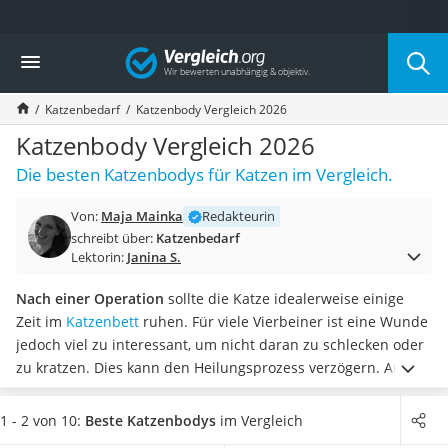
Die beliebtesten Vergleiche nach Kategorie
Vergleich
Drogerie
Inhalator
Katzenbedarf
Katzenbody Vergleich 2026
Haarschneider
Rollator
Katzenbody Vergleich 2026
Braun Rasierer
Die besten Katzenbodys für Katzen im Vergleich.
Katzenklappe (Chip)
Rasierer
Von:
Maja Mainka
Redakteurin
Masturbator
schreibt über:
Katzenbedarf
Massagepistole
Lektorin:
Janina S.
Epilierer
Reisehaartrockner
Nach einer Operation
sollte die Katze idealerweise einige
Eiweißpulver
Zeit im
Katzenbett
ruhen. Für viele Vierbeiner ist eine Wunde
Magnesiumpräparat
jedoch viel zu interessant, um nicht daran zu schlecken oder
Katzenklappe
zu kratzen. Dies kann den Heilungsprozess verzögern. Aus
Nackenmassagegerät
diesem Grund raten Online-Tests zu einem Katzenbody.
Zeckenschutz Katze
Dieser schafft eine
Barriere zur Wunde
. Schlecken und
1 - 2 von 10:
Beste Katzenbodys
im Vergleich
leichter Haartrockner
Kratzen sind somit nicht mehr möglich und die Katze kann