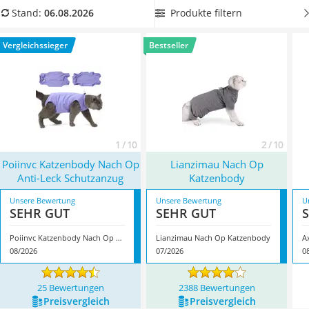
Philips-Sonicare-Zahnbürste
sich vollständig
auf die Genesung konzentrieren
.
Produkte filtern
Stand:
06.08.2026
Schildkrötenhaus
Katzenbodys aus Baumwolle gelten als
sehr weich und
Mineralfutter Pferd
atmungsaktiv
. In der Tabelle unseres Vergleichs haben wir
Vergleichssieger
Bestseller
Massagegerät
einige Modelle für Sie zusammengestellt. Überzeugt hat uns
Service
hier im August 2026 besonders das Modell
Poiinvc
Katzenbody Nach Op Anti-Leck Schutzanzug
*
mit seinen
Eigenschaften.
1 / 10
2 / 10
Poiinvc Katzenbody Nach Op
Lianzimau Nach Op
Anti-Leck Schutzanzug
Katzenbody
Unsere Bewertung
Unsere Bewertung
U
SEHR GUT
SEHR GUT
Poiinvc Katzenbody Nach Op Anti-Leck Schutzanzug
Lianzimau Nach Op Katzenbody
08/2026
07/2026
0
25 Bewertungen
2388 Bewertungen
Preis­vergleich
Preis­vergleich