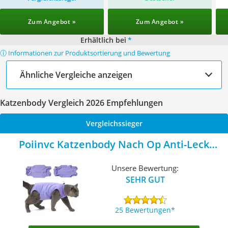
Zum Angebot »
Zum Angebot »
Erhältlich bei
*
ⓘ Informationen zur Produktsortierung und Bewertung
Ähnliche Vergleiche anzeigen
Katzenbody Vergleich 2026 Empfehlungen
Vergleichssieger
Poiinvc Katzenbody Nach Op Anti-Leck
Schutzanzug
Unsere Bewertung:
SEHR GUT
25 Bewertungen