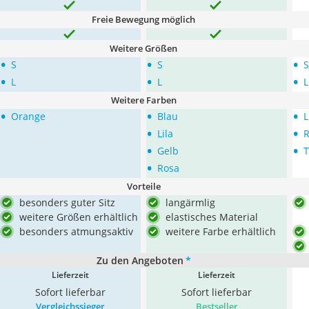
Freie Bewegung möglich
Weitere Größen
•
•
•
S
S
S
•
•
•
L
L
L
Weitere Farben
•
•
•
Orange
Blau
L
•
•
Lila
R
•
•
Gelb
T
•
Rosa
Vorteile
besonders guter Sitz
langärmlig
weitere Größen erhältlich
elastisches Material
besonders atmungsaktiv
weitere Farbe erhältlich
Zu den Angeboten
*
Lieferzeit
Lieferzeit
Sofort lieferbar
Sofort lieferbar
Vergleichssieger
Bestseller