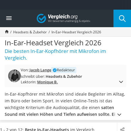
Die beliebtesten Vergleiche nach Kategorie
Vergleich
Elektronik
Powerstation
Headsets & Zubehör
In-Ear-Headset Vergleich 2026
Monitor 32 Zoll 4K
Fernseher
In-Ear-Headset Vergleich 2026
Drucker
Die besten In-Ear-Kopfhörer mit Mikrofon im
Desktop-PC
Vergleich.
Monitor
Diascanner
Von:
Jacob Lange
Redakteur
Laser-Multifunktionsdrucker
schreibt über:
Headsets & Zubehör
Powerline-Adapter
Lektorin:
Monique B.
Powerstation mit Solarpanel
Gaming-PC
In-Ear-Kopfhörer mit Mikrofon sind ideale Begleiter im Alltag,
Soundbar
im Büro oder beim Sport. In vielen Online-Tests ist das
17-Zoll-Laptop
wichtigste Kriterium die Audioqualität, die einen
satten
Satellitenschüssel
Sound mit vielen Höhen und Tiefen aufweisen sollte. Ein
Gaming-Headset
gutes Noise-Cancelling sorgt dafür, dass
unerwünschte
Schnurloses Telefon
Nebengeräusche kompensiert werden und niemand mithört.
1 - 2 von 12:
Beste In-Ear-Headsets
im Vergleich