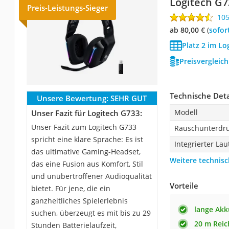
Logitech G7
Preis-Leistungs-Sieger
10
ab 80,00 €
(
Sofor
Platz 2 im Lo
Preisvergleic
Technische Deta
Unsere Bewertung:
SEHR GUT
Modell
Unser Fazit für Logitech G733:
Unser Fazit zum Logitech G733
Rauschunterdr
spricht eine klare Sprache: Es ist
Integrierter Lau
das ultimative Gaming-Headset,
Weitere technisc
das eine Fusion aus Komfort, Stil
und unübertroffener Audioqualität
Vorteile
bietet. Für jene, die ein
ganzheitliches Spielerlebnis
lange Akk
suchen, überzeugt es mit bis zu 29
20 m Reic
Stunden Batterielaufzeit,