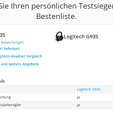
ie Ihren persönlichen Testsiege
Bestenliste.
35
Logitech G935
9 Bewertungen
ort lieferbar
)
gitech-Headset Vergleich
h und weitere Angebote
ils
Logitech G935
ückung
Ja
tstärkeregler
Ja