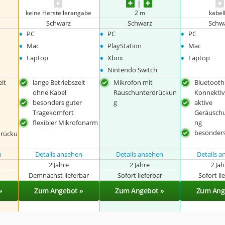
keine Herstellerangabe
2 m
kabel
Schwarz
Schwarz
Schw
•
•
•
PC
PC
PC
•
•
•
Mac
PlayStation
Mac
•
•
•
Laptop
Xbox
Laptop
•
Nintendo Switch
it
lange Betriebszeit
Mikrofon mit
Bluetooth
ohne Kabel
Rauschunterdrückun
Konnektiv
besonders guter
g
aktive
Tragekomfort
Geräusch
flexibler Mikrofonarm
ng
besonders
drücku
n
Details ansehen
Details ansehen
Details 
2 Jahre
2 Jahre
2 Ja
r
Demnächst lieferbar
Sofort lieferbar
Sofort li
»
Zum Angebot »
Zum Angebot »
Zum Ang