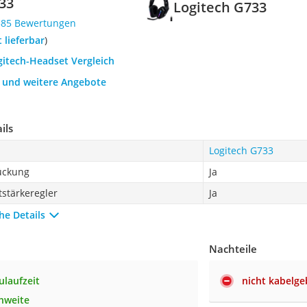
33
Logitech G733
585 Bewertungen
t lieferbar
)
gitech-Headset Vergleich
h und weitere Angebote
ils
Logitech G733
ückung
Ja
tstärkeregler
Ja
he Details
Nachteile
ulaufzeit
nicht kabelg
hweite