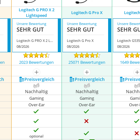
Logitech G PRO X 2
Logitech G Pro X
Logitec
Lightspeed
Unsere Bewertung
Unsere Bewertung
Unsere Bewer
SEHR GUT
SEHR GUT
SEHR G
Logitech G PRO X 2 Lightspeed
Logitech G Pro X
Logitech G53
08/2026
08/2026
08/2026
gen
2023 Bewertungen
25071 Bewertungen
1649 Bewe
nzeigen
mehr anzeigen
mehr anzeigen
m
ch
Preis­vergleich
Preis­vergleich
Preis­v
Nachhaltig
Nachhaltig
Nachha
Gaming
Gaming
Gami
Over-Ear
Over-Ear
Over-
optional