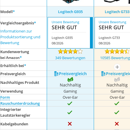
Modell
*
Logitech G935
Logitech G733
Unsere Bewertung
Unsere Bewertung
Vergleichsergebnis
*
SEHR GUT
SEHR GUT
Informationen zur
Produktsortierung und
Logitech G935
Logitech G733
Bewertung
08/2026
08/2026
Kundenwertung
*
bei Amazon
349 Bewertungen
10585 Bewertun
Erhältlich bei
*
mehr a
Preis­vergleich
Preis­verglei
Preis­vergleich
Nachhaltiges Produkt
Nachhaltig
Nachhaltig
Verwendung
Gaming
Gaming
Form
Over-Ear
Over-Ear
Rauschunterdrückung
Integrierter
Lautstärkeregler
Kabelgebunden