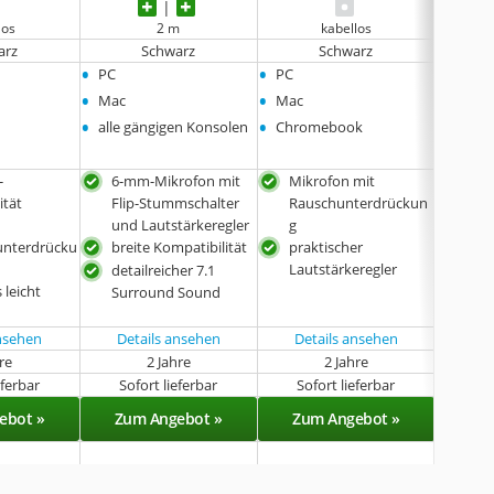
los
2 m
kabellos
arz
Schwarz
Schwarz
•
•
•
PC
PC
PC
•
•
•
Mac
Mac
Mac
•
•
•
alle gängigen Konsolen
Chromebook
Lapto
•
Chro
-
6-mm-Mikrofon mit
Mikrofon mit
Mik
ität
Flip-Stummschalter
Rauschunterdrückun
Rau
und Lautstärkeregler
g
g
unterdrücku
breite Kompatibilität
praktischer
prak
Lautstärkeregler
Laut
detailreicher 7.1
 leicht
sehr
Surround Sound
ansehen
Details ansehen
Details ansehen
hre
2 Jahre
2 Jahre
eferbar
Sofort lieferbar
Sofort lieferbar
Sof
ebot »
Zum Angebot »
Zum Angebot »
Zu