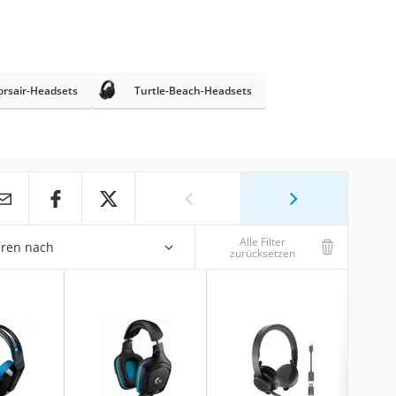
orsair-Headsets
Turtle-Beach-Headsets
Alle Filter
eren nach
zurücksetzen