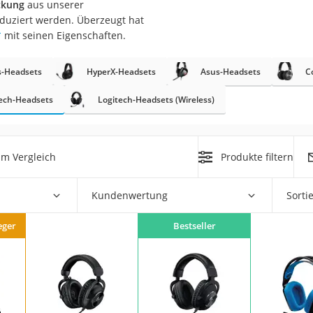
ückung
aus unserer
duziert werden. Überzeugt hat
*
mit seinen Eigenschaften.
s-Headsets
HyperX-Headsets
Asus-Headsets
C
ech-Headsets
Logitech-Headsets (Wireless)
on
Euro
im Vergleich
Produkte filtern
chuko
Kundenwertung
Sorti
eger
Bestseller