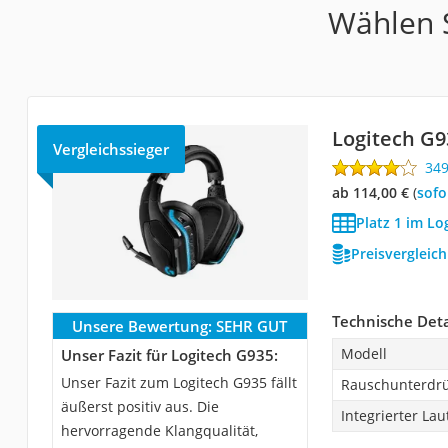
Wählen S
Logitech G9
Vergleichssieger
34
ab 114,00 €
(
Sof
Platz 1 im Lo
Preisvergleic
Technische Deta
Unsere Bewertung:
SEHR GUT
Modell
Unser Fazit für Logitech G935:
Unser Fazit zum Logitech G935 fällt
Rauschunterdr
äußerst positiv aus. Die
Integrierter Lau
hervorragende Klangqualität,