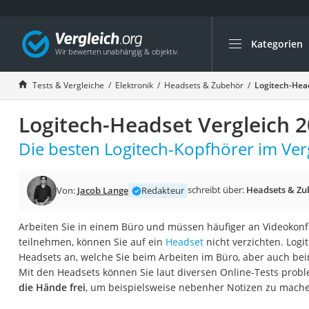
Kategorien
Die beliebtesten V
Elektronik
Tests & Vergleiche
Elektronik
Headsets & Zubehör
Logitech-Hea
Powerstation
Logitech-Headset Vergleich 
Monitor 32 Zoll 4K
Fernseher
Die besten Logitech-Kopfhörer im Verg
Drucker
Desktop-PC
schreibt über:
Headsets & Zu
Von:
Jacob Lange
Redakteur
Monitor
Arbeiten Sie in einem Büro und müssen häufiger an Videokon
Diascanner
teilnehmen, können Sie auf ein
Headset
nicht verzichten. Logi
Laser-Multifunkti
Headsets an, welche Sie beim Arbeiten im Büro, aber auch b
Mit den Headsets können Sie laut diversen Online-Tests prob
Powerline-Adapter
die Hände frei
, um beispielsweise nebenher Notizen zu mach
Powerstation mit 