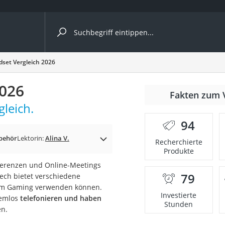
ergleiche nach Kategorie
dset Vergleich 2026
2026
Fakten zum 
leich.
94
behör
Lektorin:
Alina V.
Recherchierte
Produkte
ferenzen und Online-Meetings
79
tech bietet verschiedene
onsdrucker
eim Gaming verwenden können.
Investierte
lemlos
telefonieren und haben
Stunden
en.
Solarpanel