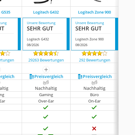
h G535
Logitech G432
Logitech Zone 900
Lo
tung
Unsere Bewertung
Unsere Bewertung
Unsere
UT
SEHR GUT
SEHR GUT
SEH
5
Logitech G432
Logitech Zone 900
Logite
08/2026
08/2026
08/202
rtungen
29263 Bewertungen
292 Bewertungen
6415
ehr anzeigen
mehr anzeigen
ergleich
Preis­vergleich
Preis­vergleich
P
ltig
Nachhaltig
Nachhaltig
N
ng
Gaming
Büro
Ear
Over-Ear
On-Ear