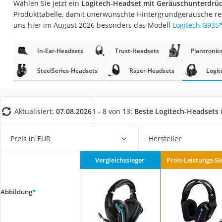
Wählen Sie jetzt ein
Logitech-Headset mit Geräuschunterdr
Gaming-PC
Produkttabelle, damit unerwünschte Hintergrundgeräusche re
Soundbar
uns hier im August 2026 besonders das Modell
Logitech G935
17-Zoll-Laptop
In-Ear-Headsets
Trust-Headsets
Plantronic
Satellitenschüssel
Gaming-Headset
SteelSeries-Headsets
Razer-Headsets
Logit
Schnurloses Telef
Tablets unter 200 
Aktualisiert:
07.08.2026
1 - 8 von 13:
Beste Logitech-Headsets
Ladekabel Typ 2 S
Lichtwecker
Preis in EUR
Hersteller
Acer Aspire
Vergleichssieger
Preis-Leistungs-Si
Service
Abbildung
*