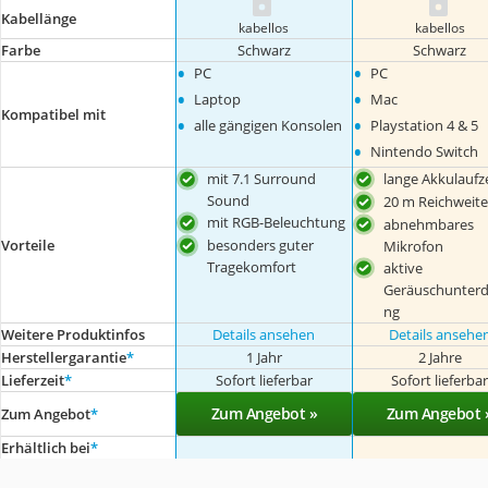
Kabellänge
kabellos
kabellos
Farbe
Schwarz
Schwarz
•
•
PC
PC
•
•
Laptop
Mac
Kompatibel mit
•
•
alle gängigen Konsolen
Playstation 4 & 5
•
Nintendo Switch
mit 7.1 Surround
lange Akkulaufze
Sound
20 m Reichweite
mit RGB-Beleuchtung
abnehmbares
Vorteile
besonders guter
Mikrofon
Tragekomfort
aktive
Geräuschunter
ng
Weitere Produktinfos
Details ansehen
Details ansehe
Herstellergarantie
*
1 Jahr
2 Jahre
Lieferzeit
*
Sofort lieferbar
Sofort lieferba
Zum Angebot »
Zum Angebot 
Zum Angebot
*
Erhältlich bei
*