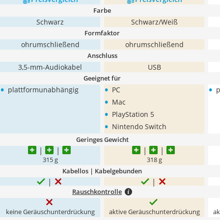
Farbe
Schwarz
Schwarz/Weiß
Formfaktor
ohrumschließend
ohrumschließend
Anschluss
3,5-mm-Audiokabel
USB
Geeignet für
•
•
•
plattformunabhängig
PC
p
•
Mac
•
PlayStation 5
•
Nintendo Switch
Geringes Gewicht
‎315 g
318 g
Kabellos | Kabelgebunden
Rauschkontrolle
keine Geräuschunterdrückung
aktive Geräuschunterdrückung
ak