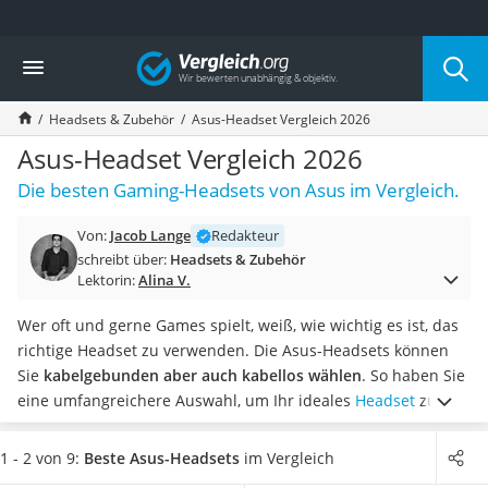
Die beliebtesten Vergleiche nach Kategorie
Vergleich
Elektronik
Powerstation
Headsets & Zubehör
Asus-Headset Vergleich 2026
Monitor 32 Zoll 4K
Fernseher
Asus-Headset Vergleich 2026
Drucker
Die besten Gaming-Headsets von Asus im Vergleich.
Desktop-PC
Monitor
Von:
Jacob Lange
Redakteur
Diascanner
schreibt über:
Headsets & Zubehör
Laser-Multifunktionsdrucker
Lektorin:
Alina V.
Powerline-Adapter
Powerstation mit Solarpanel
Wer oft und gerne Games spielt, weiß, wie wichtig es ist, das
Gaming-PC
richtige Headset zu verwenden. Die Asus-Headsets können
Soundbar
Sie
kabelgebunden aber auch kabellos wählen
. So haben Sie
17-Zoll-Laptop
eine umfangreichere Auswahl, um Ihr ideales
Headset
zu
Satellitenschüssel
finden. Eine der wichtigsten Komponenten eines Headsets ist
Gaming-Headset
gängigen Tests im Internet zufolge die Klangqualität. Hierauf
1 - 2 von 9:
Beste Asus-Headsets
im Vergleich
Schnurloses Telefon
sollten Sie besonders achten.
Wählen Sie jetzt aus unserer