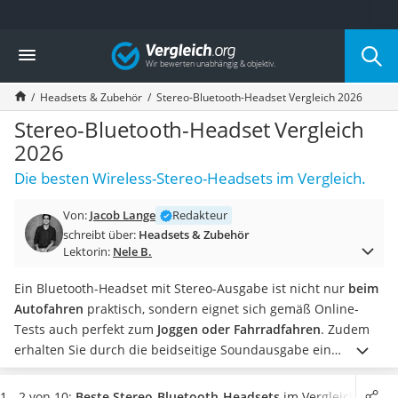
Die beliebtesten Vergleiche nach Kategorie
Vergleich
Elektronik
Powerstation
Headsets & Zubehör
Stereo-Bluetooth-Headset Vergleich 2026
Monitor 32 Zoll 4K
Fernseher
Stereo-Bluetooth-Headset Vergleich
Drucker
2026
Desktop-PC
Die besten Wireless-Stereo-Headsets im Vergleich.
Monitor
Diascanner
Von:
Jacob Lange
Redakteur
Laser-Multifunktionsdrucker
schreibt über:
Headsets & Zubehör
Powerline-Adapter
Lektorin:
Nele B.
Powerstation mit Solarpanel
Gaming-PC
Ein Bluetooth-Headset mit Stereo-Ausgabe ist nicht nur
beim
Soundbar
Autofahren
praktisch, sondern eignet sich gemäß Online-
17-Zoll-Laptop
Tests auch perfekt zum
Joggen oder Fahrradfahren
. Zudem
Satellitenschüssel
erhalten Sie durch die beidseitige Soundausgabe ein
Gaming-Headset
angenehmes,
gleichmäßiges Klangbild
.
Wählen Sie jetzt ein
Schnurloses Telefon
Stereo-Bluetooth-Headset mit
hoher Akkulaufzeit
, damit Sie
1 - 2 von 10:
Beste Stereo-Bluetooth-Headsets
im Vergleich