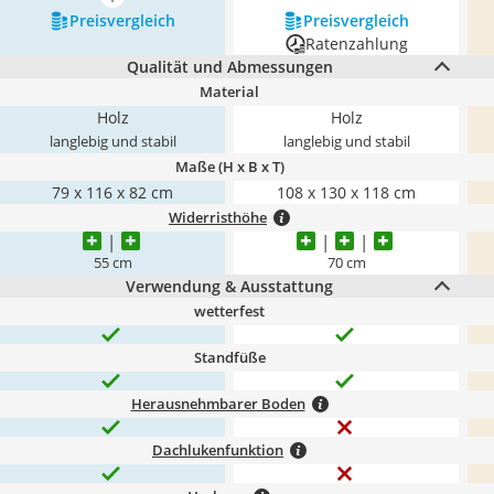
mehr anzeigen
Preis­vergleich
Preis­vergleich
Ratenzahlung
Qualität und Abmessungen
Material
Holz
Holz
langlebig und stabil
langlebig und stabil
Maße (H x B x T)
79 x 116 x 82 cm
108 x 130 x 118 cm
Widerristhöhe
55 cm
70 cm
Verwendung & Ausstattung
wetterfest
Standfüße
Herausnehmbarer Boden
Dachlukenfunktion