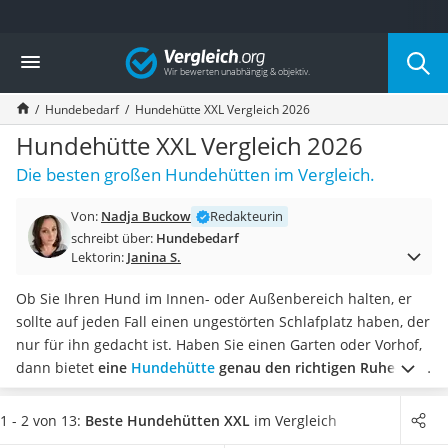
Die beliebtesten Vergleiche nach Kategorie
Vergleich
Drogerie
Inhalator
Hundebedarf
Hundehütte XXL Vergleich 2026
Haarschneider
Rollator
Hundehütte XXL Vergleich 2026
Braun Rasierer
Die besten großen Hundehütten im Vergleich.
Katzenklappe (Chip)
Rasierer
Von:
Nadja Buckow
Redakteurin
Masturbator
schreibt über:
Hundebedarf
Massagepistole
Lektorin:
Janina S.
Epilierer
Reisehaartrockner
Ob Sie Ihren Hund im Innen- oder Außenbereich halten, er
Eiweißpulver
sollte auf jeden Fall einen ungestörten Schlafplatz haben, der
Magnesiumpräparat
nur für ihn gedacht ist. Haben Sie einen Garten oder Vorhof,
Katzenklappe
dann bietet
eine
Hundehütte
genau den richtigen Ruheort
.
Nackenmassagegerät
Sie werden schnell merken, wie wohl sich Ihr Vierbeiner in
Zeckenschutz Katze
seinem eigenen überdachten Unterschlupf fühlt.
Haben Sie
1 - 2 von 13:
Beste Hundehütten XXL
im Vergleich
leichter Haartrockner
einen Hund mit einer sehr hohen Statur? In diversen XXL-