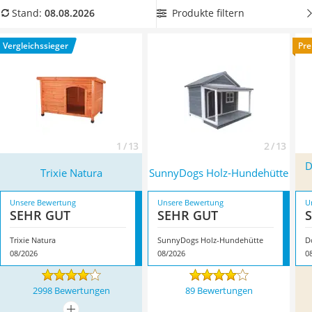
Philips-Sonicare-Zahnbürste
Hundehütten-Tests im Internet haben sich große Modelle als
Produkte filtern
Stand:
08.08.2026
Schildkrötenhaus
optimal für Hunde mit einer Widerristhöhe von mehr als 50
Mineralfutter Pferd
cm herausgestellt. Überzeugt hat uns hier im August 2026
Vergleichssieger
Pre
Massagegerät
besonders das Modell
Trixie Natura
*
mit seinen
Service
Eigenschaften.
1 / 13
2 / 13
D
Trixie Natura
SunnyDogs Holz-Hundehütte
Unsere Bewertung
Unsere Bewertung
U
SEHR GUT
SEHR GUT
Trixie Natura
SunnyDogs Holz-Hundehütte
D
08/2026
08/2026
0
2998 Bewertungen
89 Bewertungen