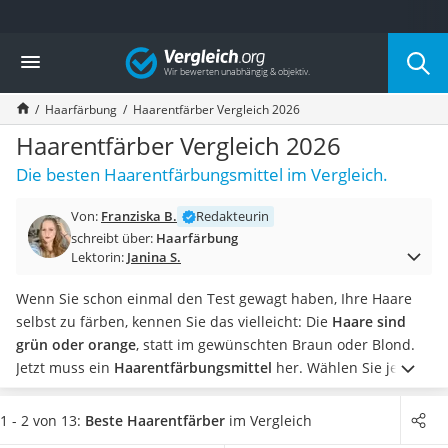
Die beliebtesten Vergleiche nach Kategorie
Vergleich
Drogerie
Inhalator
Haarfärbung
Haarentfärber Vergleich 2026
Haarschneider
Rollator
Haarentfärber Vergleich 2026
Braun Rasierer
Die besten Haarentfärbungsmittel im Vergleich.
Katzenklappe (Chip)
Rasierer
Von:
Franziska B.
Redakteurin
Masturbator
schreibt über:
Haarfärbung
Massagepistole
Lektorin:
Janina S.
Epilierer
Reisehaartrockner
Wenn Sie schon einmal den Test gewagt haben, Ihre Haare
Eiweißpulver
selbst zu färben, kennen Sie das vielleicht: Die
Haare sind
Magnesiumpräparat
grün oder orange
, statt im gewünschten Braun oder Blond.
Katzenklappe
Jetzt muss ein
Haarentfärbungsmittel
her.
Wählen Sie jetzt
Nackenmassagegerät
einen besonders effektiven Haarentfärber, wenn Sie eine
Zeckenschutz Katze
ungewollte Haarfarbe loswerden
möchten. Wenn die Haare
1 - 2 von 13:
Beste Haarentfärber
im Vergleich
leichter Haartrockner
von der Farbe befreit sind, sollten Sie ihnen mit einer