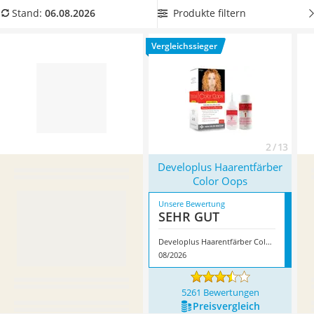
Philips-Sonicare-Zahnbürste
Haarkur
eine Extra-Portion Pflege gönnen. Überzeugt hat uns
Produkte filtern
Stand:
06.08.2026
Schildkrötenhaus
hier im August 2026 besonders das Modell
Developlus
Mineralfutter Pferd
Haarentfärber Color Oops
*
mit seinen Eigenschaften.
Vergleichssieger
Massagegerät
Service
2 / 13
Developlus Haarentfärber
Color Oops
Unsere Bewertung
SEHR GUT
Developlus Haarentfärber Color Oops
08/2026
5261 Bewertungen
Preis­vergleich