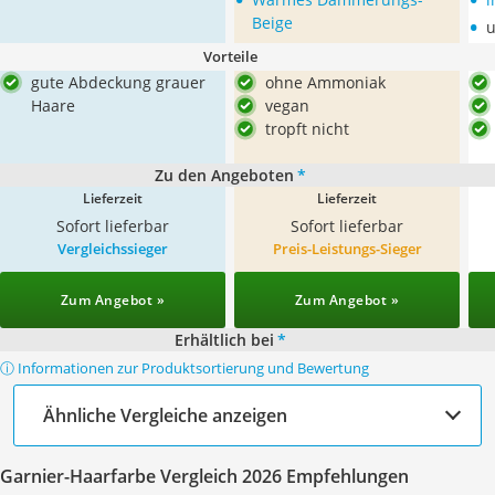
•
Beige
u
Vorteile
gute Abdeckung grauer
ohne Ammoniak
Haare
vegan
tropft nicht
Zu den Angeboten
*
Lieferzeit
Lieferzeit
Sofort lieferbar
Sofort lieferbar
Vergleichssieger
Preis-Leistungs-Sieger
Zum Angebot »
Zum Angebot »
Erhältlich bei
*
ⓘ Informationen zur Produktsortierung und Bewertung
Ähnliche Vergleiche anzeigen
Garnier-Haarfarbe Vergleich 2026 Empfehlungen