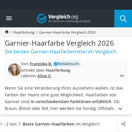
Die beliebtesten Vergleiche nach Kategorie
Vergleich
Drogerie
Inhalator
Haarfärbung
Garnier-Haarfarbe Vergleich 2026
Haarschneider
Rollator
Garnier-Haarfarbe Vergleich 2026
Braun Rasierer
Die besten Garnier-Haarfärbemittel im Vergleich.
Katzenklappe (Chip)
Rasierer
Von:
Franziska B.
Redakteurin
Masturbator
schreibt über:
Haarfärbung
Massagepistole
Lektorin:
Alina V.
Epilierer
Reisehaartrockner
Wenn Sie eine Veränderung Ihres Aussehens wollen, ist das
Eiweißpulver
Färben der Haare eine gute Möglichkeit. Haarfarben von
Magnesiumpräparat
Garnier sind
in verschiedensten Farbtönen erhältlich
. Ob
Katzenklappe
Braun, Blond oder Rot, hier werden Sie fündig. Oftmals
Nackenmassagegerät
erhalten Sie laut Tests im Internet die
Haarfärbemittel
im
Zeckenschutz Katze
Vorteilspack.
Wählen Sie jetzt eine Garnier-Haarfarbe aus
1 - 2 von 7:
Beste Garnier-Haarfarben
im Vergleich
leichter Haartrockner
unserer Produkttabelle, welche graues Haar optimal