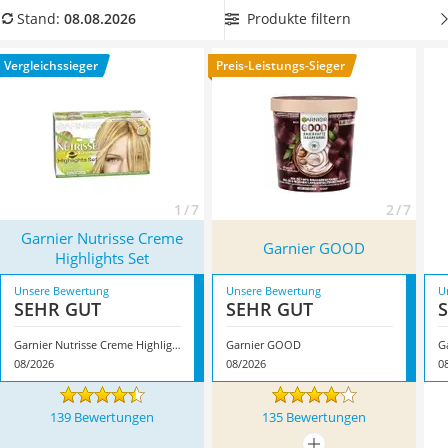
Philips-Sonicare-Zahnbürste
überdeckt, um
ein farblich klares Ergebnis zu erzielen
.
Produkte filtern
Stand:
08.08.2026
Schildkrötenhaus
Überzeugt hat uns hier im August 2026 besonders das
Mineralfutter Pferd
Modell
Garnier Nutrisse Creme Highlights Set
*
mit seinen
Vergleichssieger
Preis-Leistungs-Sieger
Massagegerät
Eigenschaften.
Service
1 / 7
2 / 7
Garnier Nutrisse Creme
Garnier GOOD
Highlights Set
Unsere Bewertung
Unsere Bewertung
U
SEHR GUT
SEHR GUT
Garnier Nutrisse Creme Highlights Set
Garnier GOOD
G
08/2026
08/2026
0
139 Bewertungen
135 Bewertungen