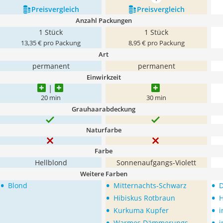
mehr anzeigen
Preis­vergleich
Preis­vergleich
Anzahl Packungen
1 Stück
1 Stück
13,35 € pro Packung
8,95 € pro Packung
Art
permanent
permanent
Einwirkzeit
20 min
30 min
Grauhaarabdeckung
Naturfarbe
Farbe
Hellblond
Sonnenaufgangs-Violett
Weitere Farben
•
•
•
Blond
Mitternachts-Schwarz
D
•
•
Hibiskus Rotbraun
H
•
•
Kurkuma Kupfer
i
•
•
Warmes Dämmerungs-
i