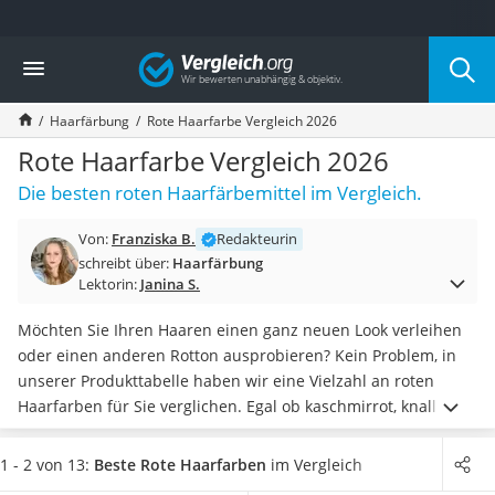
Die beliebtesten Vergleiche nach Kategorie
Vergleich
Drogerie
Inhalator
Haarfärbung
Rote Haarfarbe Vergleich 2026
Haarschneider
Rollator
Rote Haarfarbe Vergleich 2026
Braun Rasierer
Die besten roten Haarfärbemittel im Vergleich.
Katzenklappe (Chip)
Rasierer
Von:
Franziska B.
Redakteurin
Masturbator
schreibt über:
Haarfärbung
Massagepistole
Lektorin:
Janina S.
Epilierer
Reisehaartrockner
Möchten Sie Ihren Haaren einen ganz neuen Look verleihen
Eiweißpulver
oder einen anderen Rotton ausprobieren? Kein Problem, in
Magnesiumpräparat
unserer Produkttabelle haben wir eine Vielzahl an roten
Katzenklappe
Haarfarben für Sie verglichen. Egal ob kaschmirrot, knallrot
Nackenmassagegerät
oder dunkelrot: Sie werden sicherlich fündig. In diversen
Zeckenschutz Katze
Online-Tests kann zwischen unterschiedlichen roten
1 - 2 von 13:
Beste Rote Haarfarben
im Vergleich
leichter Haartrockner
Haarfärbemitteln gewählt werden, die
entweder sofort