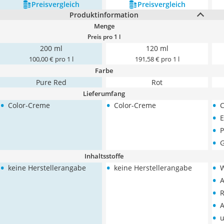
Preis­vergleich
Preis­vergleich
Produktinformation
Menge
Preis pro 1 l
200 ml
120 ml
100,00 € pro 1 l
191,58 € pro 1 l
Farbe
‎Pure Red
Rot
Lieferumfang
•
•
•
Color-Creme
Color-Creme
C
•
E
•
P
•
Inhaltsstoffe
•
•
•
keine Herstellerangabe
keine Herstellerangabe
•
A
•
R
•
A
•
u