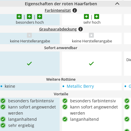
Eigenschaften der roten Haarfarben
Farbintensität
besonders hoch
sehr hoch
Grauhaarabdeckung
keine Herstellerangabe
keine Herstellerangabe
Sofort anwendbar
Di
Weitere Rottöne
•
•
•
keine
Metallic Berry
G
Vorteile
besonders farbintensiv
besonders farbintensiv
kann sofort angewendet
kann sofort angewendet
werden
werden
langanhaltend
langanhaltend
sehr ergiebig