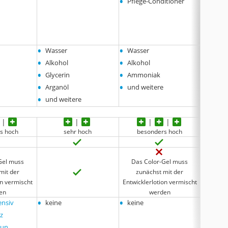
•
•
Pflege-Conditioner
Pfleg
•
Gebra
•
•
•
Wasser
Wasser
Wasse
•
•
•
Alkohol
Alkohol
Alkoh
•
•
•
Glycerin
Ammoniak
Rinzin
•
•
•
Arganöl
und weitere
Argan
•
•
und weitere
und w
s hoch
sehr hoch
besonders hoch
Gel muss
Das Color-Gel muss
Die C
mit der
zunächst mit der
zun
on vermischt
Entwicklerlotion vermischt
Entwickl
en
werden
•
•
•
ensiv
keine
keine
keine
z
aun