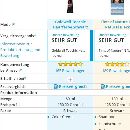
Goldwell Topchic
Tints of Nature 
Modell
*
Haarfarbe Schwarz
Natural Black
Unsere Bewertung
Unsere Bewertung
Vergleichsergebnis
*
SEHR GUT
SEHR GUT
Informationen zur
Produktsortierung und
Goldwell Topchic Haarfarbe Schwarz
Tints of Na
Bewertung
08/2026
08/2026
Kundenwertung
*
bei Amazon
165 Bewertungen
189 Bewertung
Erhältlich bei
*
mehr anzeigen
Preis­vergleich
Preis­verglei
Preis­vergleich
Produktinformation
Menge
60 ml
130 ml
Preis pro 1 l
150,00 € pro 1 l
123,00 € pro 1 l
Farbe
Schwarz
Schwarz
•
•
Color-Creme
Shampoo
•
Handschuhe