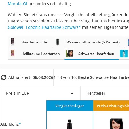
Marula-Öl
besonders reichhaltig.
Eiweißpulver
Magnesiumpräpar
Wählen Sie jetzt aus unserer Vergleichstabelle eine
glänzende
Haare schön strahlen zu lassen. Überzeugt hat uns hier im A
Katzenklappe
Goldwell Topchic Haarfarbe Schwarz
*
mit seinen Eigenschafte
Nackenmassagege
Zeckenschutz Katz
Haarfärbemittel
Wasserstoffperoxide (6 Prozent)
leichter Haartrock
Hellbraune Haarfarben
Schwarze Haarfarben
Philips-Sonicare-
Schildkrötenhaus
Aktualisiert:
06.08.2026
1 - 8 von 10:
Beste Schwarze Haarfarb
Mineralfutter Pfer
Massagegerät
Preis in EUR
Hersteller
Service
Vergleichssieger
Preis-Leistungs-Si
Abbildung
*