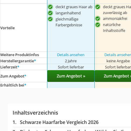
deckt graues Haar ab
deckt graues Ha
zuverlässig ab
langanhaltend
ammoniakfrei
gleichmäßige
natürliche
Farbergebnisse
Vorteile
Inhaltsstoffe
Weitere Produktinfos
Details ansehen
Details ansehe
Herstellergarantie
*
2 Jahre
keine Angabe
Lieferzeit
*
Sofort lieferbar
Sofort lieferba
Zum Angebot »
Zum Angebot 
Zum Angebot
*
Erhältlich bei
*
Inhaltsverzeichnis
Schwarze Haarfarbe Vergleich 2026