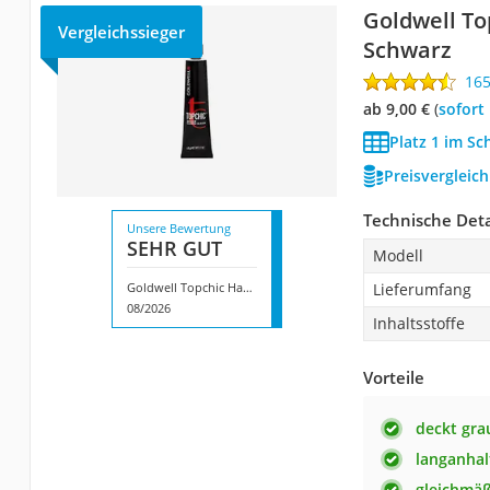
Goldwell To
Vergleichssieger
Schwarz
16
ab 9,00 €
(
Sofort
Platz 1 im Sc
Preisvergleic
Technische Deta
Unsere Bewertung
SEHR GUT
Modell
Goldwell Topchic Haarfarbe Schwarz
Lieferumfang
08/2026
Inhaltsstoffe
Vorteile
deckt gra
langanha
gleichmäß