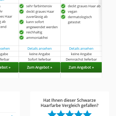
s
sehr farbintensiv
deckt graues Haar ab
farb
iv
deckt graues Haar
vegan
dec
ues Haar
zuverlässig ab
zuve
dermatologisch
g ab
kann sofort
kan
getestet
tend
angewendet werden
ang
reichhaltig
lan
ammoniakfrei
amm
mit
ansehen
Details ansehen
Details ansehen
ngabe
keine Angabe
keine Angabe
k
eferbar
Sofort lieferbar
Demnächst lieferbar
Sof
ebot »
Zum Angebot »
Zum Angebot »
Zu
Hat Ihnen dieser Schwarze
Haarfarbe Vergleich gefallen?