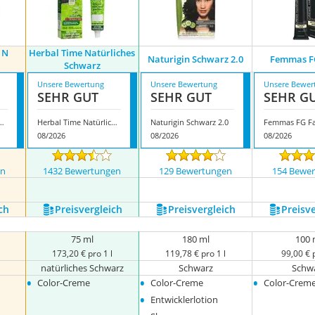
1N
Herbal Time Natürliches
Naturigin Schwarz 2.0
Femmas ‎F
Schwarz
Unsere Bewertung
Unsere Bewertung
Unsere Bewer
SEHR GUT
SEHR GUT
SEHR G
ture 1N Natural Black
Herbal Time Natürliches Schwarz
Naturigin Schwarz 2.0
Femmas ‎FG F
08/2026
08/2026
08/2026
en
1432 Bewertungen
129 Bewertungen
154 Bewe
ch
Preis­vergleich
Preis­vergleich
Preis­v
75 ml
180 ml
100 
173,20 € pro 1 l
119,78 € pro 1 l
99,00 € p
natürliches Schwarz
Schwarz
Schw
•
•
•
Color-Creme
Color-Creme
Color-Crem
•
Entwicklerlotion