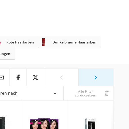
Rote Haarfarben
Dunkelbraune Haarfarben
nungen
Alle Filter
eren nach
zurücksetzen