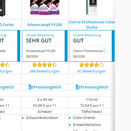
‎Clairol Professional Color
‎Henk
G Farbe
Schwarzkopf PF200
Studio
tung
Unsere Bewertung
Unsere Bewertung
Unsere
UT
SEHR GUT
GUT
GUT
arbe
Schwarzkopf PF200
‎Clairol Professional Color Studio
08/2026
08/2026
08/202
rtungen
348 Bewertungen
42 Bewertungen
79 
ergleich
Preis­vergleich
Preis­vergleich
P
ml
3 x 93 ml
110 ml
ro 1 l
63,98 € pro 1 l
72,64 € pro 1 l
85
arz
Schwarz
Tiefschwarz
inte
•
•
•
e
Schaumkoloration
Color-Creme
Color
•
•
Entwicklerlotion
Entwic