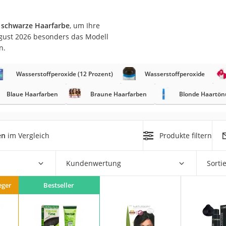
at
 schwarze Haarfarbe
, um Ihre
ugust 2026 besonders das Modell
n.
rät
e
Wasserstoffperoxide (12 Prozent)
Wasserstoffperoxide
ner
Blaue Haarfarben
Braune Haarfarben
Blonde Haartö
Zahnbürste
en
im Vergleich
Produkte filtern
d
Kundenwertung
Sorti
eger
Bestseller