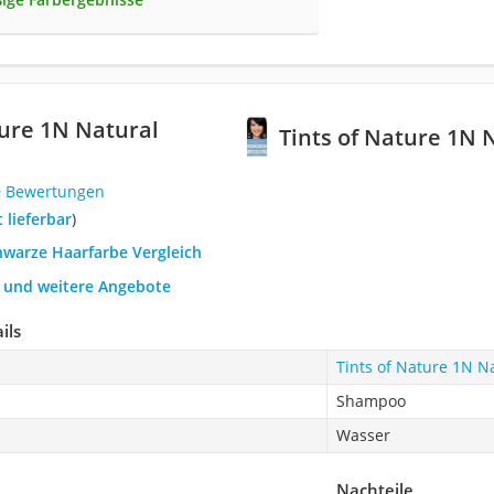
ture 1N Natural
Tints of Nature 1N 
9 Bewertungen
t lieferbar
)
hwarze Haarfarbe Vergleich
h und weitere Angebote
ils
Tints of Nature 1N Na
Shampoo
Wasser
Nachteile