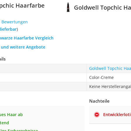
pchic Haarfarbe
Goldwell Topchic H
5 Bewertungen
 lieferbar
)
hwarze Haarfarbe Vergleich
h und weitere Angebote
ils
Goldwell Topchic Ha
Color-Creme
Keine Herstellerang
Nachteile
ues Haar ab
Entwicklerlot
ltend
ige Farbergebnisse