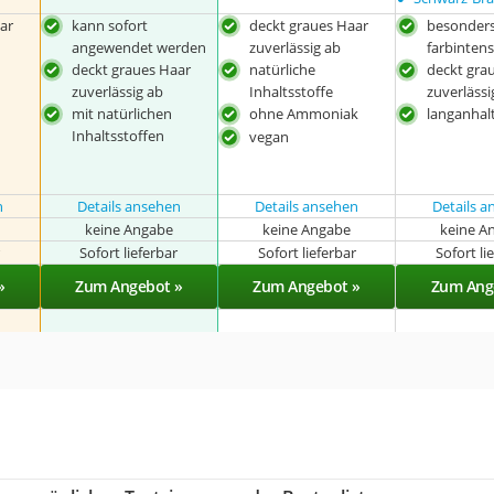
ar
kann sofort
deckt graues Haar
besonder
angewendet werden
zuverlässig ab
farbintens
deckt graues Haar
natürliche
deckt gra
zuverlässig ab
Inhaltsstoffe
zuverlässi
mit natürlichen
ohne Ammoniak
langanhal
Inhaltsstoffen
vegan
n
Details ansehen
Details ansehen
Details 
keine Angabe
keine Angabe
keine A
r
Sofort lieferbar
Sofort lieferbar
Sofort li
»
Zum Angebot »
Zum Angebot »
Zum Ang