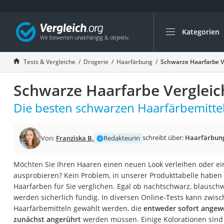
Kategorien
Die beliebtesten V
Drogerie
Tests & Vergleiche
Drogerie
Haarfärbung
Schwarze Haarfarbe V
Inhalator
Schwarze Haarfarbe Vergleic
Haarschneider
Rollator
Die besten schwarzen Haarfärbemittel
Braun Rasierer
Katzenklappe (Chi
schreibt über:
Haarfärbun
Von:
Franziska B.
Redakteurin
Rasierer
Möchten Sie Ihren Haaren einen neuen Look verleihen oder e
Masturbator
ausprobieren? Kein Problem, in unserer Produkttabelle haben 
Massagepistole
Haarfarben für Sie verglichen. Egal ob nachtschwarz, blausch
werden sicherlich fündig. In diversen Online-Tests kann zwis
Epilierer
Haarfärbemitteln gewählt werden, die
entweder sofort ange
Reisehaartrockner
zunächst angerührt
werden müssen. Einige Kolorationen sind 