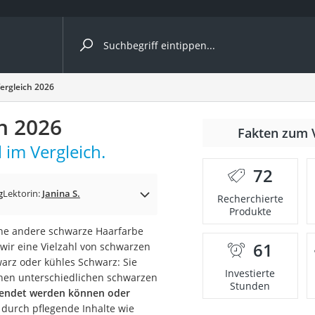
ergleiche nach Kategorie
ergleich 2026
h 2026
Fakten zum 
 im Vergleich.
72
p)
g
Lektorin:
Janina S.
Recherchierte
Produkte
ine andere schwarze Haarfarbe
61
wir eine Vielzahl von schwarzen
warz oder kühles Schwarz: Sie
Investierte
chen unterschiedlichen schwarzen
Stunden
wendet werden können oder
durch pflegende Inhalte wie