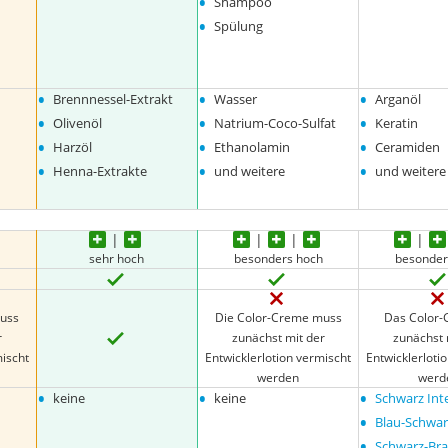
•
Shampoo
•
Spülung
•
•
•
Brennnessel-Extrakt
Wasser
Arganöl
•
•
•
Olivenöl
Natrium-Coco-Sulfat
Keratin
•
•
•
Harzöl
Ethanolamin
Ceramiden
•
•
•
Henna-Extrakte
und weitere
und weitere
h
sehr hoch
besonders hoch
besonder
muss
Die Color-Creme muss
Das Color-
r
zunächst mit der
zunächst 
mischt
Entwicklerlotion vermischt
Entwicklerloti
werden
werd
•
•
•
keine
keine
Schwarz Int
•
Blau-Schwar
•
Schwarz-Br