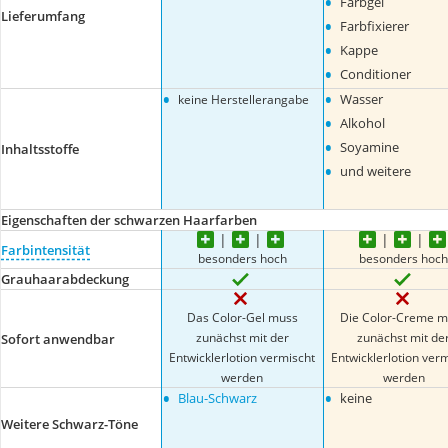
•
Farbgel
Lieferumfang
•
Farbfixierer
•
Kappe
•
Conditioner
•
•
Wasser
keine Herstellerangabe
•
Alkohol
•
Soyamine
Inhaltsstoffe
•
und weitere
Eigenschaften der schwarzen Haarfarben
Farbintensität
besonders hoch
besonders hoc
Grauhaarabdeckung
Das Color-Gel muss
Die Color-Creme 
zunächst mit der
zunächst mit de
Sofort anwendbar
Entwicklerlotion vermischt
Entwicklerlotion ver
werden
werden
•
•
Blau-Schwarz
keine
Weitere Schwarz-Töne