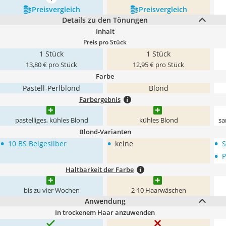
mehr anzeigen
Preis­vergleich
Preis­vergleich
Details zu den Tönungen
Inhalt
Preis pro Stück
1 Stück
1 Stück
13,80 € pro Stück
12,95 € pro Stück
Farbe
Pastell-Perlblond
Blond
Farbergebnis
pastelliges, kühles Blond
kühles Blond
sa
Blond-Varianten
•
•
•
10 BS Beigesilber
keine
•
P
Haltbarkeit der Farbe
bis zu vier Wochen
2-10 Haarwäschen
Anwendung
In trockenem Haar anzuwenden