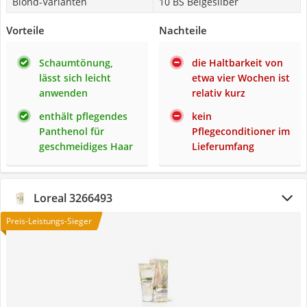
Blond-Varianten
10 BS Beigesilber
Vorteile
Nachteile
Schaumtönung,
die Haltbarkeit von
lässt sich leicht
etwa vier Wochen ist
anwenden
relativ kurz
enthält pflegendes
kein
Panthenol für
Pflegeconditioner im
geschmeidiges Haar
Lieferumfang
Loreal 3266493
Preis-Leistungs-Sieger