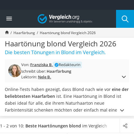
Die beliebtesten Vergleiche nach Kategorie
Vergleich
Drogerie
Inhalator
Haarfärbung
Haartönung blond Vergleich 2026
Haarschneider
Rollator
Haartönung blond Vergleich 2026
Braun Rasierer
Die besten Tönungen in Blond im Vergleich.
Katzenklappe (Chip)
Rasierer
Von:
Franziska B.
Redakteurin
Masturbator
schreibt über:
Haarfärbung
Massagepistole
Lektorin:
Nele B.
Epilierer
Reisehaartrockner
Online-Tests haben gezeigt, dass Blond nach wie vor
eine der
Eiweißpulver
beliebtesten Haarfarben
ist. Eine Haartönung in Blond ist
Magnesiumpräparat
dabei ideal für alle, die ihrem Naturhaarton neue
Katzenklappe
Farbintensität schenken möchten oder einfach mal eine neue
Nackenmassagegerät
Nuance testen wollen. Denn Tönungen verblassen mit jeder
Zeckenschutz Katze
Haarwäsche. Wenn Sie nach dem Tönen Ihr Haar zudem mit
1 - 2 von 10:
Beste Haartönungen blond
im Vergleich
leichter Haartrockner
einer
Haarkur
verwöhnen, kommt das neue Blond
besonders