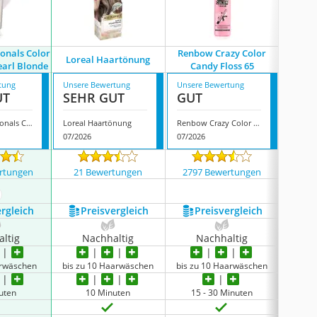
ionals Color
Renbow Crazy Color
La Rich
Loreal Haartönung
earl Blonde
Candy Floss 65
tung
Unsere Bewertung
Unsere Bewertung
Unsere
UT
SEHR GUT
GUT
GUT
Wella Professionals Color Fresh Mask Pearl Blonde
Loreal Haartönung
Renbow Crazy Color Candy Floss 65
07/2026
07/2026
07/202
rtungen
21 Bewertungen
2797 Bewertungen
1151
ehr anzeigen
ergleich
Preis­vergleich
Preis­vergleich
P
ltig
Nachhaltig
Nachhaltig
N
arwäschen
bis zu 10 Haarwäschen
bis zu 10 Haarwäschen
bis z
uten
10 Minuten
15 - 30 Minuten
15