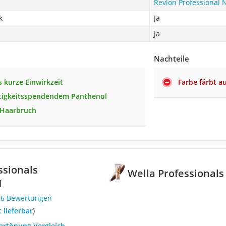
Revlon Professional N
k
Ja
Ja
Nachteile
 kurze Einwirkzeit
Farbe färbt a
tigkeitsspendendem Panthenol
 Haarbruch
ssionals
Wella Professionals
1
96 Bewertungen
t lieferbar
)
aartönung Vergleich