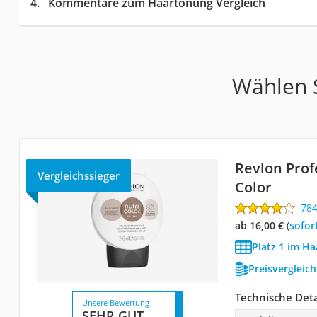
Kommentare zum Haartönung Vergleich
Wählen S
Revlon Prof
Vergleichssieger
Color
78
ab 16,00 €
(
Sofor
Platz 1 im H
Preisvergleic
Technische Deta
Unsere Bewertung
SEHR GUT