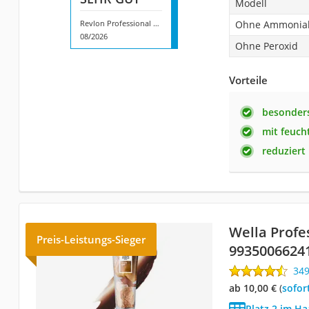
Modell
Revlon Professional Nutri Color
Ohne Ammonia
08/2026
Ohne Peroxid
Vorteile
besonders
mit feuch
reduziert
Wella Profe
Preis-Leistungs-Sieger
9935006624
34
ab 10,00 €
(
Sofor
Platz 2 im H