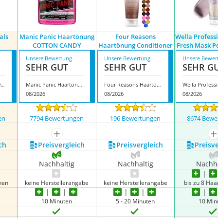
als
Manic Panic Haartönung
Four Reasons
Wella Profess
COTTON CANDY
Haartönung Conditioner
Fresh Mask P
Unsere Bewertung
Unsere Bewertung
Unsere Bewer
SEHR GUT
SEHR GUT
SEHR G
Wella Professionals 99350066241
Manic Panic Haartönung COTTON CANDY
Four Reasons Haartönung Conditioner
08/2026
08/2026
08/2026
en
7794 Bewertungen
196 Bewertungen
8674 Bewe
nzeigen
mehr anzeigen
m
ch
Preis­vergleich
Preis­vergleich
Preis­v
Nachhaltig
Nachhaltig
Nachha
hen
keine Herstellerangabe
keine Herstellerangabe
bis zu 8 Ha
10 Minuten
5 - 20 Minuten
10 Min