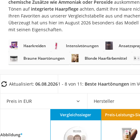
chemische Zusätze wie Ammoniak oder Peroxide
auskommen. Z
Eiweißpulver
Tönen auf
integrierte Haarpflege
achten, damit Ihre Haare nic
Magnesiumpräpar
Ihren Favoriten aus unserer Vergleichstabelle aus und machen
Überzeugt hat uns hier im August 2026 besonders das Modell
Katzenklappe
mit seinen Eigenschaften.
Nackenmassagege
Zeckenschutz Katz
Haarkreiden
Intensivtönungen
Ansatzspra
leichter Haartrock
Braune Haartönungen
Blonde Haarfärbemittel
Philips-Sonicare-
Schildkrötenhaus
Aktualisiert:
06.08.2026
1 - 8 von 11:
Beste Haartönungen
im V
Mineralfutter Pfer
Massagegerät
Preis in EUR
Hersteller
Service
Vergleichssieger
Preis-Leistungs-Si
Abbildung
*