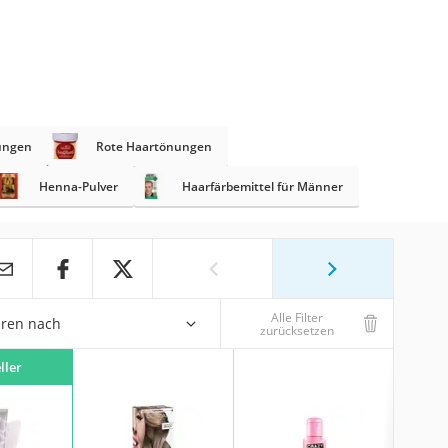
ungen
Rote Haartönungen
Henna-Pulver
Haarfärbemittel für Männer
Alle Filter
eren nach
zurücksetzen
ller