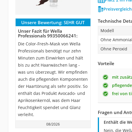
Preisvergleic
Technische Deta
Unsere Bewertung:
SEHR GUT
Modell
Unser Fazit für Wella
Professionals 99350066241:
Ohne Ammonia
Die Color-Fresh-Mask von Wella
Ohne Peroxid
Professionals benötigt nur zehn
Minuten zum Einwirken und hält
Vorteile
bis zu acht Haarwäschen lang -
was uns überzeugt. Wir empfinden
mit zusätz
auch die pflegenden Komponenten
pflegend
der Haartönung als sehr positiv. So
enthält das Produkt Avocado- und
frei von 
Aprikosenkernöl, was dem Haar
Feuchtigkeit spendet und Glanz
Fragen und Ant
verleiht.
Enthält die We
08/2026
Nein, die Well