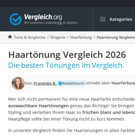
Kategorien
Die beliebtesten V
Drogerie
Tests & Vergleiche
Drogerie
Haarfärbung
Haartönung Vergleich
Inhalator
Haartönung Vergleich 2026
Haarschneider
Rollator
Die besten Tönungen im Vergleich.
Braun Rasierer
Katzenklappe (Chi
schreibt über:
Haarfärbun
Von:
Franziska B.
Redakteurin
Rasierer
Wer sich nicht permanent für eine neue Haarfarbe entscheiden
Masturbator
auswaschbare Haartönungen
genau das Richtige! Sie bringen
Massagepistole
Styling und verleihen Ihrem Haar so
frischen Glanz und leben
Haarpflege sollte bei einer Tönung nicht zu kurz kommen.
Epilierer
Reisehaartrockner
In unserem Vergleich finden Sie Haartönungen in allen Farbtö