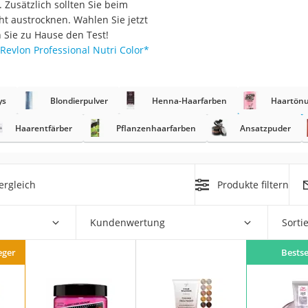
usätzlich sollten Sie beim
ht austrocknen. Wahlen Sie jetzt
at
 Sie zu Hause den Test!
Revlon Professional Nutri Color
*
rät
e
ys
Blondierpulver
Henna-Haarfarben
Haartön
ner
Haarentfärber
Pflanzenhaarfarben
Ansatzpuder
Zahnbürste
ergleich
Produkte filtern
d
Kundenwertung
Sorti
eger
Bestse