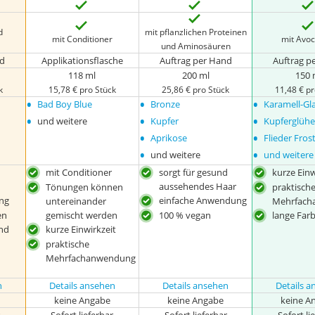
d
mit pflanzlichen Proteinen
mit Conditioner
mit Avo
l
und Aminosäuren
nd
Applikationsflasche
Auftrag per Hand
Auftrag p
118 ml
200 ml
150 
k
15,78 € pro Stück
25,86 € pro Stück
11,48 € pr
•
•
•
Bad Boy Blue
Bronze
Karamell-Gl
•
•
•
und weitere
Kupfer
Kupferglüh
•
•
Aprikose
Flieder Fros
•
•
und weitere
und weitere
mit Conditioner
sorgt für gesund
kurze Einw
aussehendes Haar
Tönungen können
praktisch
ng
einfache Anwendung
untereinander
Mehrfach
en
gemischt werden
100 % vegan
lange Farb
nd
kurze Einwirkzeit
praktische
Mehrfachanwendung
n
Details ansehen
Details ansehen
Details 
keine Angabe
keine Angabe
keine A