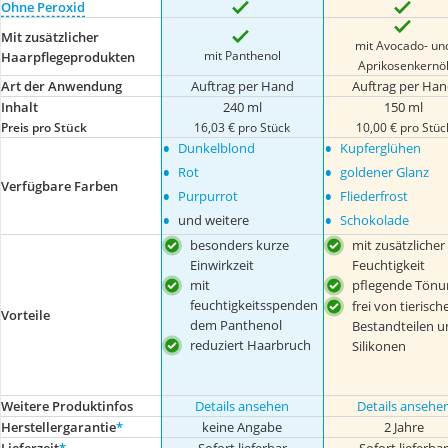
Ohne Peroxid
Mit zusätzlicher
mit Avocado- un
mit Panthenol
Haarpflegeprodukten
Aprikosenkernö
Art der Anwendung
Auftrag per Hand
Auftrag per Ha
Inhalt
240 ml
150 ml
Preis pro Stück
16,03 € pro Stück
10,00 € pro Stüc
•
•
Dunkelblond
Kupferglühen
•
•
Rot
goldener Glanz
Verfügbare Farben
•
•
Purpurrot
Fliederfrost
•
•
und weitere
Schokolade
besonders kurze
mit zusätzlicher
Einwirkzeit
Feuchtigkeit
mit
pflegende Tönu
feuchtigkeitsspenden
frei von tierisch
Vorteile
dem Panthenol
Bestandteilen u
reduziert Haarbruch
Silikonen
Weitere Produktinfos
Details ansehen
Details ansehe
Herstellergarantie
*
keine Angabe
2 Jahre