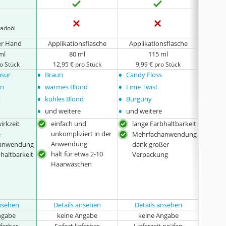
cadoöl
er Hand
Applikationsflasche
Applikationsflasche
Auf
ml
80 ml
115 ml
o Stück
12,95 € pro Stück
9,99 € pro Stück
8,4
•
•
•
asur
Braun
Candy Floss
Dark T
•
•
•
en
warmes Blond
Lime Twist
Vermi
•
•
•
t
kühles Blond
Burguny
Pastel
•
•
•
und weitere
und weitere
und w
irkzeit
einfach und
lange Farbhaltbarkeit
veg
unkompliziert in der
tier
e
Mehrfachanwendung
Anwendung
herg
anwendung
dank großer
hält für etwa 2-10
mit
haltbarkeit
Verpackung
Haarwäschen
Effe
Meh
dan
Ver
ansehen
Details ansehen
Details ansehen
ngabe
keine Angabe
keine Angabe