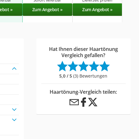
eferbar
Sofort lieferbar
Lieferzeit prüfen
Lie
ebot »
Zum Angebot »
Zum Angebot »
Zu
Hat Ihnen dieser Haartönung
Vergleich gefallen?
5,0 / 5
(3) Bewertungen
Haartönung-Vergleich teilen: