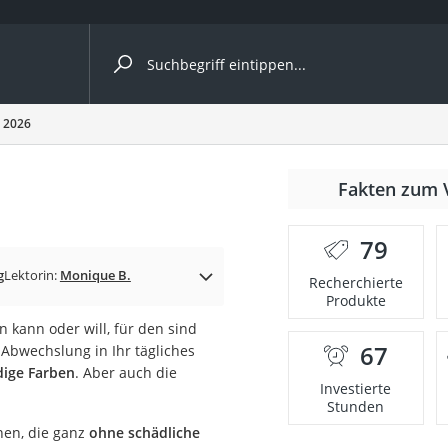
ergleiche nach Kategorie
 2026
Fakten zum 
79
p)
g
Lektorin:
Monique B.
Recherchierte
Produkte
 kann oder will, für den sind
67
 Abwechslung in Ihr tägliches
dige Farben
. Aber auch die
Investierte
Stunden
nen, die ganz
ohne schädliche