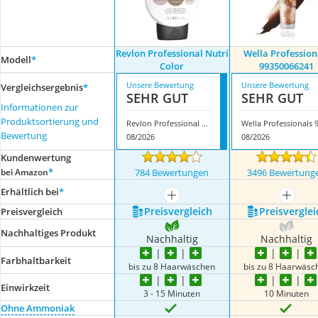
Revlon Professional Nutri
Wella Profession
Modell
*
Color
99350066241
Unsere Bewertung
Unsere Bewertung
Vergleichsergebnis
*
SEHR GUT
SEHR GUT
Informationen zur
Produktsortierung und
Revlon Professional Nutri Color
Bewertung
08/2026
08/2026
Kundenwertung
*
bei Amazon
784 Bewertungen
3496 Bewertung
Erhältlich bei
*
mehr anzeigen
mehr a
Preis­vergleich
Preis­verglei
Preis­vergleich
Nachhaltiges Produkt
Nachhaltig
Nachhaltig
Farbhaltbarkeit
bis zu 8 Haarwäschen
bis zu 8 Haarwäsc
Einwirkzeit
3 - 15 Minuten
10 Minuten
Ohne Ammoniak