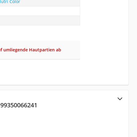
utri Color
uf umliegende Hautpartien ab
 99350066241