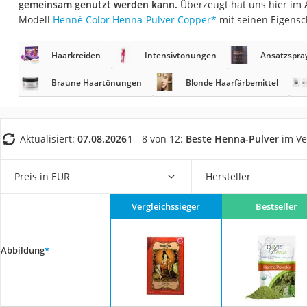
gemeinsam genutzt werden kann.
Überzeugt hat uns hier im
Eiweißpulver
Modell
Henné Color Henna-Pulver Copper
*
mit seinen Eigensc
Magnesiumpräpar
Katzenklappe
Haarkreiden
Intensivtönungen
Ansatzspra
Nackenmassagege
Braune Haartönungen
Blonde Haarfärbemittel
Zeckenschutz Katz
leichter Haartrock
Aktualisiert:
07.08.2026
1 - 8 von 12:
Beste Henna-Pulver
im Ve
Philips-Sonicare-
Schildkrötenhaus
Preis in EUR
Hersteller
Mineralfutter Pfer
Massagegerät
Vergleichssieger
Bestseller
Service
Abbildung
*