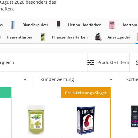
 August 2026 besonders das
haften.
at
ys
Blondierpulver
Henna-Haarfarben
Haartön
rät
Haarentfärber
Pflanzenhaarfarben
Ansatzpuder
e
ner
rgleich
Produkte filtern
Zahnbürste
Kundenwertung
Sorti
d
Preis-Leistungs-Sieger