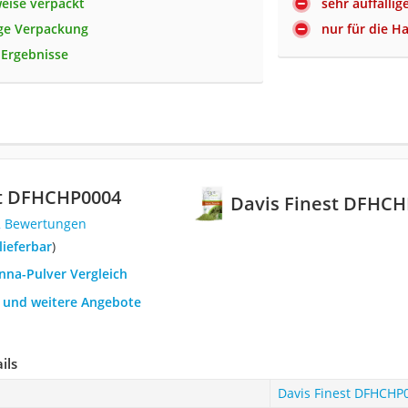
eise verpackt
sehr auffällig
ge Verpackung
nur für die H
 Ergebnisse
st DFHCHP0004
Davis Finest DFHC
2 Bewertungen
 lieferbar
)
nna-Pulver Vergleich
h und weitere Angebote
ils
Davis Finest DFHCHP