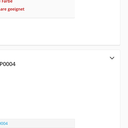
e Farbe
aare geeignet
HP0004
0004