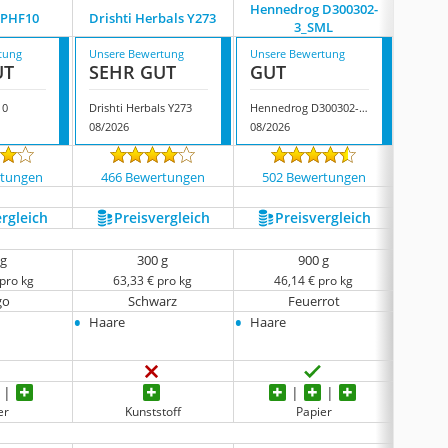
Hennedrog D300302-
Her
HPHF10
Drishti Herbals Y273
3_SML
Overse
tung
Unsere Bewertung
Unsere Bewertung
Unsere
UT
SEHR GUT
GUT
GUT
10
Drishti Herbals Y273
Hennedrog D300302-3_SML
08/2026
08/2026
08/202
rtungen
466 Bewertungen
502 Bewertungen
5361
ergleich
Preis­vergleich
Preis­vergleich
P
 g
300 g
900 g
 pro kg
63,33 € pro kg
46,14 € pro kg
44
go
Schwarz
Feuerrot
•
•
•
Haare
Haare
Haare
er
Kunststoff
Papier