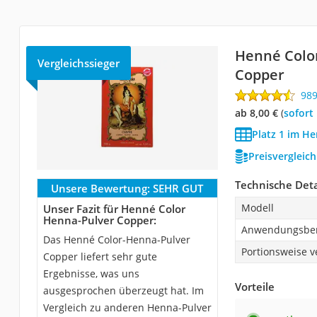
Henné Colo
Vergleichssieger
Copper
98
ab 8,00 €
(
Sofort
Platz 1 im He
Preisvergleic
Technische Deta
Unsere Bewertung:
SEHR GUT
Modell
Unser Fazit für Henné Color
Henna-Pulver Copper:
Anwendungsber
Das Henné Color-Henna-Pulver
Portionsweise v
Copper liefert sehr gute
Ergebnisse, was uns
Vorteile
ausgesprochen überzeugt hat. Im
Vergleich zu anderen Henna-Pulver