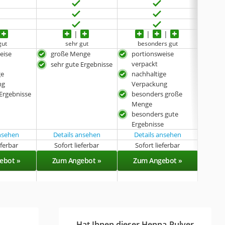
gut
sehr gut
besonders gut
eise
große Menge
portionsweise
gro
verpackt
sehr gute Ergebnisse
sehr
ge
nachhaltige
ng
Verpackung
 Ergebnisse
besonders große
Menge
besonders gute
Ergebnisse
ansehen
Details ansehen
Details ansehen
eferbar
Sofort lieferbar
Sofort lieferbar
Sof
ebot »
Zum Angebot »
Zum Angebot »
Zu
Hat Ihnen dieser Henna-Pulver