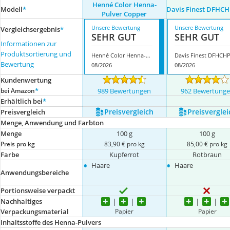
Henné Color Henna-
Modell
*
Davis Finest DFHC
Pulver Copper
Unsere Bewertung
Unsere Bewertung
Vergleichsergebnis
*
SEHR GUT
SEHR GUT
Informationen zur
Produktsortierung und
Henné Color Henna-Pulver Copper
Bewertung
08/2026
08/2026
Kundenwertung
*
bei Amazon
989 Bewertungen
962 Bewertung
Erhältlich bei
*
Preis­vergleich
Preis­verglei
Preis­vergleich
Menge, Anwendung und Farbton
Menge
100 g
100 g
Preis pro kg
83,90 € pro kg
85,00 € pro kg
Farbe
Kupferrot
Rotbraun
•
•
Haare
Haare
Anwendungsbereiche
Portionsweise verpackt
Nachhaltiges
Papier
Papier
Verpackungsmaterial
Inhaltsstoffe des Henna-Pulvers