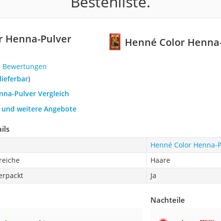
Bestenliste.
r Henna-Pulver
Henné Color Henna
9 Bewertungen
 lieferbar
)
nna-Pulver Vergleich
h und weitere Angebote
ils
Henné Color Henna-P
eiche
Haare
erpackt
Ja
Nachteile