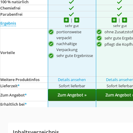
100 % natürlich
Chemiefrei
Parabenfrei
Ergebnis
sehr gut
sehr gut
portionsweise
ohne Zusatzstof
verpackt
sehr gute Ergeb
nachhaltige
pflegt die Kopf
Verpackung
Vorteile
sehr gute Ergebnisse
Weitere Produktinfos
Details ansehen
Details ansehe
Lieferzeit
*
Sofort lieferbar
Sofort lieferba
Zum Angebot »
Zum Angebot 
Zum Angebot
*
Erhältlich bei
*
Inhaltsverzeichnis