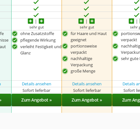
sehr gut
sehr gut
sehr 
fe
ohne Zusatzstoffe
für Haare und Haut
portionsw
geeignet
verpackt
nisse
pflegende Wirkung
portionsweise
nachhalti
haut
verleiht Festigkeit und
verpackt
Verpacku
Glanz
nachhaltige
sehr gute
Verpackung
große Menge
n
Details ansehen
Details ansehen
Details 
r
Sofort lieferbar
Sofort lieferbar
Sofort li
»
Zum Angebot »
Zum Angebot »
Zum Ang