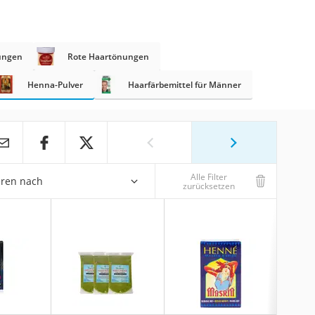
ungen
Rote Haartönungen
Henna-Pulver
Haarfärbemittel für Männer
Alle Filter
eren nach
zurücksetzen