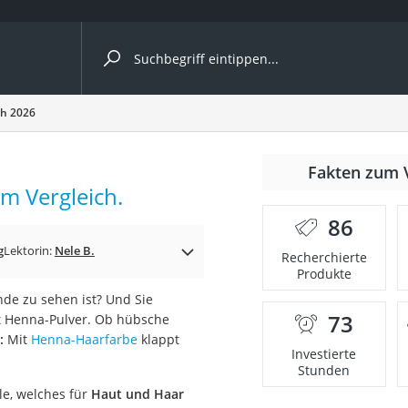
ergleiche nach Kategorie
ch 2026
Fakten zum 
m Vergleich.
86
p)
g
Lektorin:
Nele B.
Recherchierte
Produkte
nde zu sehen ist? Und Sie
73
t Henna-Pulver. Ob hübsche
g:
Mit
Henna-Haarfarbe
klappt
Investierte
Stunden
le, welches für
Haut und Haar