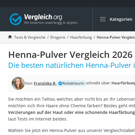
Kategorien
Die beliebtesten V
Drogerie
Tests & Vergleiche
Drogerie
Haarfärbung
Henna-Pulver Verglei
Inhalator
Henna-Pulver Vergleich 2026
Haarschneider
Rollator
Die besten natürlichen Henna-Pulver i
Braun Rasierer
Katzenklappe (Chi
schreibt über:
Haarfärbun
Von:
Franziska B.
Redakteurin
Rasierer
Sie möchten ein Tattoo, welches aber nicht bis an Ihr Lebense
Masturbator
möchten sich Ihre Haare ohne Chemie färben? Beides geht mi
Massagepistole
Verzierungen auf der Haut oder eine schonende Haarfärbun
laut Tests im Internet beides.
Epilierer
Reisehaartrockner
Wählen Sie jetzt ein Henna-Pulver aus unserer Vergleichstabel