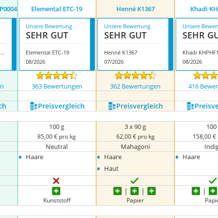
HP0004
Elemental ETC-19
Henné K1367
Khadi ‎K
Unsere Bewertung
Unsere Bewertung
Unsere Bewer
SEHR GUT
SEHR GUT
SEHR G
Davis Finest DFHCHP0004
Elemental ETC-19
Henné K1367
Khadi ‎KHPHF
08/2026
07/2026
08/2026
en
363 Bewertungen
362 Bewertungen
416 Bewe
ch
Preis­vergleich
Preis­vergleich
Preis­v
100 g
3 x 90 g
100
85,00 € pro kg
62,00 € pro kg
158,00 €
Neutral
Mahagoni
Indi
•
•
•
Haare
Haare
Haare
•
Haut
Kunststoff
Papier
Papi