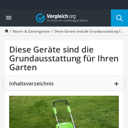
Die beliebtesten Vergleiche nach Kategorie
Vergleich
Baumarkt
Tresor feuerfest
Rasen- & Gartengeräte
Diese Geräte sind die Grundausstattung für Ihren Garten
Makita-Akku-Rasenmäher
Kappsäge
Smartes Türschloss
Diese Geräte sind die
Akku-Rasentrimmer
Grundausstattung für Ihren
Feuchtigkeitsmessgerät
Garten
Split-Klimaanlage 2 Innengeräte
Pelletofen
Bohrmaschine
Inhaltsverzeichnis
Tiefbrunnenpumpe
Fliesenschneider
Hochdruckreiniger
Doppelschleifer
Überwachungskamera
Benzinrasenmäher mit Elektrostart
Akku-Laubsauger