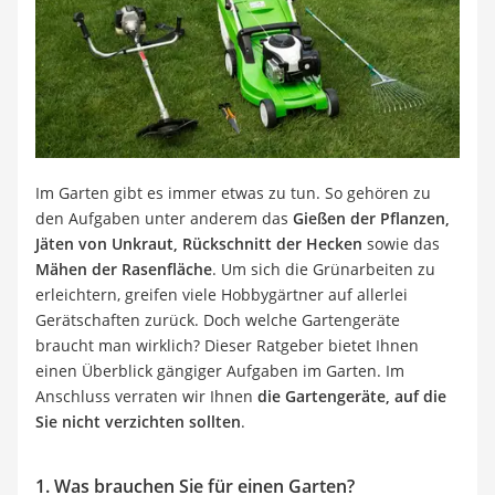
Löschdecke
Multimeter
Winterharte Palmen
Gasdurchlauferhitzer
Service
Im Garten gibt es immer etwas zu tun. So gehören zu
den Aufgaben unter anderem das
Gießen der Pflanzen,
Jäten von Unkraut, Rückschnitt der Hecken
sowie das
Mähen der Rasenfläche
. Um sich die Grünarbeiten zu
erleichtern, greifen viele Hobbygärtner auf allerlei
Gerätschaften zurück. Doch welche Gartengeräte
braucht man wirklich? Dieser Ratgeber bietet Ihnen
einen Überblick gängiger Aufgaben im Garten. Im
Anschluss verraten wir Ihnen
die Gartengeräte, auf die
Sie nicht verzichten sollten
.
1. Was brauchen Sie für einen Garten?