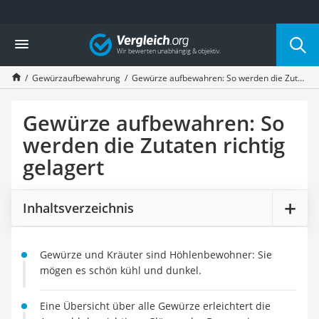
Die beliebtesten Vergleiche nach Kategorie
Vergleich
Haushalt
Wassersprudler
Gewürzaufbewahrung
Gewürze aufbewahren: So werden die Zutaten richtig gelagert
Zentralstaubsauger
Brotbackautomat
Wischroboter
Gewürze aufbewahren: So
Wäschespinne
werden die Zutaten richtig
Industriestaubsauger
gelagert
Spülmaschinentabs
Akku-Staubsauger
Eierkocher
Inhaltsverzeichnis
AEG-Waschmaschine
Saug-Wisch-Roboter
Handstaubsauger
Gewürze und Kräuter sind Höhlenbewohner: Sie
Milchaufschäumer
mögen es schön kühl und dunkel.
Kondenstrockner
Reiskocher
Eine Übersicht über alle Gewürze erleichtert die
Heißwasserspender