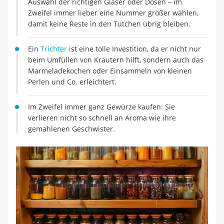
Auswahl der richtigen Gläser oder Dosen – im
Tierhaarstaubsauger
Zweifel immer lieber eine Nummer größer wählen,
Ecovacs-Saugroboter
damit keine Reste in den Tütchen übrig bleiben.
Nespresso-Maschine
Messerschärfer
Ein
Trichter
ist eine tolle Investition, da er nicht nur
Service
beim Umfüllen von Kräutern hilft, sondern auch das
Marmeladekochen oder Einsammeln von kleinen
Perlen und Co. erleichtert.
Im Zweifel immer ganz Gewürze kaufen: Sie
verlieren nicht so schnell an Aroma wie ihre
gemahlenen Geschwister.