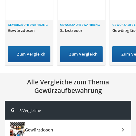
Tierhaarstaubsauger
Ecovacs-Saugroboter
Nespresso-Maschine
Messerschärfer
GEWÜRZAUFBEWAHRUNG
GEWÜRZAUFBEWAHRUNG
GEWÜRZAUFB
Gewürzdosen
Salzstreuer
Gewürzgläs
Service
Zum Vergleich
Zum Vergleich
Zum Ve
Alle Vergleiche zum Thema
Gewürzaufbewahrung
G
5 Vergleiche
Gewürzdosen