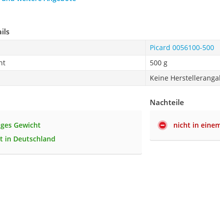
ils
Picard 0056100-500
ht
500 g
Keine Herstellerang
Nachteile
nges Gewicht
nicht in eine
lt in Deutschland