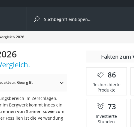
ergleiche nach Kategorie
ergleich 2026
2026
nmäher
Fakten zum 
ergleich.
s
86
er
edakteur:
Georg B.
Recherchierte
Produkte
gerät
ngsbereich im Zerschlagen,
2 Innengeräte
73
r im Bergwerk kommt indes ein
trennen von Steinen sowie zum
Investierte
er Fossilien ist die Verwendung
Stunden
e