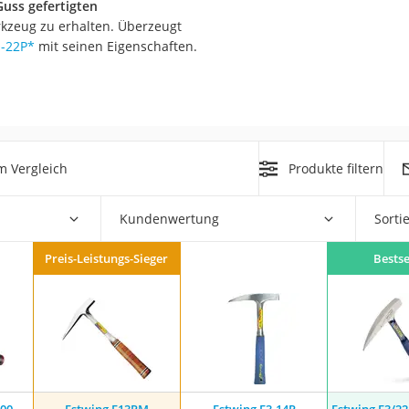
uss gefertigten
kzeug zu erhalten. Überzeugt
r
O-22P
*
mit seinen Eigenschaften.
mera
mit Elektrostart
m Vergleich
Produkte filtern
Kundenwertung
Sorti
en
Preis-Leistungs-Sieger
Bestse
zer