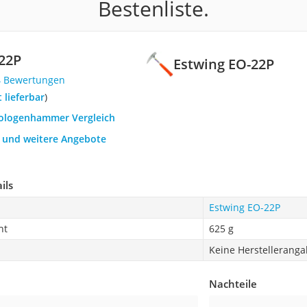
Bestenliste.
22P
Estwing EO-22P
4 Bewertungen
t lieferbar
)
eologenhammer Vergleich
h und weitere Angebote
ils
Estwing EO-22P
ht
625 g
Keine Herstellerang
Nachteile