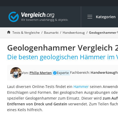
Kategorien
Die beliebtesten V
Baumarkt
Tests & Vergleiche
Baumarkt
Handwerkzeug
Geologenhammer V
Tresor feuerfest
Geologenhammer Vergleich 
Makita-Akku-Rase
Kappsäge
Die besten geologischen Hämmer im V
Smartes Türschlos
Akku-Rasentrimm
Fachbereich:
Handwerkzeug
R
Von:
Philip Merten
Experte
Feuchtigkeitsmess
Laut diversen Online-Tests findet ein
Hammer
seinen Anwendu
Split-Klimaanlage 
Einschlagen und Formen. Bei geologischen Ausgrabungen ode
Pelletofen
spezieller Geologenhammer zum Einsatz. Dieser wird
zum Auf
Entfernen von Dreck und Gestein
verwendet. Zum Teilen flach
Bohrmaschine
eines Keils hilfreich.
Tiefbrunnenpump