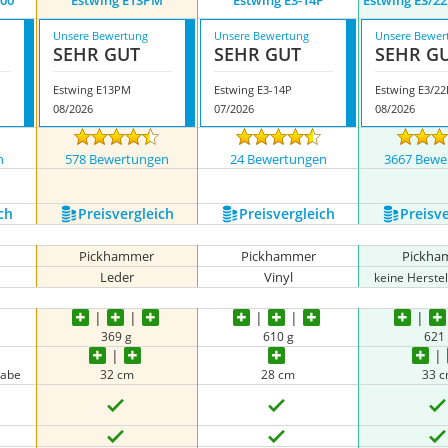
500
Estwing E13PM
Estwing E3-14P
Estwing E3/22
Unsere Bewertung
Unsere Bewertung
Unsere Bewer
SEHR GUT
SEHR GUT
SEHR G
Estwing E13PM
Estwing E3-14P
08/2026
07/2026
08/2026
n
578 Bewertungen
24 Bewertungen
3667 Bewe
nzeigen
ch
Preis­vergleich
Preis­vergleich
Preis­v
Pickhammer
Pickhammer
Pickha
Leder
Vinyl
keine Herste
369 g
610 g
621
gabe
32 cm
28 cm
33 