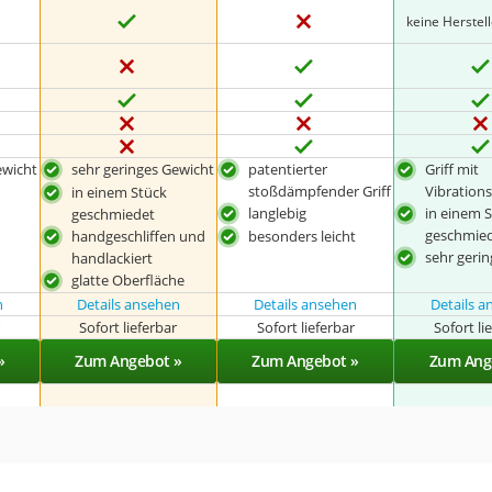
keine Herste
ewicht
sehr geringes Gewicht
patentierter
Griff mit
stoßdämpfender Griff
Vibratio
in einem Stück
langlebig
in einem 
geschmiedet
geschmie
handgeschliffen und
besonders leicht
sehr geri
handlackiert
glatte Oberfläche
n
Details ansehen
Details ansehen
Details 
r
Sofort lieferbar
Sofort lieferbar
Sofort li
»
Zum Angebot »
Zum Angebot »
Zum Ang