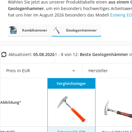
Wählen Sie jetzt aus unserer Produkttabelle einen
aus einem G
Fliesenschneider
Geologenhammer
, um ein besonders hochwertiges Arbeitswer
Hochdruckreinige
hat uns hier im August 2026 besonders das Modell
Estwing E
Doppelschleifer
Kombihämmer
Geologenhämmer
Überwachungska
Benzinrasenmäher 
Akku-Laubsauger
Aktualisiert:
05.08.2026
1 - 8 von 12:
Beste Geologenhämmer
i
Löschdecke
Multimeter
Preis in EUR
Hersteller
Winterharte Palm
Vergleichssieger
Gasdurchlauferhit
Service
Abbildung
*