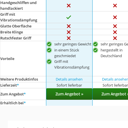
Handgeschliffen und
handlackiert
Griff mit
Vibrationsdämpfung
Glatte Oberfläche
Breite Klinge
Rutschfester Griff
sehr geringes Gewicht
sehr geringes G
in einem Stück
hergestellt in
geschmiedet
Deutschland
Vorteile
Griff mit
Vibrationsdämpfung
Weitere Produktinfos
Details ansehen
Details ansehe
Lieferzeit
*
Sofort lieferbar
Sofort lieferba
Zum Angebot »
Zum Angebot 
Zum Angebot
*
Erhältlich bei
*