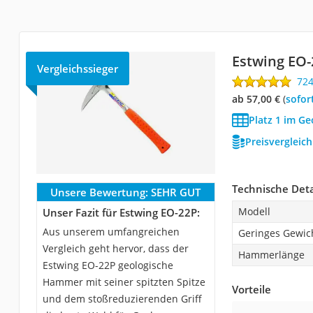
Estwing EO-
Vergleichssieger
72
ab 57,00 €
(
Sofor
Platz 1 im G
Preisvergleic
Technische Deta
Unsere Bewertung:
SEHR GUT
Modell
Unser Fazit für Estwing EO-22P:
Aus unserem umfangreichen
Geringes Gewic
Vergleich geht hervor, dass der
Hammerlänge
Estwing EO-22P geologische
Hammer mit seiner spitzten Spitze
Vorteile
und dem stoßreduzierenden Griff