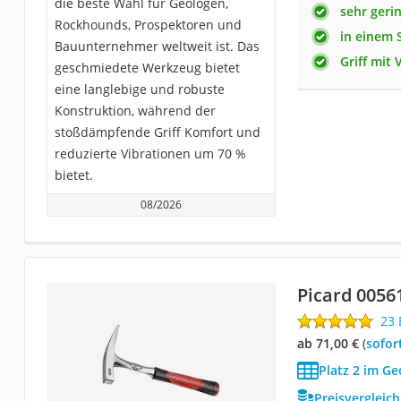
die beste Wahl für Geologen,
sehr geri
Rockhounds, Prospektoren und
in einem 
Bauunternehmer weltweit ist. Das
Griff mit
geschmiedete Werkzeug bietet
eine langlebige und robuste
Konstruktion, während der
stoßdämpfende Griff Komfort und
reduzierte Vibrationen um 70 %
bietet.
08/2026
Picard 0056
23
ab 71,00 €
(
Sofor
Platz 2 im G
Preisvergleic