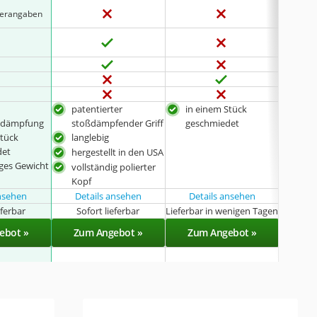
llerangaben
patentierter
in einem Stück
in e
nsdämpfung
stoßdämpfender Griff
geschmiedet
ges
Stück
langlebig
Grif
det
Vib
hergestellt in den USA
nges Gewicht
vollständig polierter
Kopf
ansehen
Details ansehen
Details ansehen
Det
eferbar
Sofort lieferbar
Lieferbar in wenigen Tagen
Sof
ebot »
Zum Angebot »
Zum Angebot »
Zu