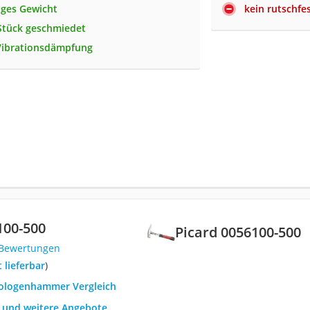
nges Gewicht
kein rutschfes
Stück geschmiedet
 Vibrationsdämpfung
100-500
Picard 0056100-500
 Bewertungen
t lieferbar
)
eologenhammer Vergleich
h und weitere Angebote