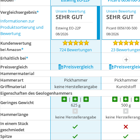
Modell
*
Estwing EO-22P
Picard 0056100-
Unsere Bewertung
Unsere Bewertung
Vergleichsergebnis
*
SEHR GUT
SEHR GUT
Informationen zur
Produktsortierung und
Estwing EO-22P
Picard 0056100-500
Bewertung
08/2026
08/2026
Kundenwertung
*
bei Amazon
724 Bewertungen
23 Bewertunge
Erhältlich bei
*
mehr a
Preis­vergleich
Preis­verglei
Preis­vergleich
Hammermaterial
Hammerart
Pickhammer
Pickhammer
Griffmaterial
keine Herstellerangabe
Kunststoff
Eigenschaften des Geologenhammers
Geringes Gewicht
625 g
500 g
Hammerlänge
keine Herstellerangabe
keine Herstelleran
In einem Stück
geschmiedet
Spitze