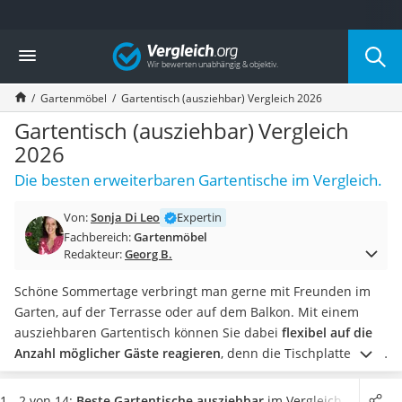
Die beliebtesten Vergleiche nach Kategorie
Vergleich
Baumarkt
Tresor feuerfest
Gartenmöbel
Gartentisch (ausziehbar) Vergleich 2026
Makita-Akku-Rasenmäher
Kappsäge
Gartentisch (ausziehbar) Vergleich
Smartes Türschloss
2026
Akku-Rasentrimmer
Die besten erweiterbaren Gartentische im Vergleich.
Feuchtigkeitsmessgerät
Split-Klimaanlage 2 Innengeräte
Von:
Sonja Di Leo
Expertin
Pelletofen
Fachbereich:
Gartenmöbel
Bohrmaschine
Redakteur:
Georg B.
Tiefbrunnenpumpe
Fliesenschneider
Schöne Sommertage verbringt man gerne mit Freunden im
Hochdruckreiniger
Garten, auf der Terrasse oder auf dem Balkon. Mit einem
Doppelschleifer
ausziehbaren Gartentisch können Sie dabei
flexibel auf die
Überwachungskamera
Anzahl möglicher Gäste reagieren
, denn die Tischplatte lässt
Benzinrasenmäher mit Elektrostart
sich bei Bedarf mit wenigen Handgriffen vergrößern.
Akku-Laubsauger
Verschiedene Tests im Internet zeigen, dass Modelle aus
1 - 2 von 14:
Beste Gartentische ausziehbar
im Vergleich