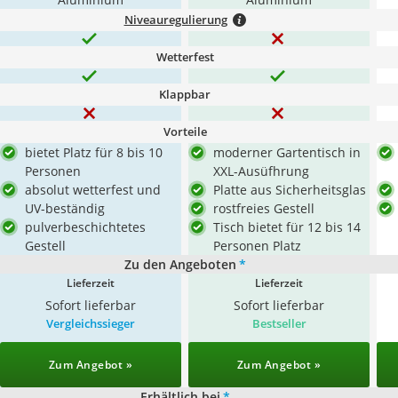
Niveauregulierung
Wetterfest
Klappbar
Vorteile
bietet Platz für 8 bis 10
moderner Gartentisch in
Personen
XXL-Ausüfhrung
absolut wetterfest und
Platte aus Sicherheitsglas
UV-beständig
rostfreies Gestell
pulverbeschichtetes
Tisch bietet für 12 bis 14
Gestell
Personen Platz
Zu den Angeboten
*
Lieferzeit
Lieferzeit
Sofort lieferbar
Sofort lieferbar
Vergleichssieger
Bestseller
Zum Angebot »
Zum Angebot »
Erhältlich bei
*