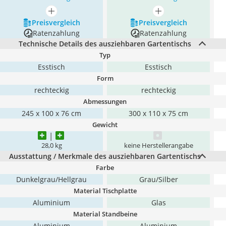
mehr anzeigen
mehr anzeigen
Preis­vergleich
Preis­vergleich
Ratenzahlung
Ratenzahlung
Technische Details des ausziehbaren Gartentischs
Typ
Esstisch
Esstisch
Form
rechteckig
rechteckig
Abmessungen
245 x 100 x 76 cm
300 x 110 x 75 cm
Gewicht
28,0 kg
keine Herstellerangabe
Ausstattung / Merkmale des ausziehbaren Gartentischs
Farbe
Dunkelgrau/Hellgrau
Grau/Silber
Material Tischplatte
Aluminium
Glas
Material Standbeine
Aluminium
Aluminium