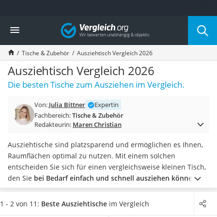
Die beliebtesten Vergleiche nach Kategorie
Vergleich
Wohnen
Matratzen-Topper
Tische & Zubehör
Ausziehtisch Vergleich 2026
Matratzen
Konferenzlautsprecher
Ausziehtisch Vergleich 2026
Tageslichtlampe
Die besten Tische zum Ausziehen im Vergleich.
Badlüfter
Ergonomischer Bürostuhl
Von:
Julia Bittner
Expertin
Bürohocker
Fachbereich:
Tische & Zubehör
Außenleuchte mit Kamera
Redakteurin:
Maren Christian
Ozongeneratoren
Akku-Tischlampe
Ausziehtische sind platzsparend und ermöglichen es Ihnen,
Konferenzmikrofon
Raumflächen optimal zu nutzen. Mit einem solchen
Klappmatratze
entscheiden Sie sich für einen vergleichsweise kleinen Tisch,
Duschkopf mit Kalkfilter
den Sie
bei Bedarf einfach und schnell ausziehen können
.
In
Aktenvernichter Sicherheitsstufe 4
unserer Vergleichstabelle finden Sie Ausziehtische mit
Bettgitter
unterschiedlichen Mechanismen. Online-Tests empfehlen,
1 - 2 von 11:
Beste Ausziehtische
im Vergleich
Spannbettlaken
bei Ausziehtischen
auf ein einfaches und leichtgängiges