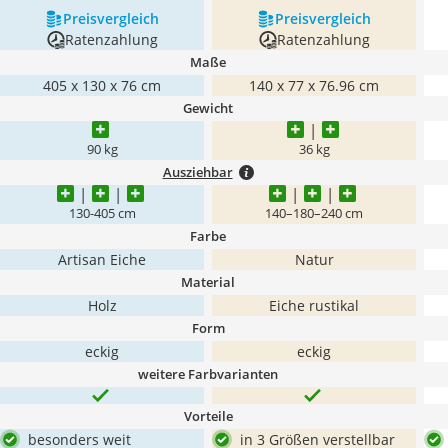
Preis­vergleich
Preis­vergleich
Ratenzahlung
Ratenzahlung
Maße
405 x 130 x 76 cm
‎140 x 77 x 76.96 cm
Gewicht
90 kg
36 kg
Ausziehbar
130-405 cm
140–180–240 cm
Farbe
Artisan Eiche
Natur
Material
Holz
Eiche rustikal
Form
eckig
eckig
weitere Farbvarianten
Vorteile
besonders weit
in 3 Größen verstellbar