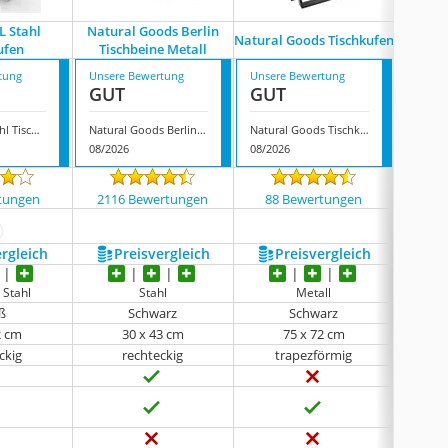
L Stahl
Natural Goods Berlin
Natural Goods Tischkufen
Noggi T
ufen
Tischbeine Metall
tung
Unsere Bewertung
Unsere Bewertung
Unsere
GUT
GUT
GUT
Sossai XXL Stahl Tischkufen
Natural Goods Berlin Tischbeine Metall
Natural Goods Tischkufen
08/2026
08/2026
08/202
tungen
2116 Bewertungen
88 Bewertungen
218
ehr anzeigen
ergleich
Preis­vergleich
Preis­vergleich
P
 Stahl
Stahl
Metall
ß
Schwarz
Schwarz
2 cm
30 x 43 cm
75 x 72 cm
ckig
rechteckig
trapezförmig