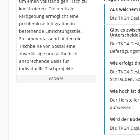
um einen vollständigen Tisch zu
konstruieren. Die neutrale
Aus welchem M
Farbgebung ermöglicht eine
Die TKG4 Desig
problemlose Integration in
Gibt es zwisc
bestehende Einrichtungsstile.
Unterscheide
Zusammenfassend bilden die
Die TKG4 Desi
Tischbeine von Sossai eine
Befestigungsm
zuverlässige und ästhetisch
ansprechende Basis für
Wie erfolgt d
individuelle Tischprojekte.
Die TKG4 Desi
08/2026
Schrauben. So
Wie hoch ist 
Der Hersteller
aufweisen.
Wird der Bode
Die TKG4 Desig