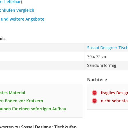
ort lieferbar
)
schkufen Vergleich
h und weitere Angebote
ils
Sossai Designer Tisc
70 x 72 cm
Sanduhrförmig
Nachteile
stes Material
fragiles Desig
en Boden vor Kratzern
nicht sehr sta
rauben für einen sofortigen Aufbau
orten zu Sossai Designer Tischkufen