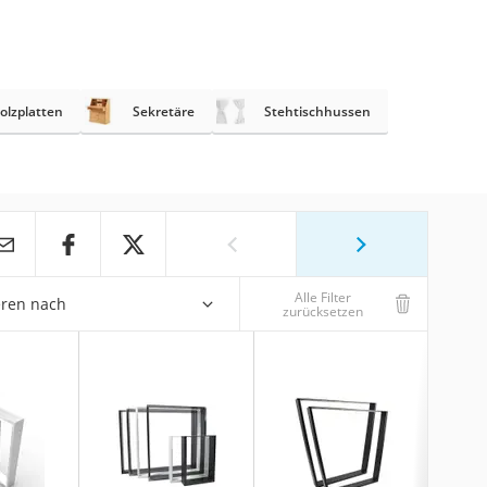
olzplatten
Sekretäre
Stehtischhussen
Alle Filter
eren nach
zurücksetzen