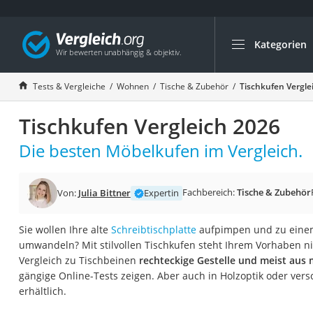
Kategorien
Die beliebtesten V
Wohnen
Tests & Vergleiche
Wohnen
Tische & Zubehör
Tischkufen Vergle
Matratzen-Topper
Tischkufen Vergleich 2026
Matratzen
Konferenzlautspre
Die besten Möbelkufen im Vergleich.
Tageslichtlampe
Badlüfter
Fachbereich:
Tische & Zubehör
Von:
Julia Bittner
Expertin
Ergonomischer Bü
Sie wollen Ihre alte
Schreibtischplatte
aufpimpen und zu eine
Bürohocker
umwandeln? Mit stilvollen Tischkufen steht Ihrem Vorhaben ni
Außenleuchte mit
Vergleich zu Tischbeinen
rechteckige Gestelle und meist aus
gängige Online-Tests zeigen. Aber auch in Holzoptik oder ver
Ozongeneratoren
erhältlich.
Akku-Tischlampe