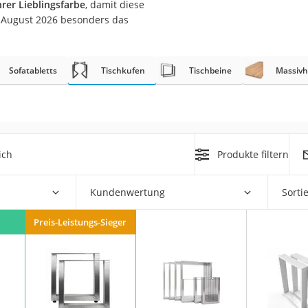
hrer Lieblingsfarbe
, damit diese
n
m August 2026 besonders das
filter
Sofatabletts
Tischkufen
Tischbeine
Massivh
cherheitsstufe 4
ich
Produkte filtern
r Schreibtisch
Kundenwertung
Sorti
 cm
Preis-Leistungs-Sieger