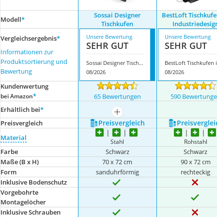
Sossai Designer
BestLoft Tischkuf
Modell
*
Tischkufen
Industriedesig
Unsere Bewertung
Unsere Bewertung
Vergleichsergebnis
*
SEHR GUT
SEHR GUT
Informationen zur
Produktsortierung und
Sossai Designer Tischkufen
B
Bewertung
08/2026
08/2026
Kundenwertung
*
bei Amazon
65 Bewertungen
590 Bewertung
Erhältlich bei
*
mehr anzeigen
Preis­vergleich
Preis­verglei
Preis­vergleich
Material
Stahl
Rohstahl
Farbe
Schwarz
Schwarz
Maße (B x H)
70 x 72 cm
90 x 72 cm
Form
sanduhrförmig
rechteckig
Inklusive Bodenschutz
Vorgebohrte
Montagelöcher
Inklusive Schrauben