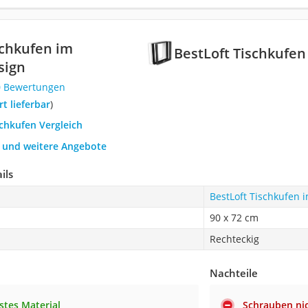
schkufen im
BestLoft Tischkufen
sign
0 Bewertungen
ort lieferbar
)
schkufen Vergleich
h und weitere Angebote
ils
BestLoft Tischkufen 
90 x 72 cm
Rechteckig
Nachteile
stes Material
Schrauben ni