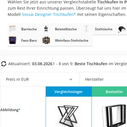
Wählen Sie jetzt aus unserer Vergleichstabelle
Tischkufen in I
Konferenzmikrofo
zum Rest Ihrer Einrichtung passen. Überzeugt hat uns hier i
Klappmatratze
Modell
Sossai Designer Tischkufen
*
mit seinen Eigenschaften.
Duschkopf mit Kalk
Bartische
Beistelltische
Stehtische
Aktenvernichter Si
Bettgitter
Fass-Bars
Weinfass-Stehtische
Spannbettlaken
Topper 100 x 200
Aktualisiert:
03.08.2026
1 - 8 von 9:
Beste Tischkufen
im Vergle
Duschpaneel
Höhenverstellbare
Preis in EUR
Hersteller
Matratze 90 x 200
Vergleichssieger
Bestseller
Service
Abbildung
*