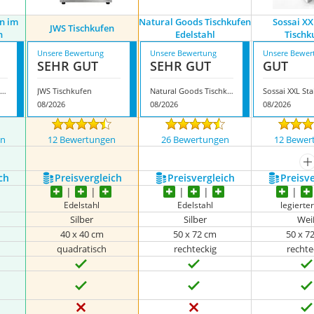
en im
Natural Goods Tischkufen
Sossai XX
JWS Tischkufen
n
Edelstahl
Tischk
Unsere Bewertung
Unsere Bewertung
Unsere Bewer
SEHR GUT
SEHR GUT
GUT
estLoft Tischkufen im Industriedesign
JWS Tischkufen
Natural Goods Tischkufen Edelstahl
08/2026
08/2026
08/2026
en
12 Bewertungen
26 Bewertungen
12 Bewer
m
ch
Preis­vergleich
Preis­vergleich
Preis­v
Edelstahl
Edelstahl
legierter
Silber
Silber
Wei
40 x 40 cm
50 x 72 cm
50 x 7
quadratisch
rechteckig
rechte