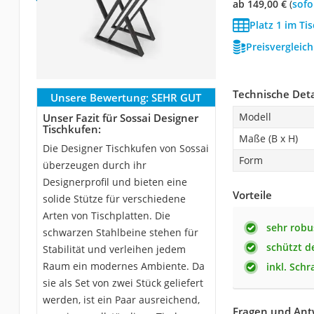
ab 149,00 €
(
Sof
Platz 1 im Ti
Preisvergleic
Technische Deta
Unsere Bewertung:
SEHR GUT
Modell
Unser Fazit für Sossai Designer
Tischkufen:
Maße (B x H)
Die Designer Tischkufen von Sossai
Form
überzeugen durch ihr
Designerprofil und bieten eine
Vorteile
solide Stütze für verschiedene
Arten von Tischplatten. Die
sehr robu
schwarzen Stahlbeine stehen für
schützt d
Stabilität und verleihen jedem
Raum ein modernes Ambiente. Da
inkl. Sch
sie als Set von zwei Stück geliefert
werden, ist ein Paar ausreichend,
Fragen und Antw