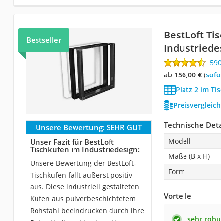
BestLoft Ti
Bestseller
Industriede
59
ab 156,00 €
(
Sof
Platz 2 im Ti
Preisvergleic
Technische Deta
Unsere Bewertung:
SEHR GUT
Modell
Unser Fazit für BestLoft
Tischkufen im Industriedesign:
Maße (B x H)
Unsere Bewertung der BestLoft-
Form
Tischkufen fällt äußerst positiv
aus. Diese industriell gestalteten
Vorteile
Kufen aus pulverbeschichtetem
Rohstahl beeindrucken durch ihre
sehr robu