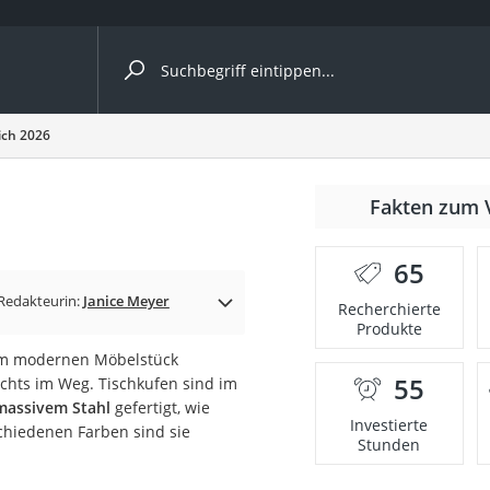
ergleiche nach Kategorie
ich 2026
Fakten zum 
cher
65
Redakteurin:
Janice Meyer
Recherchierte
Produkte
rostuhl
m modernen Möbelstück
55
chts im Weg. Tischkufen sind im
 Kamera
 massivem Stahl
gefertigt, wie
Investierte
schiedenen Farben sind sie
Stunden