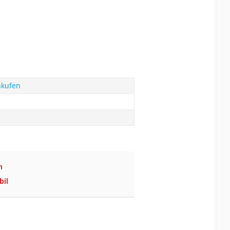
hkufen
n
bil