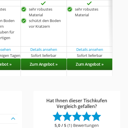
stes
sehr robustes
sehr robustes
seh
Material
Material
Mate
en Boden
schützt den Boden
sch
ern
vor Kratzern
vor 
auben für
in 
rtigen
Grö
ansehen
Details ansehen
Details ansehen
enigen Tagen
Sofort lieferbar
Sofort lieferbar
Sof
ebot »
Zum Angebot »
Zum Angebot »
Zu
Hat Ihnen dieser Tischkufen
Vergleich gefallen?
5,0 / 5
(1) Bewertungen