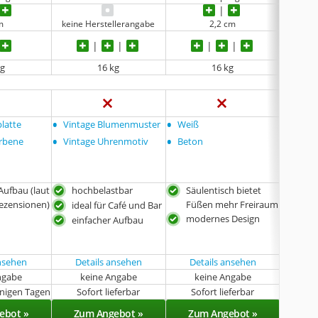
m
keine Herstellerangabe
2,2 cm
keine 
kg
16 kg
16 kg
•
•
•
platte
Vintage Blumenmuster
Weiß
60 x 6
•
•
•
arbene
Vintage Uhrenmotiv
Beton
60 x 6
•
60 X 6
Edelst
Aufbau (laut
hochbelastbar
Säulentisch bietet
ein
ezensionen)
Füßen mehr Freiraum
ideal für Café und Bar
hoc
modernes Design
einfacher Aufbau
mod
ansehen
Details ansehen
Details ansehen
ngabe
keine Angabe
keine Angabe
k
enigen Tagen
Sofort lieferbar
Sofort lieferbar
Sof
ebot »
Zum Angebot »
Zum Angebot »
Zu