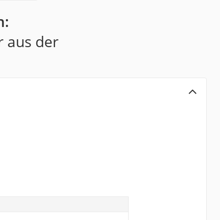
h:
r aus der