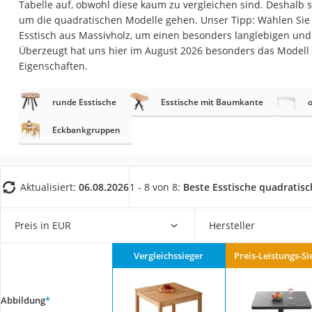
Tabelle auf, obwohl diese kaum zu vergleichen sind. Deshalb s
Konferenzmikrofo
um die quadratischen Modelle gehen. Unser Tipp: Wählen Sie 
Klappmatratze
Esstisch aus Massivholz, um einen besonders langlebigen und s
Überzeugt hat uns hier im August 2026 besonders das Modell
Duschkopf mit Kalk
Eigenschaften.
Aktenvernichter Si
Bettgitter
runde Esstische
Esstische mit Baumkante
o
Spannbettlaken
Eckbankgruppen
Topper 100 x 200
Duschpaneel
Aktualisiert:
06.08.2026
1 - 8 von 8:
Beste Esstische quadratisc
Höhenverstellbare
Matratze 90 x 200
Preis in EUR
Hersteller
Service
Vergleichssieger
Preis-Leistungs-Si
Abbildung
*