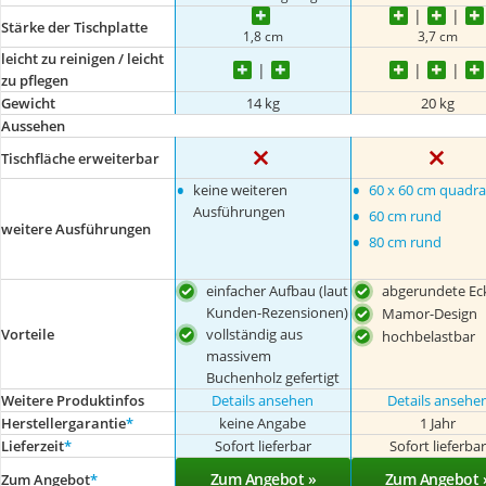
Stärke der Tischplatte
1,8 cm
3,7 cm
leicht zu reinigen / leicht
zu pflegen
Gewicht
14 kg
20 kg
Aussehen
Tischfläche erweiterbar
•
•
keine weiteren
60 x 60 cm quadra
•
Ausführungen
60 cm rund
weitere Ausführungen
•
80 cm rund
einfacher Aufbau (laut
abgerundete Ec
Kunden-Rezensionen)
Mamor-Design
Vorteile
vollständig aus
hochbelastbar
massivem
Buchenholz gefertigt
Weitere Produktinfos
Details ansehen
Details ansehe
Herstellergarantie
*
keine Angabe
1 Jahr
Lieferzeit
*
Sofort lieferbar
Sofort lieferba
Zum Angebot »
Zum Angebot 
Zum Angebot
*