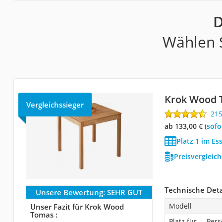
D
Wählen S
Krok Wood 
Vergleichssieger
21
ab 133,00 €
(
Sof
Platz 1 im Es
Preisvergleic
Technische Deta
Unsere Bewertung:
SEHR GUT
Modell
Unser Fazit für Krok Wood
Tomas :
Platz für ... Pe