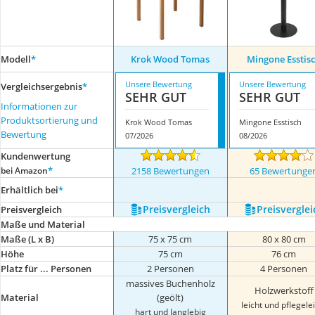
Modell
*
Krok Wood Tomas
Mingone Esstis
Unsere Bewertung
Unsere Bewertung
Vergleichsergebnis
*
SEHR GUT
SEHR GUT
Informationen zur
Produktsortierung und
Krok Wood Tomas
Mingone Esstisch
Bewertung
07/2026
08/2026
Kundenwertung
*
bei Amazon
2158 Bewertungen
65 Bewertunge
Erhältlich bei
*
Preis­vergleich
Preis­verglei
Preis­vergleich
Maße und Material
Maße (L x B)
75 x 75 cm
80 x 80 cm
Höhe
75 cm
76 cm
Platz für ... Personen
2 Personen
4 Personen
massives Buchenholz
Holzwerkstoff
Material
(geölt)
leicht und pflegele
hart und langlebig