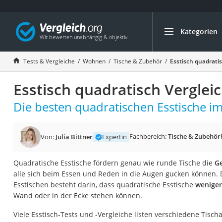
Kategorien
Die beliebtesten V
Wohnen
Tests & Vergleiche
Wohnen
Tische & Zubehör
Esstisch quadrati
Matratzen-Topper
Esstisch quadratisch Verglei
Matratzen
Konferenzlautspre
Die besten quadratischen Esstische im
Tageslichtlampe
Badlüfter
Fachbereich:
Tische & Zubehör
Von:
Julia Bittner
Expertin
Ergonomischer Bü
Quadratische Esstische fördern genau wie runde Tische die
Ge
Bürohocker
alle sich beim Essen und Reden in die Augen gucken können. 
Außenleuchte mit
Esstischen besteht darin, dass quadratische Esstische
weniger
Wand oder in der Ecke stehen können.
Ozongeneratoren
Akku-Tischlampe
Viele Esstisch-Tests und -Vergleiche listen verschiedene Tisch