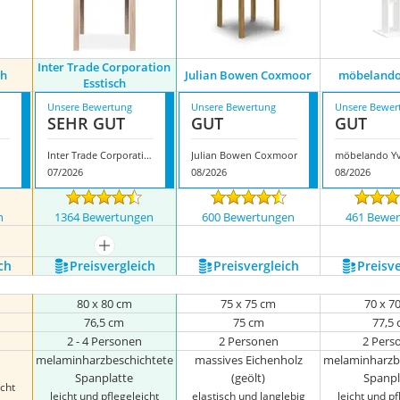
Inter Trade Corporation
ch
Julian Bowen Coxmoor
möbelando 
Esstisch
Unsere Bewertung
Unsere Bewertung
Unsere Bewer
SEHR GUT
GUT
GUT
Inter Trade Corporation Esstisch
Julian Bowen Coxmoor
möbelando Yv
07/2026
08/2026
08/2026
n
1364 Bewertungen
600 Bewertungen
461 Bewe
mehr anzeigen
ch
Preis­vergleich
Preis­vergleich
Preis­v
80 x 80 cm
75 x 75 cm
70 x 7
76,5 cm
75 cm
77,5
2 - 4 Personen
2 Personen
2 Pers
melaminharzbeschichtete
massives Eichenholz
melaminharzb
Spanplatte
(geölt)
Spanpl
icht
leicht und pflegeleicht
elastisch und langlebig
leicht und pf