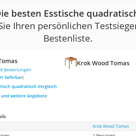
ie besten Esstische quadratisc
ie Ihren persönlichen Testsiege
Bestenliste.
Tomas
Krok Wood Tomas
58 Bewertungen
ort lieferbar
)
stisch quadratisch Vergleich
h und weitere Angebote
ils
Krok Wood Tomas
rsonen
2 Personen