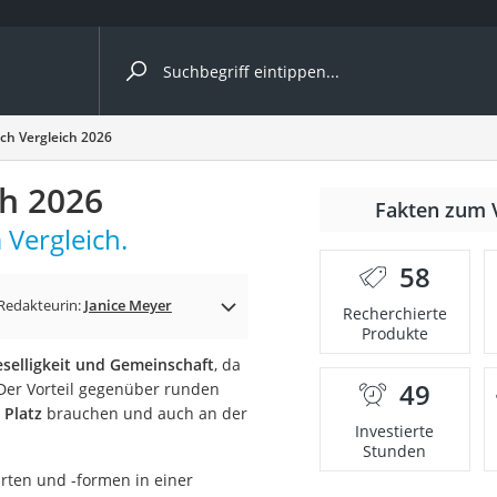
ergleiche nach Kategorie
sch Vergleich 2026
ch 2026
Fakten zum 
cher
 Vergleich.
58
Redakteurin:
Janice Meyer
Recherchierte
Produkte
rostuhl
selligkeit und Gemeinschaft
, da
49
Der Vorteil gegenüber runden
 Kamera
 Platz
brauchen und auch an der
Investierte
Stunden
arten und -formen in einer