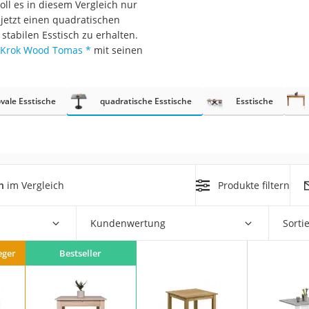
oll es in diesem Vergleich nur
n
jetzt einen quadratischen
tabilen Esstisch zu erhalten.
Krok Wood Tomas
*
mit seinen
filter
cherheitsstufe 4
vale Esstische
quadratische Esstische
Esstische
h
im Vergleich
Produkte filtern
r Schreibtisch
 cm
Kundenwertung
Sorti
eger
Bestseller