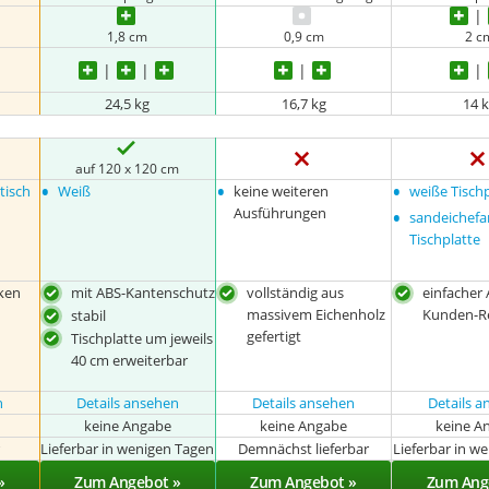
1,8 cm
0,9 cm
2 c
24,5 kg
16,7 kg
14 
auf 120 x 120 cm
•
•
•
tisch
Weiß
keine weiteren
weiße Tisch
•
Ausführungen
sandeichef
Tischplatte
ken
mit ABS-Kantenschutz
vollständig aus
einfacher 
massivem Eichenholz
Kunden-R
stabil
gefertigt
Tischplatte um jeweils
40 cm erweiterbar
n
Details ansehen
Details ansehen
Details 
keine Angabe
keine Angabe
keine A
r
Lieferbar in wenigen Tagen
Demnächst lieferbar
Lieferbar in w
»
Zum Angebot »
Zum Angebot »
Zum Ang