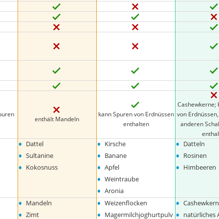
Cashewkerne; 
puren
kann Spuren von Erdnüssen
von Erdnüssen
enthält Mandeln
enthalten
anderen Scha
entha
•
•
•
Dattel
Kirsche
Datteln
•
•
•
Sultanine
Banane
Rosinen
•
•
•
Kokosnuss
Apfel
Himbeeren
•
Weintraube
•
Aronia
•
•
•
Mandeln
Weizenflocken
Cashewker
•
•
•
Zimt
Magermilchjoghurtpulv
natürliches