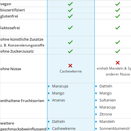
vegan
biozertifiziert
glutenfrei
laktosefrei
ohne künstliche Zusätze
z. B. Konservierungsstoffe
ohne Zuckerzusatz
enthält Mandeln & S
ohne Nüsse
Cashewkerne
anderer Nüsse
•
•
Maracuja
Datteln
•
•
Mango
Mango
•
•
Ananas
Sultanien
enthaltene Fruchtsorten
•
Maracuja
•
Zitrone
•
•
Datteln
Mandeln
weitere
•
•
Cashewkerne
Sonnenblumenöl
geschmacksbeeinflussend