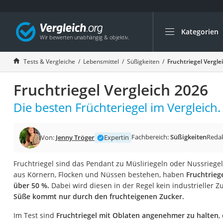
Kategorien
Die beliebtesten V
Lebensmittel
Tests & Vergleiche
Lebensmittel
Süßigkeiten
Fruchtriegel Vergle
Schwarzkümmelöl
Fruchtriegel Vergleich 2026
Knäckebrot
Schwarzkümmelöl-
Die besten Früchteriegel im Vergleich.
Manukahonig
Eiklar
Fachbereich:
Süßigkeiten
Reda
Von:
Jenny Tröger
Expertin
Astronautenkost
Fruchtriegel sind das Pendant zu Müsliriegeln oder Nussrieg
Balsamico-Essig
aus Körnern, Flocken und Nüssen bestehen, haben
Fruchtrieg
Schwarzkümmelöl 
über 50 %.
Dabei wird diesen in der Regel kein industrieller Z
Süße kommt nur durch den fruchteigenen Zucker.
Sardinen
Honig
Im Test sind
Fruchtriegel mit Oblaten angenehmer zu halten
,