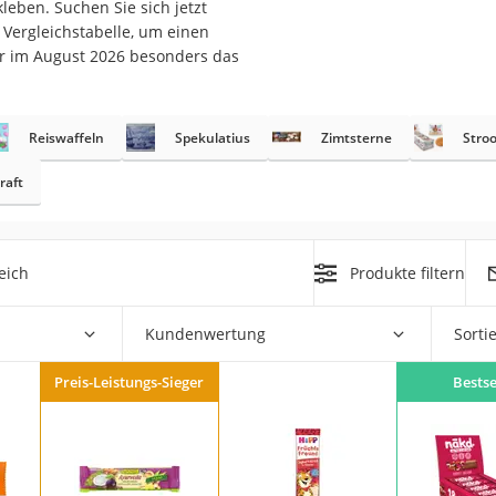
leben. Suchen Sie sich jetzt
 Vergleichstabelle, um einen
er im August 2026 besonders das
rakt
Reiswaffeln
Spekulatius
Zimtsterne
Stro
raft
eich
Produkte filtern
zusatz
Kundenwertung
Sorti
Preis-Leistungs-Sieger
Bestse