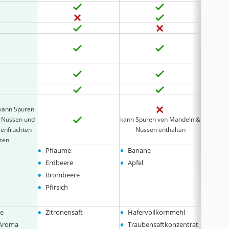
kann 
kann Spuren
, Nüssen und
kann Spuren von Mandeln &
kann Spu
lenfrüchten
Nüssen enthalten
& Schale
lten
•
•
•
Pflaume
Banane
Banan
•
•
•
Erdbeere
Apfel
Apfel
•
•
Brombeere
Traub
•
Pfirsich
•
•
•
ne
Zitronensaft
Hafervollkornmehl
Weize
•
•
 Aroma
Traubensaftkonzentrat
Maiscr