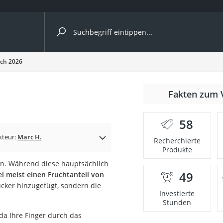
ergleiche nach Kategorie
ich 2026
Fakten zum 
Kapseln
58
kteur:
Marc H.
Recherchierte
Produkte
eln. Während diese hauptsächlich
49
el meist einen Fruchtanteil von
bio
ucker hinzugefügt, sondern die
Investierte
Stunden
 da Ihre Finger durch das