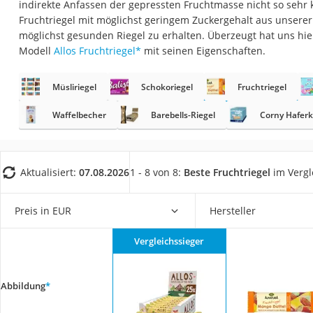
indirekte Anfassen der gepressten Fruchtmasse nicht so sehr k
Gemüsebrühe
Fruchtriegel mit möglichst geringem Zuckergehalt aus unserer
Eiskaffee-Pulver
möglichst gesunden Riegel zu erhalten. Überzeugt hat uns hi
Modell
Allos Fruchtriegel
*
mit seinen Eigenschaften.
Irischer Whiskey
Grapefruitkernext
Müsliriegel
Schokoriegel
Fruchtriegel
Matcha-Set
Waffelbecher
Barebells-Riegel
Corny Haferk
Sojasauce
MCT-Öl
Trüffelöl
Aktualisiert:
07.08.2026
1 - 8 von 8:
Beste Fruchtriegel
im Vergl
Erythrit
Preis in EUR
Hersteller
Müsli ohne Zucker
Service
Vergleichssieger
Abbildung
*