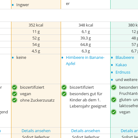
•
er
Ingwer
352 kcal
348 kcal
380 k
11 g
6,1 g
12 
52 g
39,3 g
48 
54 g
64,8 g
57 
4,5 g
6,3 g
6,7 
•
•
•
keine
Himbeere in Banane-
Blaubeere
•
Apfel
Kakao
•
Erdnuss
•
und weitere
r
biozertifiziert
biozertifiziert
besonder
Fruchtante
vegan
besonders gut für
gluten- u
Kinder ab dem 1.
ohne Zuckerzusatz
laktosefre
Lebensjahr geeignet
gend
vegan
n
Details ansehen
Details ansehen
Details 
r
Sofort lieferbar
Sofort lieferbar
Sofort li