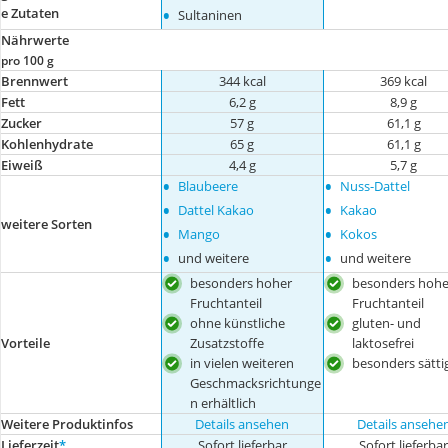
•
e Zutaten
Sultaninen
Nährwerte
pro 100 g
Brennwert
344 kcal
369 kcal
Fett
6,2 g
8,9 g
Zucker
57 g
61,1 g
Kohlenhydrate
65 g
61,1 g
Eiweiß
4,4 g
5,7 g
•
•
Blaubeere
Nuss-Dattel
•
•
Dattel Kakao
Kakao
weitere Sorten
•
•
Mango
Kokos
•
•
und weitere
und weitere
besonders hoher
besonders hohe
Fruchtanteil
Fruchtanteil
ohne künstliche
gluten- und
Vorteile
Zusatzstoffe
laktosefrei
in vielen weiteren
besonders sätti
Geschmacksrichtunge
n erhältlich
Weitere Produktinfos
Details ansehen
Details ansehe
Lieferzeit
*
Sofort lieferbar
Sofort lieferba