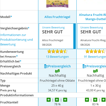
Alnatura Frucht-R
Modell
*
Allos Fruchtriegel
Mango-Dattel
Unsere Bewertung
Unsere Bewertung
Vergleichsergebnis
*
SEHR GUT
SEHR GUT
Informationen zur
Produktsortierung und
Allos Fruchtriegel
Alnatura 
Bewertung
08/2026
08/2026
Kundenwertung
*
bei Amazon
13 Bewertungen
91 Bewertunge
Erhältlich bei
*
Preis­vergleich
Preis­verglei
Preis­vergleich
Nachhaltiges Produkt
Nachhaltig
Nachhaltig
Typ
Fruchtriegel ohne Oblate
Fruchtriegel ohne O
Menge
25 x 40 g
1 x 30 g
Preis pro kg
34,57 € pro kg
43,00 € pro kg
Produktinformationen
Fruchtanteil
78 %
83 %