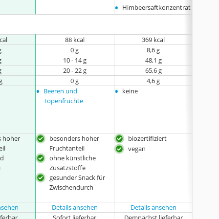
•
•
Himbeersaftkonzentrat
Weize
cal
88 kcal
369 kcal
g
0 g
8,6 g
g
10 - 14 g
48,1 g
g
20 - 22 g
65,6 g
g
0 g
4,6 g
•
•
•
Beeren und
keine
Rote 
•
Topenfrüchte
Birne-
s hoher
besonders hoher
biozertifiziert
bes
il
Fruchtanteil
Fruc
vegan
nd
ohne künstliche
20e
i
Zusatzstoffe
ohn
gesunder Snack für
ohn
Zwischendurch
Zus
ansehen
Details ansehen
Details ansehen
Det
eferbar
Sofort lieferbar
Demnächst lieferbar
Sof