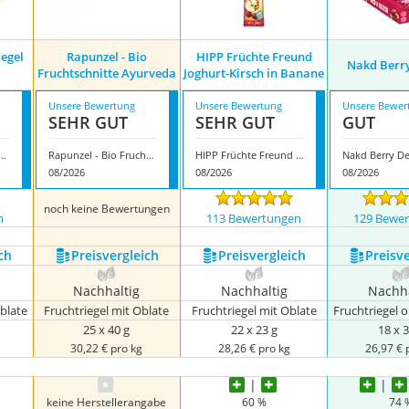
iegel
Rapunzel - Bio
HIPP Früchte Freund
Nakd Berry
Fruchtschnitte Ayurveda
Joghurt-Kirsch in Banane
Unsere Bewertung
Unsere Bewertung
Unsere Bewer
SEHR GUT
SEHR GUT
GUT
Frucht-Riegel Mango-Dattel
Rapunzel - Bio Fruchtschnitte Ayurveda
HIPP Früchte Freund Joghurt-Kirsch in Banane
Nakd Berry De
08/2026
08/2026
08/2026
noch keine Bewertungen
n
113 Bewertungen
129 Bewe
ch
Preis­vergleich
Preis­vergleich
Preis­v
Nachhaltig
Nachhaltig
Nachha
blate
Fruchtriegel mit Oblate
Fruchtriegel mit Oblate
Fruchtriegel 
25 x 40 g
22 x 23 g
18 x 3
30,22 € pro kg
28,26 € pro kg
26,97 € 
keine Herstellerangabe
60 %
74 