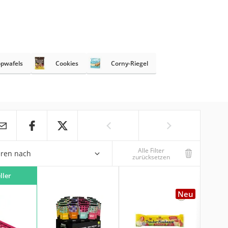
opwafels
Cookies
Corny-Riegel
Alle Filter
eren nach
zurücksetzen
ller
Neu