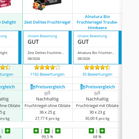
Alnatura Bio
Bebivit
 Delight
Zest Delites Fruchtriegel
Früchteriegel Traube-
Ap
Himbeere
tung
Unsere Bewertung
Unsere Bewertung
Unsere
GUT
GUT
GUT
light
Zest Delites Fruchtriegel
Alnatura Bio Früchteriegel Traube-Himbeere
08/2026
08/2026
08/202
rtungen
1192 Bewertungen
35 Bewertungen
34 
ergleich
Preis­vergleich
Preis­vergleich
P
ltig
Nachhaltig
Nachhaltig
N
ohne Oblate
Fruchtriegel ohne Oblate
Fruchtriegel mit Oblate
Frucht
5 g
36 x 25 g
30 x 23 g
pro kg
27,77 € pro kg
30,00 € pro kg
18
%
99,5 %
68 %