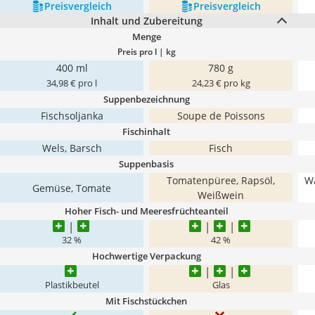
Preis­vergleich
Preis­vergleich
Inhalt und Zubereitung
Menge
Preis pro l | kg
400 ml
780 g
34,98 € pro l
24,23 € pro kg
Suppenbezeichnung
Fischsoljanka
Soupe de Poissons
Fischinhalt
Wels, Barsch
Fisch
Suppenbasis
Tomatenpüree, Rapsöl,
Wa
Gemüse, Tomate
Weißwein
Hoher Fisch- und Meeresfrüchteanteil
32 %
42 %
Hochwertige Verpackung
Plastikbeutel
Glas
Mit Fischstückchen