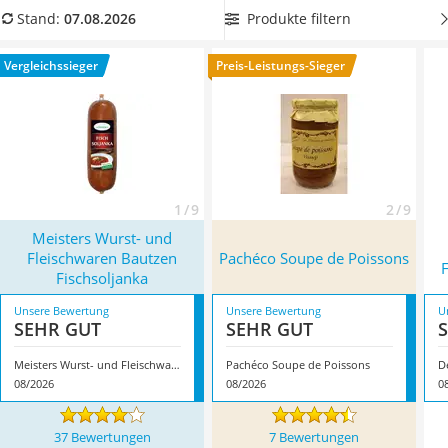
MCT-Öl
Eiweißlieferanten profitieren können.
Wählen Sie jetzt aus
Produkte filtern
Stand:
07.08.2026
Trüffelöl
unserer Vergleichstabelle eine
Fischsuppe mit
Erythrit
Fischstückchen
, damit Sie beim Verzehren den besonderen
Vergleichssieger
Preis-Leistungs-Sieger
Müsli ohne Zuckerzusatz
Fischgeschmack erhalten. Überzeugt hat uns hier im August
Service
2026 besonders das Modell
Meisters Wurst- und
Fleischwaren Bautzen Fischsoljanka
*
mit seinen
Eigenschaften.
1 / 9
2 / 9
Meisters Wurst- und
Fleischwaren Bautzen
Pachéco Soupe de Poissons
Fischsoljanka
Unsere Bewertung
Unsere Bewertung
U
SEHR GUT
SEHR GUT
Meisters Wurst- und Fleischwaren Bautzen Fischsoljanka
Pachéco Soupe de Poissons
08/2026
08/2026
0
37 Bewertungen
7 Bewertungen