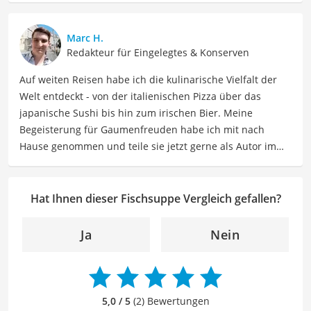
dazu, dass Jenny seit 2023 voll und ganz in Spanien
genießt. Jenny ist schon allein um die Welt gereist. Heute
Marc H.
findet sie Ausgleich bei Yoga und Tanzen, auch als
Redakteur für Eingelegtes & Konserven
Lehrerin, und interessiert sich viel für Südamerika und
Auf weiten Reisen habe ich die kulinarische Vielfalt der
Schamanismus.
Welt entdeckt - von der italienischen Pizza über das
Der Fischsuppe-Vergleich ist aus unserer Sicht besonders
japanische Sushi bis hin zum irischen Bier. Meine
empfehlenswert für
Fischliebhaber
.
Begeisterung für Gaumenfreuden habe ich mit nach
Hause genommen und teile sie jetzt gerne als Autor im
Bereich Lebensmittel. Meine Texte umfassen informative
Artikel über Lebensmittelherstellung, Ernährungstipps,
Rezepte und die Vielfalt der kulinarischen Welt. Mein Ziel
Hat Ihnen dieser Fischsuppe Vergleich gefallen?
ist es, Leser zu inspirieren, sich bewusst mit ihrer
Ernährung auseinanderzusetzen, neue
Ja
Nein
Geschmackserlebnisse zu entdecken und sowohl eine
gesunde als auch genussvolle Beziehung zu
Lebensmitteln zu entwickeln. Durch meine Texte möchte
ich Leser dazu anregen, Essen nicht nur als eine
5,0 / 5
(2) Bewertungen