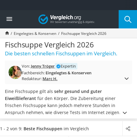
Die beliebtesten Vergleiche nach Kategorie
Vergleich
Lebensmittel
Schwarzkümmelöl
Eingelegtes & Konserven
Fischsuppe Vergleich 2026
Knäckebrot
Schwarzkümmelöl-Kapseln
Fischsuppe Vergleich 2026
Manukahonig
Die besten schnellen Fischsuppen im Vergleich.
Eiklar
Astronautenkost
Von:
Jenny Tröger
Expertin
Balsamico-Essig
Fachbereich:
Eingelegtes & Konserven
Schwarzkümmelöl bio
Redakteur:
Marc H.
Sardinen
Honig
Eine Fischsuppe gilt als
sehr gesund und guter
Gemüsebrühe
Eiweißlieferant
für den Körper. Die Zubereitung einer
Eiskaffee-Pulver
frischen Fischsuppe kann jedoch mehrere Stunden in
Irischer Whiskey
Anspruch nehmen, wie diverse Tests im Internet zeigen.
Grapefruitkernextrakt
Eingekocht als
Fertigsuppen
müssen die Produkte nur kurz
Matcha-Set
erhitzt werden und schon sind sie servierfertig, wodurch Sie
1 - 2 von 9:
Beste Fischsuppen
im Vergleich
Sojasauce
auch bei einem stressigen Alltag von dem hochwertigen