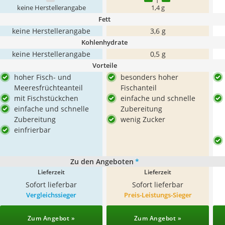
keine Herstellerangabe
1,4 g
Fett
keine Herstellerangabe
3,6 g
Kohlenhydrate
keine Herstellerangabe
0,5 g
Vorteile
hoher Fisch- und
besonders hoher
Meeresfrüchteanteil
Fischanteil
mit Fischstückchen
einfache und schnelle
einfache und schnelle
Zubereitung
Zubereitung
wenig Zucker
einfrierbar
Zu den Angeboten
*
Lieferzeit
Lieferzeit
Sofort lieferbar
Sofort lieferbar
Vergleichssieger
Preis-Leistungs-Sieger
Zum Angebot »
Zum Angebot »