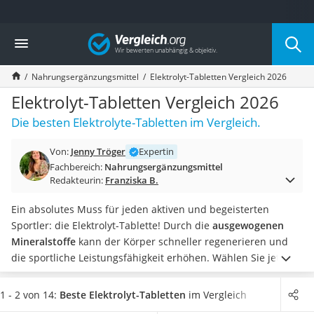
Die beliebtesten Vergleiche nach Kategorie
Vergleich
Drogerie
Inhalator
Nahrungsergänzungsmittel
Elektrolyt-Tabletten Vergleich 2026
Haarschneider
Rollator
Elektrolyt-Tabletten Vergleich 2026
Braun Rasierer
Die besten Elektrolyte-Tabletten im Vergleich.
Katzenklappe (Chip)
Rasierer
Von:
Jenny Tröger
Expertin
Masturbator
Fachbereich:
Nahrungsergänzungsmittel
Massagepistole
Redakteurin:
Franziska B.
Epilierer
Reisehaartrockner
Ein absolutes Muss für jeden aktiven und begeisterten
Eiweißpulver
Sportler: die Elektrolyt-Tablette! Durch die
ausgewogenen
Magnesiumpräparat
Mineralstoffe
kann der Körper schneller regenerieren und
Katzenklappe
die sportliche Leistungsfähigkeit erhöhen.
Wählen Sie jetzt
Nackenmassagegerät
aus unserer Tabelle Ihre perfekten Elektrolyt-Tabletten in
Zeckenschutz Katze
Form von Brausetabletten oder Kapseln aus und machen Sie
1 - 2 von 14:
Beste Elektrolyt-Tabletten
im Vergleich
leichter Haartrockner
den Test beim Sport! Finden Sie Tabletten mit vielen anderen