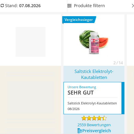
Philips-Sonicare-Zahnbürste
wichtigen Inhaltsstoffen wie
Vitaminen oder Kupfer
.
Produkte filtern
Stand:
07.08.2026
Schildkrötenhaus
Überzeugt hat uns hier im August 2026 besonders das
Mineralfutter Pferd
Modell
Saltstick Elektrolyt-Kautabletten
*
mit seinen
Vergleichssieger
Massagegerät
Eigenschaften.
Service
2 / 14
Saltstick Elektrolyt-
Kautabletten
Unsere Bewertung
SEHR GUT
Saltstick Elektrolyt-Kautabletten
08/2026
2559 Bewertungen
Preis­vergleich