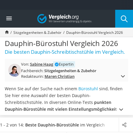
Die beliebtesten Vergleiche nach Kategorie
Vergleich
Wohnen
Matratzen-Topper
Sitzgelegenheiten & Zubehör
Dauphin-Bürostuhl Vergleich 2026
Matratzen
Konferenzlautsprecher
Dauphin-Bürostuhl Vergleich 2026
Tageslichtlampe
Die besten Dauphin-Schreibtischstühle im Vergleich.
Badlüfter
Ergonomischer Bürostuhl
Von:
Sabine Haag
Expertin
Bürohocker
Fachbereich:
Sitzgelegenheiten & Zubehör
Außenleuchte mit Kamera
Redakteurin:
Maren Christian
Ozongeneratoren
Akku-Tischlampe
Wenn Sie auf der Suche nach einem
Bürostuhl
sind, finden
Konferenzmikrofon
Sie hier eine Auswahl der besten Dauphin-
Klappmatratze
Schreibtischstühle. In diversen Online-Tests
punkten
Duschkopf mit Kalkfilter
Dauphin-Bürostühle mit vielen Einstellungsmöglichkeiten
,
Aktenvernichter Sicherheitsstufe 4
um den Stuhl optimal auf Ihre Bedürfnisse anpassen zu
Bettgitter
können. Achten Sie zudem auf atmungsaktive Materialien,
1 - 2 von 14:
Beste Dauphin-Bürostühle
im Vergleich
Spannbettlaken
wenn Sie täglich lange Zeit im Sitzen verbringen oder zum