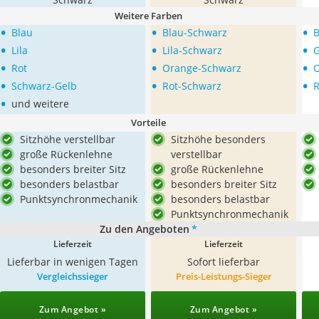
Weitere Farben
•
•
•
Blau
Blau-Schwarz
B
•
•
•
Lila
Lila-Schwarz
•
•
•
Rot
Orange-Schwarz
•
•
•
Schwarz-Gelb
Rot-Schwarz
R
•
und weitere
Vorteile
Sitzhöhe verstellbar
Sitzhöhe besonders
große Rückenlehne
verstellbar
besonders breiter Sitz
große Rückenlehne
besonders belastbar
besonders breiter Sitz
Punktsynchronmechanik
besonders belastbar
Punktsynchronmechanik
Zu den Angeboten
*
Lieferzeit
Lieferzeit
Lieferbar in wenigen Tagen
Sofort lieferbar
Vergleichssieger
Preis-Leistungs-Sieger
Zum Angebot »
Zum Angebot »