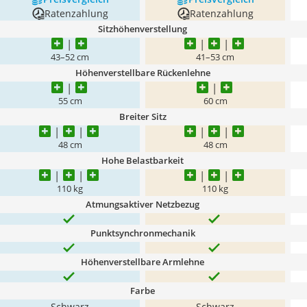
Ratenzahlung
Ratenzahlung
Sitzhöhenverstellung
43–52 cm
41–53 cm
Höhenverstellbare Rückenlehne
55 cm
60 cm
Breiter Sitz
48 cm
48 cm
Hohe Belastbarkeit
110 kg
110 kg
Atmungsaktiver Netzbezug
Punktsynchronmechanik
Höhenverstellbare Armlehne
Farbe
Schwarz
Schwarz