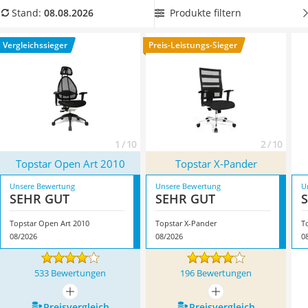
Topper 100 x 200
Netzbezug
aus, um auch nach mehreren Stunden keinen
Produkte filtern
Stand:
08.08.2026
Duschpaneel
nassen Rücken zu bekommen. Überzeugt hat uns hier im
Höhenverstellbarer Schreibtisch
August 2026 besonders das Modell
Topstar Open Art 2010
*
Vergleichssieger
Preis-Leistungs-Sieger
Matratze 90 x 200 cm
mit seinen Eigenschaften.
Service
1 / 10
2 / 10
Topstar Open Art 2010
Topstar X-Pander
Unsere Bewertung
Unsere Bewertung
U
SEHR GUT
SEHR GUT
Topstar Open Art 2010
Topstar X-Pander
T
08/2026
08/2026
0
533 Bewertungen
196 Bewertungen
mehr anzeigen
mehr anzeigen
Preis­vergleich
Preis­vergleich