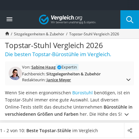
Die beliebtesten Vergleiche nach Kategorie
Vergleich
Wohnen
Matratzen-Topper
Sitzgelegenheiten & Zubehör
Topstar-Stuhl Vergleich 2026
Matratzen
Konferenzlautsprecher
Topstar-Stuhl Vergleich 2026
Tageslichtlampe
Die besten Topstar-Bürostühle im Vergleich.
Badlüfter
Ergonomischer Bürostuhl
Von:
Sabine Haag
Expertin
Bürohocker
Fachbereich:
Sitzgelegenheiten & Zubehör
Außenleuchte mit Kamera
Redakteurin:
Janice Meyer
Ozongeneratoren
Akku-Tischlampe
Wenn Sie einen ergonomischen
Bürostuhl
benötigen, ist ein
Konferenzmikrofon
Topstar-Stuhl immer eine gute Auswahl. Laut diversen
Klappmatratze
Online-Tests stellt das deutsche Unternehmen
Bürostühle in
Duschkopf mit Kalkfilter
verschiedenen Größen und Farben
her. Die Höhe des Stuhls
Aktenvernichter Sicherheitsstufe 4
lässt sich dabei immer innerhalb eines bestimmten
Bettgitter
Spielraums beliebig anpassen.
Wählen Sie jetzt aus unserer
1 - 2 von 10:
Beste Topstar-Stühle
im Vergleich
Spannbettlaken
Produkttabelle einen
Topstar-Stuhl mit atmungsaktivem