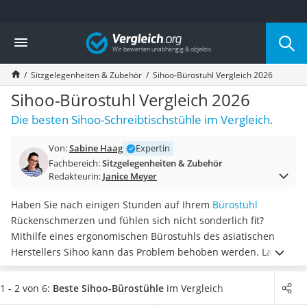
Die beliebtesten Vergleiche nach Kategorie
Vergleich
Wohnen
Matratzen-Topper
Sitzgelegenheiten & Zubehör
Sihoo-Bürostuhl Vergleich 2026
Matratzen
Konferenzlautsprecher
Sihoo-Bürostuhl Vergleich 2026
Tageslichtlampe
Die besten Sihoo-Schreibtischstühle im Vergleich.
Badlüfter
Ergonomischer Bürostuhl
Von:
Sabine Haag
Expertin
Bürohocker
Fachbereich:
Sitzgelegenheiten & Zubehör
Außenleuchte mit Kamera
Redakteurin:
Janice Meyer
Ozongeneratoren
Akku-Tischlampe
Haben Sie nach einigen Stunden auf Ihrem
Bürostuhl
Konferenzmikrofon
Rückenschmerzen und fühlen sich nicht sonderlich fit?
Klappmatratze
Mithilfe eines ergonomischen Bürostuhls des asiatischen
Duschkopf mit Kalkfilter
Herstellers Sihoo kann das Problem behoben werden. Laut
Aktenvernichter Sicherheitsstufe 4
diversen Online-Tests wirken sich die
Lordosenstütze und
Bettgitter
die Kopfstütze
sehr gut auf den Körper aus. Ein Sihoo-
1 - 2 von 6:
Beste Sihoo-Bürostühle
im Vergleich
Spannbettlaken
Bürostuhl ist besonders für Leute geeignet, die lange am