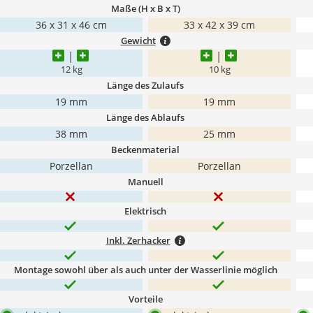
Maße (H x B x T)
36 x 31 x 46 cm
‎33 x 42 x 39 cm
Gewicht
12 kg
10 kg
Länge des Zulaufs
19 mm
19 mm
Länge des Ablaufs
38 mm
25 mm
Beckenmaterial
Porzellan
Porzellan
Manuell
Elektrisch
Inkl. Zerhacker
Montage sowohl über als auch unter der Wasserlinie möglich
Vorteile