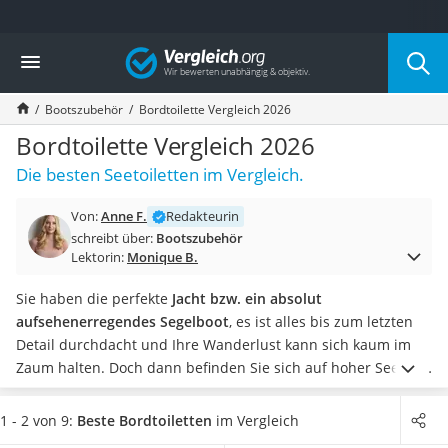
Die beliebtesten Vergleiche nach Kategorie
Vergleich
Auto & Motor
Fahrradträger-Anhängerkupplung (4 Fahrräder)
Bootszubehör
Bordtoilette Vergleich 2026
Fahrradträger
Fahrradträger (Anhängerkupplung)
Bordtoilette Vergleich 2026
Fahrradträger 3 Fahrräder
Die besten Seetoiletten im Vergleich.
Benzinkanister (20 l)
Dashcam
Von:
Anne F.
Redakteurin
Fahrradträger E-Bike
schreibt über:
Bootszubehör
Benzinkanister
Lektorin:
Monique B.
Marderschreck
Wagenheber 3t
Sie haben die perfekte
Jacht bzw. ein absolut
AGM-Batterie Wohnmobil
aufsehenerregendes Segelboot
, es ist alles bis zum letzten
Thule-Fahrradträger
Detail durchdacht und Ihre Wanderlust kann sich kaum im
FM-Transmitter
Zaum halten. Doch dann befinden Sie sich auf hoher See und
Sommerreifen 205/55 R16
plötzlich müssen Sie mal auf die 17 gehen
– die Frage ist nur,
Autobatterie-Ladegerät
wo? Genau für solche Situationen wurden
sogenannte
1 - 2 von 9:
Beste Bordtoiletten
im Vergleich
Starthilfe mit Kompressor
Bordtoiletten entwickelt
.
Online-Tests zufolge sind moderne