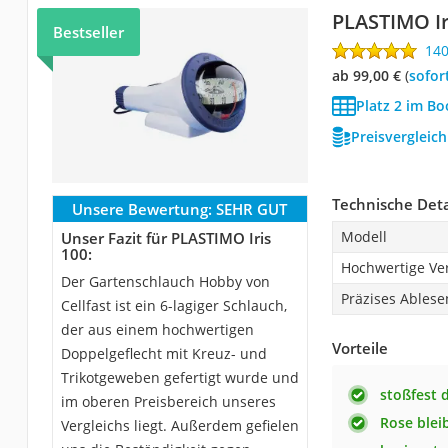
PLASTIMO Ir
Bestseller
14
ab 99,00 €
(
Sofor
Platz 2 im B
Preisvergleic
Technische Deta
Unsere Bewertung:
SEHR GUT
Modell
Unser Fazit für PLASTIMO Iris
100:
Hochwertige Ve
Der Gartenschlauch Hobby von
Präzises Ablese
Cellfast ist ein 6-lagiger Schlauch,
der aus einem hochwertigen
Vorteile
Doppelgeflecht mit Kreuz- und
Trikotgeweben gefertigt wurde und
stoßfest 
im oberen Preisbereich unseres
Rose blei
Vergleichs liegt. Außerdem gefielen