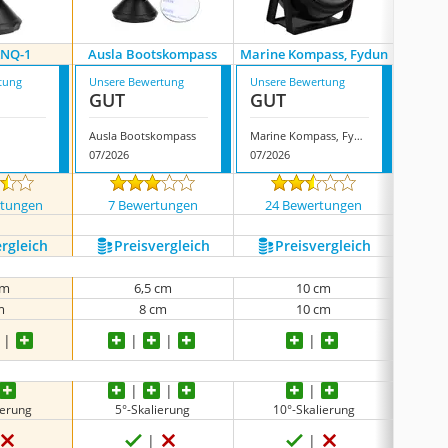
ZNQ-1
Ausla Bootskompass
Marine Kompass, Fydun
Vgeby
tung
Unsere Bewertung
Unsere Bewertung
Unsere
GUT
GUT
GUT
Ausla Bootskompass
Marine Kompass, Fydun
Vgeby
07/2026
07/2026
08/202
rtungen
7 Bewertungen
24 Bewertungen
165
ergleich
Preis­vergleich
Preis­vergleich
P
cm
6,5 cm
10 cm
m
8 cm
10 cm
ierung
5°-Skalierung
10°-Skalierung
5