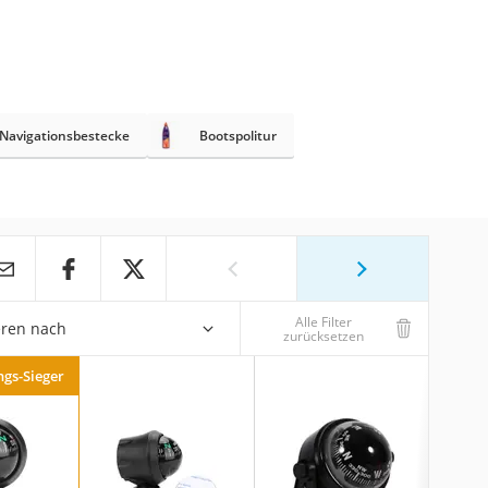
Navigationsbestecke
Bootspolitur
Alle Filter
eren nach
zurücksetzen
ngs-Sieger