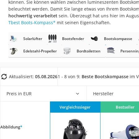
können. Sie können wählen zwischen lumineszenten Bootskom
AGM-Batterie Woh
beleuchtet werden. Damit Sie lange etwas von Ihrem Bootskom
Thule-Fahrradträg
hochwertig verarbeitet
sein. Überzeugt hat uns hier im Augu
Tbest Boots-Kompass
*
mit seinen Eigenschaften.
FM-Transmitter
Sommerreifen 205
Solarlüfter
Bootsfender
Bootskompasse
Autobatterie-Lade
Edelstahl-Propeller
Bordtoiletten
Persennin
Starthilfe mit Kom
Alkoholtester
Felgenbaum
Aktualisiert:
05.08.2026
1 - 8 von 9:
Beste Bootskompasse
im V
Diesel-Additiv
Preis in EUR
Hersteller
Wagenheber
Service
Vergleichssieger
Bestseller
Abbildung
*