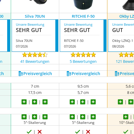
00
Silva 70UN
RITCHIE F-50
Okby L
Unsere Bewertung
Unsere Bewertung
Unsere Bewer
SEHR GUT
SEHR GUT
GUT
Silva 70UN
RITCHIE F-50
Okby LZNQ-1
07/2026
07/2026
08/2026
en
41 Bewertungen
5 Bewertungen
121 Bewe
ch
Preis­vergleich
Preis­vergleich
Preis­v
7 cm
9,5 cm
5,6 
17,5 cm
5,7 cm
8 c
5°-Skalierung
5°-Skalierung
10°-Skal