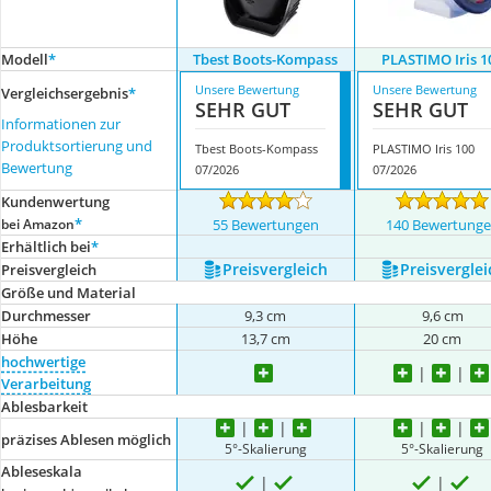
Modell
*
Tbest Boots-Kompass
PLASTIMO Iris 1
Unsere Bewertung
Unsere Bewertung
Vergleichsergebnis
*
SEHR GUT
SEHR GUT
Informationen zur
Produktsortierung und
Tbest Boots-Kompass
PLASTIMO Iris 100
Bewertung
07/2026
07/2026
Kundenwertung
*
bei Amazon
55 Bewertungen
140 Bewertung
Erhältlich bei
*
Preis­vergleich
Preis­verglei
Preis­vergleich
Größe und Material
Durchmesser
9,3 cm
9,6 cm
Höhe
13,7 cm
20 cm
hochwertige
Verarbeitung
Ablesbarkeit
präzises Ablesen möglich
5°-Skalierung
5°-Skalierung
Ableseskala