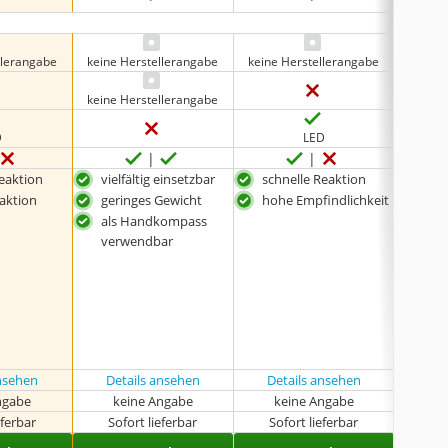
llerangabe
keine Herstellerangabe
keine Herstellerangabe
keine Herstellerangabe
D
LED
Reaktion
vielfältig einsetzbar
schnelle Reaktion
mit 
vert
eaktion
geringes Gewicht
hohe Empfindlichkeit
als
als Handkompass
ver
verwendbar
sch
ansehen
Details ansehen
Details ansehen
Det
ngabe
keine Angabe
keine Angabe
k
eferbar
Sofort lieferbar
Sofort lieferbar
Sof