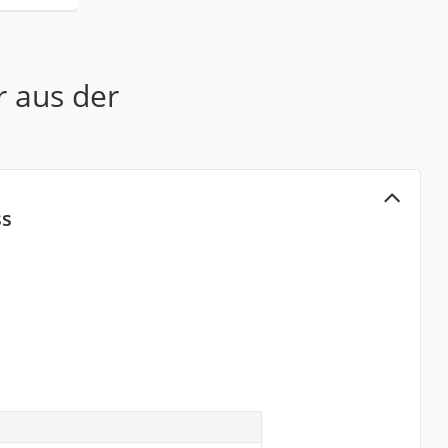
r aus der
ss
s