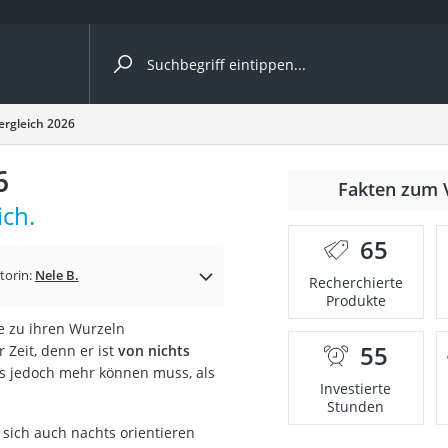
ergleiche nach Kategorie
rgleich 2026
ängerkupplung (4 Fahrräder)
6
Fakten zum 
nhängerkupplung)
ich.
ahrräder
65
l)
torin:
Nele B.
Recherchierte
Produkte
e zu ihren Wurzeln
ke
55
Zeit, denn er ist
von nichts
ss jedoch mehr können muss, als
Investierte
Stunden
e sich auch nachts orientieren