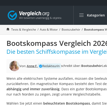
Kategorien
Die beliebtesten V
Auto & Motor
Tests & Vergleiche
Auto & Motor
Bootszubehör
Bootskompass Ve
Fahrradträger-Anh
Bootskompass Vergleich 202
Fahrradträger
Fahrradträger (A
Die besten Schiffskompasse im Vergle
Fahrradträger 3 F
Benzinkanister (20 
schreibt über:
Bootszubehör
Lek
Von:
Anne F.
Redakteurin
Dashcam
Wenn alle elektrischen Systeme ausfallen, müssen die Seeleut
Fahrradträger E-Bi
zurückkehren. Ein magnetischer Kompass besteht den Test der 
Benzinkanister
abhängig und immer zuverlässig
. Dass ein guter Bootskompa
nur nach Norden zu zeigen, zeigt unsere Vergleichstabelle.
Marderschreck
Wagenheber 3t
Wählen Sie jetzt einen
beleuchteten Bootskompass
, damit Si