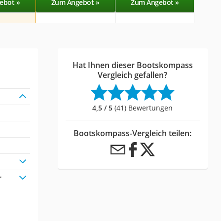
ebot »
Zum Angebot »
Zum Angebot »
Zu
Hat Ihnen dieser Bootskompass
Vergleich gefallen?
4,5 / 5
(41) Bewertungen
Bootskompass-Vergleich teilen:
r