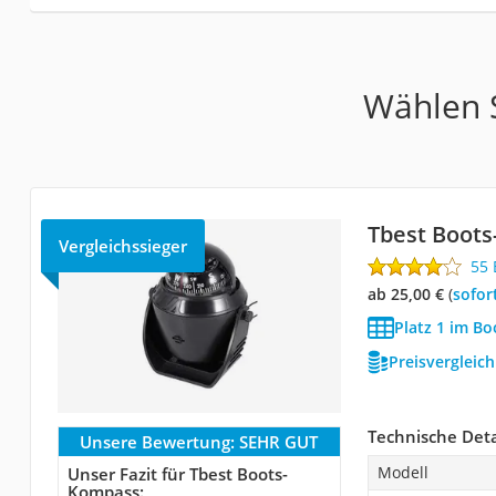
Wählen S
Tbest Boot
Vergleichssieger
55
ab 25,00 €
(
Sofor
Platz 1 im B
Preisvergleic
Technische Deta
Unsere Bewertung:
SEHR GUT
Modell
Unser Fazit für Tbest Boots-
Kompass: