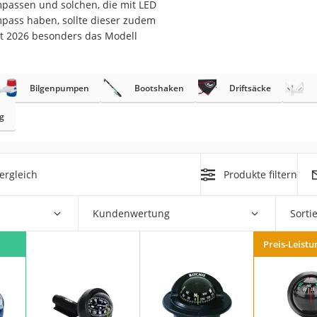
passen und solchen, die mit LED
nmobil
pass haben, sollte dieser zudem
er
st 2026 besonders das Modell
/55 R16
Bilgenpumpen
Bootshaken
Driftsäcke
gerät
g
pressor
ergleich
Produkte filtern
Kundenwertung
Sorti
Preis-Leistu