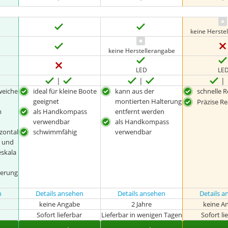
keine Herste
keine Herstellerangabe
LED
LE
weiche
ideal für kleine Boote
kann aus der
schnelle 
geeignet
montierten Halterung
Präzise R
m
als Handkompass
entfernt werden
verwendbar
als Handkompass
zontal
schwimmfähig
verwendbar
r und
eskala
terung
n
n
Details ansehen
Details ansehen
Details 
keine Angabe
2 Jahre
keine A
r
Sofort lieferbar
Lieferbar in wenigen Tagen
Sofort li