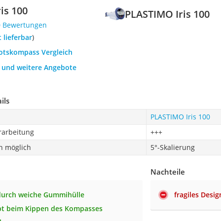
is 100
PLASTIMO Iris 100
0 Bewertungen
t lieferbar
)
ootskompass Vergleich
h und weitere Angebote
ils
PLASTIMO Iris 100
rarbeitung
+++
n möglich
5°-Skalierung
Nachteile
durch weiche Gummihülle
fragiles Desig
bt beim Kippen des Kompasses