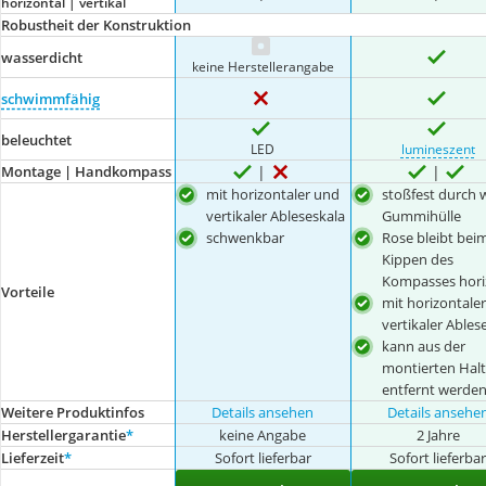
horizontal | vertikal
Robustheit der Konstruktion
wasserdicht
keine Herstellerangabe
schwimmfähig
beleuchtet
LED
lumineszent
Montage | Handkompass
mit horizontaler und
stoßfest durch 
vertikaler Ableseskala
Gummihülle
schwenkbar
Rose bleibt bei
Kippen des
Kompasses hori
Vorteile
mit horizontale
vertikaler Ables
kann aus der
montierten Hal
entfernt werde
Weitere Produktinfos
Details ansehen
Details ansehe
Herstellergarantie
*
keine Angabe
2 Jahre
Lieferzeit
*
Sofort lieferbar
Sofort lieferba