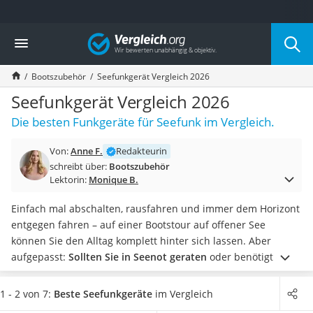
Die beliebtesten Vergleiche nach Kategorie
Vergleich
Auto & Motor
Fahrradträger-Anhängerkupplung (4 Fahrräder)
Bootszubehör
Seefunkgerät Vergleich 2026
Fahrradträger
Fahrradträger (Anhängerkupplung)
Seefunkgerät Vergleich 2026
Fahrradträger 3 Fahrräder
Die besten Funkgeräte für Seefunk im Vergleich.
Benzinkanister (20 l)
Dashcam
Von:
Anne F.
Redakteurin
Fahrradträger E-Bike
schreibt über:
Bootszubehör
Benzinkanister
Lektorin:
Monique B.
Marderschreck
Wagenheber 3t
Einfach mal abschalten, rausfahren und immer dem Horizont
AGM-Batterie Wohnmobil
entgegen fahren – auf einer Bootstour auf offener See
Thule-Fahrradträger
können Sie den Alltag komplett hinter sich lassen. Aber
FM-Transmitter
aufgepasst:
Sollten Sie in Seenot geraten
oder benötigt einer
Sommerreifen 205/55 R16
Ihrer Passagiere einen Arzt,
sollten Sie immer das richtige
Autobatterie-Ladegerät
Seefunkgerät an Bord haben
. So sind Sie auch fernab der
1 - 2 von 7:
Beste Seefunkgeräte
im Vergleich
Starthilfe mit Kompressor
Zivilisation nicht von der Außenwelt abgeschnitten.
Sie