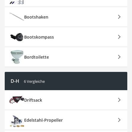
Bootshaken
Bootskompass
Bordtoilette
D-H
6 Vergleiche
Driftsack
Edelstahl-Propeller