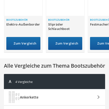
Alkoholtester
Felgenbaum
Diesel-Additiv
Wagenheber
BOOTSZUBEHÖR
BOOTSZUBEHÖR
BOOTSZUBEH
Elektro-Außenborder
Slipräder
Festmacher
Service
Schlauchboot
Zum Vergleich
Zum Vergleich
Zum Ve
Alle Vergleiche zum Thema Bootszubehör
A
4 Vergleiche
Ankerkette