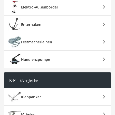
Elektro-Außenborder
Enterhaken
Festmacherleinen
Handlenzpumpe
K-P
6 Vergleiche
Klappanker
M-Anker