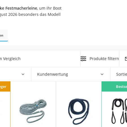
nmobil
ke Festmacherleine
, um ihr Boot
er
gust 2026 besonders das Modell
/55 R16
en
gerät
pressor
m Vergleich
Produkte filtern
Kundenwertung
Sorti
eger
Bestse