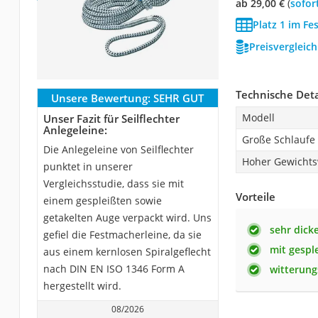
ab 29,00 €
(
Sofor
Platz 1 im Fe
Preisvergleic
Technische Deta
Unsere Bewertung:
SEHR GUT
Modell
Unser Fazit für Seilflechter
Anlegeleine:
Große Schlaufe
Die Anlegeleine von Seilflechter
Hoher Gewichts
punktet in unserer
Vergleichsstudie, dass sie mit
Vorteile
einem gespleißten sowie
getakelten Auge verpackt wird. Uns
sehr dicke
gefiel die Festmacherleine, da sie
mit gespl
aus einem kernlosen Spiralgeflecht
nach DIN EN ISO 1346 Form A
witterung
hergestellt wird.
08/2026