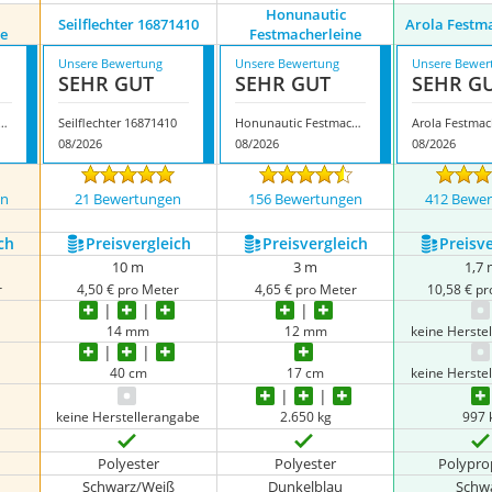
Honunautic
‎Seilflechter ‎16871410
Arola Festm
e
Festmacherleine
Unsere Bewertung
Unsere Bewertung
Unsere Bewer
SEHR GUT
SEHR GUT
SEHR G
utic Festmacherleine
‎Seilflechter ‎16871410
Honunautic Festmacherleine
Arola Festmac
08/2026
08/2026
08/2026
en
21 Bewertungen
156 Bewertungen
412 Bewe
ch
Preis­vergleich
Preis­vergleich
Preis­v
10 m
3 m
1,7
r
4,50 € pro Meter
4,65 € pro Meter
10,58 € p
14 mm
12 mm
keine Herste
40 cm
17 cm
keine Herste
keine Herstellerangabe
2.650 kg
997 
Polyester
Polyester
Polypro
Schwarz/Weiß
Dunkelblau
Schw