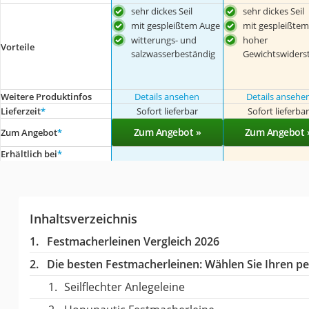
sehr dickes Seil
sehr dickes Seil
mit gespleißtem Auge
mit gespleißte
witterungs- und
hoher
Vorteile
salzwasserbeständig
Gewichtswiders
Weitere Produktinfos
Details ansehen
Details ansehe
Lieferzeit
*
Sofort lieferbar
Sofort lieferba
Zum Angebot »
Zum Angebot 
Zum Angebot
*
Erhältlich bei
*
Inhaltsverzeichnis
Festmacherleinen Vergleich 2026
Die besten Festmacherleinen:
Wählen Sie Ihren per
Seilflechter Anlegeleine