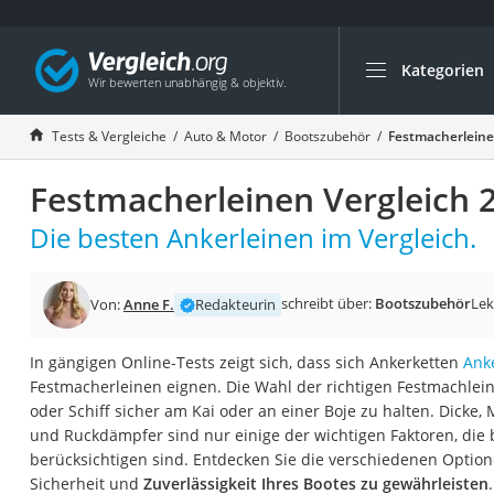
Kategorien
Die beliebtesten V
Auto & Motor
Tests & Vergleiche
Auto & Motor
Bootszubehör
Festmacherleine
Fahrradträger-Anh
Festmacherleinen Vergleich 
Fahrradträger
Fahrradträger (A
Die besten Ankerleinen im Vergleich.
Fahrradträger 3 F
Benzinkanister (20 
schreibt über:
Bootszubehör
Lek
Von:
Anne F.
Redakteurin
Dashcam
In gängigen Online-Tests zeigt sich, dass sich Ankerketten
Ank
Fahrradträger E-Bi
Festmacherleinen eignen. Die Wahl der richtigen Festmachleine
Benzinkanister
oder Schiff sicher am Kai oder an einer Boje zu halten. Dicke, 
und Ruckdämpfer sind nur einige der wichtigen Faktoren, die 
Marderschreck
berücksichtigen sind. Entdecken Sie die verschiedenen Optio
Wagenheber 3t
Sicherheit und
Zuverlässigkeit Ihres Bootes zu gewährleisten
.