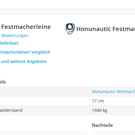
 Festmacherleine
‎Honunautic Festma
6 Bewertungen
 lieferbar
)
stmacherleinen Vergleich
h und weitere Angebote
ils
‎Honunautic Festmach
17 cm
widerstand
1940 kg
Nachteile