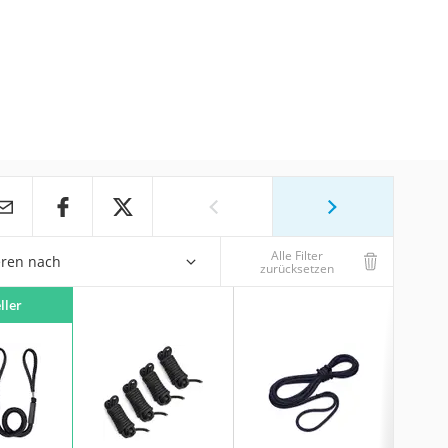
Alle Filter
eren nach
zurücksetzen
ller