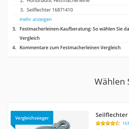
‎Honunautic Festmacherleine
‎Seilflechter ‎16871410
mehr anzeigen
Festmacherleinen-Kaufberatung
: So wählen Sie d
Vergleich
Kommentare zum Festmacherleinen Vergleich
Wählen S
Seilflechte
Vergleichssieger
16