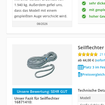
sehr dicke
1.940 kg. Außerdem gefiel uns,
mit gespl
dass das Modell mit einem
gespleißten Auge verschickt wird.
hoher Ge
08/2026
‎Seilflechter
21
ab 44,00 €
(
Sofor
Platz 3 im Fe
Preisvergleic
Technische Deta
Unsere Bewertung:
SEHR GUT
Modell
Unser Fazit für ‎Seilflechter
‎16871410: