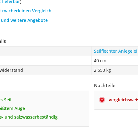
t lieferbar
)
stmacherleinen Vergleich
h und weitere Angebote
ils
Seilflechter Anlegele
40 cm
widerstand
2.550 kg
Nachteile
s Seil
vergleichswei
eißtem Auge
s- und salzwasserbeständig