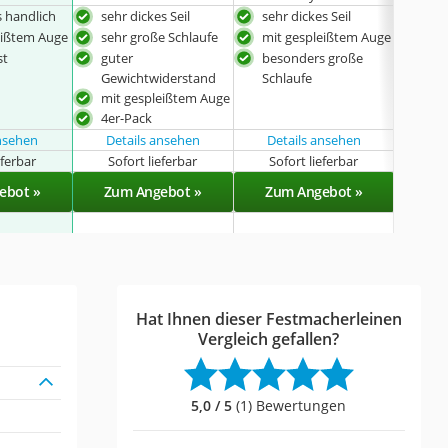
 handlich
sehr dickes Seil
sehr dickes Seil
sehr
eißtem Auge
sehr große Schlaufe
mit gespleißtem Auge
sehr
st
guter
besonders große
sehr
Gewichtwiderstand
Schlaufe
Gew
mit gespleißtem Auge
mit
4er-Pack
ansehen
Details ansehen
Details ansehen
eferbar
Sofort lieferbar
Sofort lieferbar
Sof
ebot »
Zum Angebot »
Zum Angebot »
Zu
Hat Ihnen dieser Festmacherleinen
Vergleich gefallen?
5,0 / 5
(1) Bewertungen