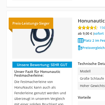
‎Honunautic
Preis-Leistungs-Sieger
15
ab 9,00 €
(
Sofort
Platz 2 im Fe
Preisvergleic
Technische Deta
Unsere Bewertung:
SEHR GUT
Modell
Unser Fazit für ‎Honunautic
Festmacherleine:
Große Schlaufe
Die Festmacherleine von
Hoher Gewichts
HonuNautic kann auch als
Fenderleine genutzt werden und
Vorteile
überzeugt in unserem Vergleich
mit einer soliden Bruchlast von