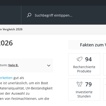
ergleiche nach Kategorie
n Vergleich 2026
ängerkupplung (4 Fahrräder)
2026
Fakten zum 
nhängerkupplung)
ahrräder
94
l)
torin:
Nele B.
Recherchierte
Produkte
erketten
gut als
ke
79
 ist unerlässlich, um ein Boot
Materialqualität, UV-Beständigkeit
Investierte
bei der Auswahl zu
Stunden
nen von Festmachleinen, um die