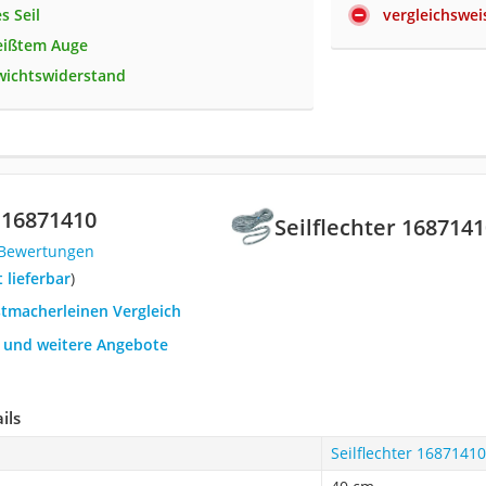
s Seil
vergleichswei
eißtem Auge
wichtswiderstand
 ‎16871410
‎Seilflechter ‎168714
 Bewertungen
t lieferbar
)
stmacherleinen Vergleich
h und weitere Angebote
ils
‎Seilflechter ‎16871410