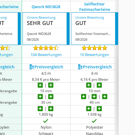
Seilflechter
acherleine
Qwork ‎WD3628
Freetec
Festmacherleine
tung
Unsere Bewertung
Unsere Bewertung
Unsere
UT
SEHR GUT
GUT
GUT
herleine
Qwork ‎WD3628
Seilflechter Festmacherleine
08/2026
08/2026
08/202
rtungen
104 Bewertungen
10 Bewertungen
74 
ergleich
Preis­vergleich
Preis­vergleich
P
 m
4,5 m
6 m
ro Meter
8,54 € pro Meter
4,16 € pro Meter
3,6
llerangabe
10 mm
10 mm
llerangabe
30 cm
40 cm
kg
1.800 kg
1.938 kg
pylen
Nylon
Polyester
arz
Schwarz
Navyblau