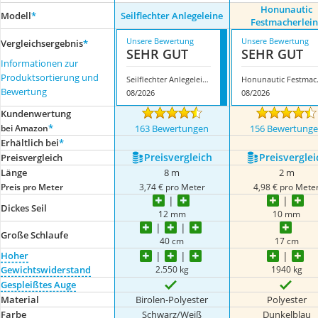
‎Honunautic
Modell
*
Seilflechter Anlegeleine
Festmacherlein
Unsere Bewertung
Unsere Bewertung
Vergleichsergebnis
*
SEHR GUT
SEHR GUT
Informationen zur
Produktsortierung und
Seilflechter Anlegeleine
‎Honuna
Bewertung
08/2026
08/2026
Kundenwertung
*
bei Amazon
163 Bewertungen
156 Bewertung
Erhältlich bei
*
Preis­vergleich
Preis­verglei
Preis­vergleich
Länge
8 m
2 m
Preis pro Meter
3,74 € pro Meter
4,98 € pro Mete
Dickes Seil
12 mm
10 mm
Große Schlaufe
40 cm
17 cm
Hoher
2.550 kg
1940 kg
Gewichtswiderstand
Gespleißtes Auge
Material
Birolen-Polyester
Polyester
Farbe
Schwarz/Weiß
Dunkelblau