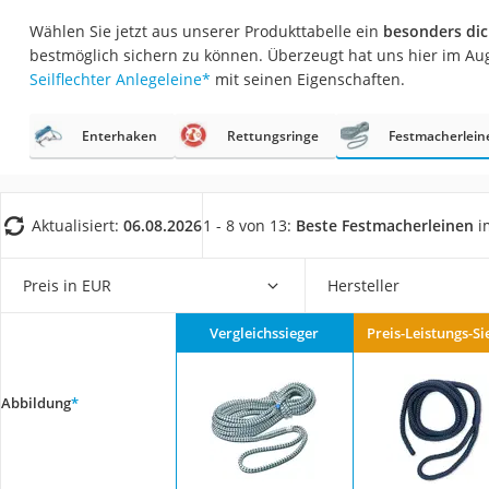
AGM-Batterie Woh
Wählen Sie jetzt aus unserer Produkttabelle ein
besonders dic
Thule-Fahrradträg
bestmöglich sichern zu können. Überzeugt hat uns hier im Au
Seilflechter Anlegeleine
*
mit seinen Eigenschaften.
FM-Transmitter
Sommerreifen 205
Enterhaken
Rettungsringe
Festmacherlein
Autobatterie-Lade
Starthilfe mit Kom
Alkoholtester
Aktualisiert:
06.08.2026
1 - 8 von 13:
Beste Festmacherleinen
i
Felgenbaum
Preis in EUR
Hersteller
Diesel-Additiv
Wagenheber
Vergleichssieger
Preis-Leistungs-Si
Service
Abbildung
*