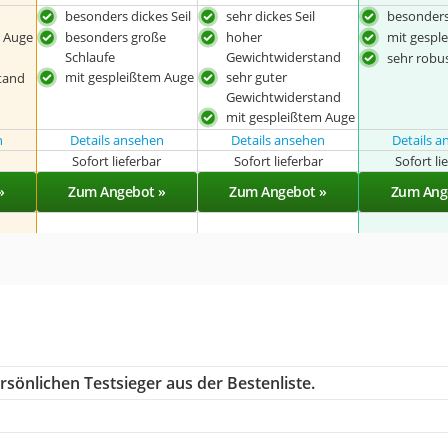
besonders dickes Seil
sehr dickes Seil
besonders
m Auge
besonders große
hoher
mit gespl
Schlaufe
Gewichtwiderstand
sehr robu
mit gespleißtem Auge
sehr guter
tand
Gewichtwiderstand
mit gespleißtem Auge
n
Details ansehen
Details ansehen
Details 
r
Sofort lieferbar
Sofort lieferbar
Sofort li
»
Zum Angebot »
Zum Angebot »
Zum Ang
sönlichen Testsieger aus der Bestenliste.