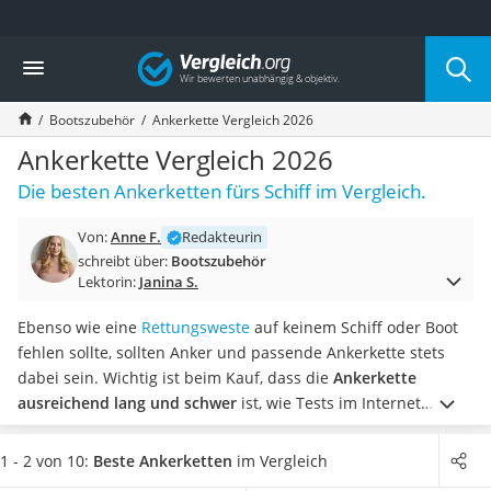
Die beliebtesten Vergleiche nach Kategorie
Vergleich
Auto & Motor
Fahrradträger-Anhängerkupplung (4 Fahrräder)
Bootszubehör
Ankerkette Vergleich 2026
Fahrradträger
Fahrradträger (Anhängerkupplung)
Ankerkette Vergleich 2026
Fahrradträger 3 Fahrräder
Die besten Ankerketten fürs Schiff im Vergleich.
Benzinkanister (20 l)
Dashcam
Von:
Anne F.
Redakteurin
Fahrradträger E-Bike
schreibt über:
Bootszubehör
Benzinkanister
Lektorin:
Janina S.
Marderschreck
Wagenheber 3t
Ebenso wie eine
Rettungsweste
auf keinem Schiff oder Boot
AGM-Batterie Wohnmobil
fehlen sollte, sollten Anker und passende Ankerkette stets
Thule-Fahrradträger
dabei sein. Wichtig ist beim Kauf, dass die
Ankerkette
FM-Transmitter
ausreichend lang und schwer
ist, wie Tests im Internet
Sommerreifen 205/55 R16
zeigen. Auch auf eine hohe Bruchlast sollte Wert gelegt
Autobatterie-Ladegerät
werden.
Wählen Sie jetzt eine Ankerkette aus unserer
1 - 2 von 10:
Beste Ankerketten
im Vergleich
Starthilfe mit Kompressor
Vergleichstabelle, die aus Edelstahl besteht, um die Kette auf