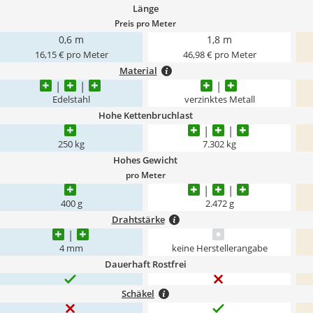
Länge
Preis pro Meter
0,6 m
1,8 m
16,15 € pro Meter
46,98 € pro Meter
Material
Edelstahl
verzinktes Metall
Hohe Kettenbruchlast
250 kg
7.302 kg
Hohes Gewicht
pro Meter
‎400 g
2.472 g
Drahtstärke
4 mm
keine Herstellerangabe
Dauerhaft Rostfrei
Schäkel