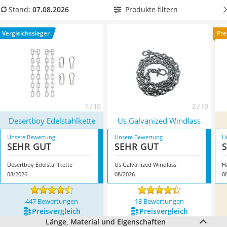
Alkoholtester
Dauer nutzen zu können,
ohne dass sie rostet und dadurch
Produkte filtern
Stand:
07.08.2026
Felgenbaum
Schaden nimmt
. Überzeugt hat uns hier im August 2026
Diesel-Additiv
besonders das Modell
Desertboy Edelstahlkette
*
mit seinen
Vergleichssieger
Pre
Wagenheber
Eigenschaften.
Service
1 / 10
2 / 10
Desertboy Edelstahlkette
Us Galvanized Windlass
Unsere Bewertung
Unsere Bewertung
U
SEHR GUT
SEHR GUT
Desertboy Edelstahlkette
Us Galvanized Windlass
H
08/2026
08/2026
0
447 Bewertungen
18 Bewertungen
Preis­vergleich
Preis­vergleich
Länge, Material und Eigenschaften