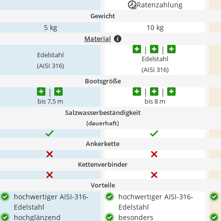
Ratenzahlung
Gewicht
5 kg
10 kg
Material
Edelstahl
Edelstahl
(AISI 316)
(AISI 316)
Bootsgröße
bis 7,5 m
bis 8 m
Salzwasserbeständigkeit
(dauerhaft)
Ankerkette
Kettenverbinder
Vorteile
hochwertiger AISI-316-
hochwertiger AISI-316-
Edelstahl
Edelstahl
hochglänzend
besonders