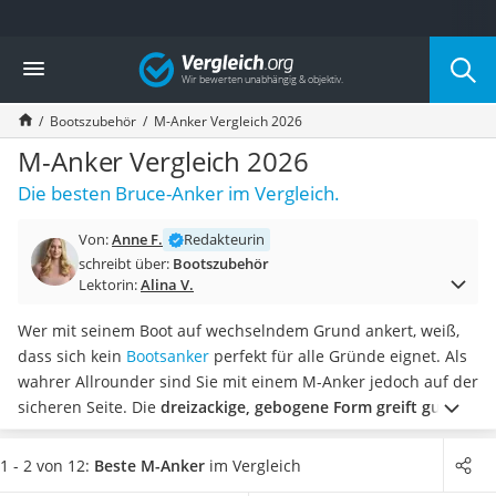
Die beliebtesten Vergleiche nach Kategorie
Vergleich
Auto & Motor
Fahrradträger-Anhängerkupplung (4 Fahrräder)
Bootszubehör
M-Anker Vergleich 2026
Fahrradträger
Fahrradträger (Anhängerkupplung)
M-Anker Vergleich 2026
Fahrradträger 3 Fahrräder
Die besten Bruce-Anker im Vergleich.
Benzinkanister (20 l)
Dashcam
Von:
Anne F.
Redakteurin
Fahrradträger E-Bike
schreibt über:
Bootszubehör
Benzinkanister
Lektorin:
Alina V.
Marderschreck
Wagenheber 3t
Wer mit seinem Boot auf wechselndem Grund ankert, weiß,
AGM-Batterie Wohnmobil
dass sich kein
Bootsanker
perfekt für alle Gründe eignet. Als
Thule-Fahrradträger
wahrer Allrounder sind Sie mit einem M-Anker jedoch auf der
FM-Transmitter
sicheren Seite. Die
dreizackige, gebogene Form greift gut auf
Sommerreifen 205/55 R16
den meisten Gründen
und sorgt dafür, dass sich wenig
Autobatterie-Ladegerät
Schlick an den Ankerkrallen festsetzt.
Diverse Online-Tests
1 - 2 von 12:
Beste M-Anker
im Vergleich
Starthilfe mit Kompressor
zeigen zudem, dass eine
große Breite an Gewichten auf dem