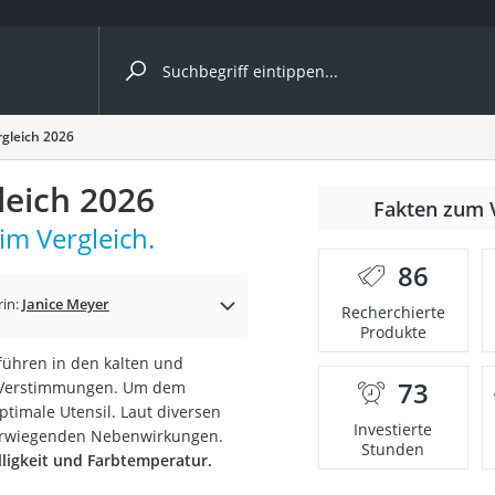
ergleiche nach Kategorie
gleich 2026
leich 2026
Fakten zum 
cher
im Vergleich.
86
rin:
Janice Meyer
Recherchierte
Produkte
rostuhl
führen in den kalten und
73
n Verstimmungen. Um dem
 Kamera
ptimale Utensil. Laut diversen
Investierte
hwerwiegenden Nebenwirkungen.
Stunden
ligkeit und Farbtemperatur.