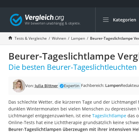
Kategorien
Die beliebtesten V
Wohnen
Tests & Vergleiche
Wohnen
Lampen
Beurer-Tageslichtlampe Ver
Matratzen-Topper
Beurer-Tageslichtlampe Verg
Matratzen
Konferenzlautspre
Die besten Beurer-Tageslichtleuchten 
Tageslichtlampe
Badlüfter
Fachbereich:
Lampen
Redakteu
Von:
Julia Bittner
Expertin
Ergonomischer Bü
Das schlechte Wetter, die kürzeren Tage und der Lichtmangel 
Bürohocker
dunklen Wintermonaten bei vielen Menschen zu depressive
Außenleuchte mit
Lichtmangel entgegenzuwirken, ist eine
Tageslichtlampe
das o
Online-Tests hat eine Lichttherapie grundsätzlich keine sc
Ozongeneratoren
Beurer-Tageslichtlampen überzeugen mit ihrer intensiven Hel
Akku-Tischlampe