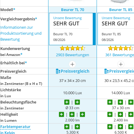
Modell
*
Beurer TL 70
Beurer TL 85
Unsere Bewertung
Unsere Bewertung
Vergleichsergebnis
*
SEHR GUT
SEHR GUT
Informationen zur
Produktsortierung und
Beurer TL 70
Beurer TL 85
Bewertung
08/2026
08/2026
Kundenwertung
*
bei Amazon
2903 Bewertungen
361 Bewertung
Erhältlich bei
*
mehr anzeigen
mehr a
Preis­vergleich
Preis­verglei
Preis­vergleich
Maße
37 x 34 x 20 cm
30 x 23,5 x 45,2 
in Zentimeter (B x H x T)
Lichtstärke
10.000 Lux
14.000 Lux
in Lux
Beleuchtungsfläche
Ø 33 cm
37 x 30 cm
in Zentimeter
Helligkeit
2.000 lm
2.400 lm
in Lumen
Farbtemperatur
5.300 K
6.500 K
in Kelvin