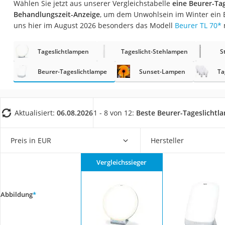
Wählen Sie jetzt aus unserer Vergleichstabelle
eine Beurer-Ta
Konferenzmikrofo
Behandlungszeit-Anzeige
, um dem Unwohlsein im Winter ein 
Klappmatratze
uns hier im August 2026 besonders das Modell
Beurer TL 70
*
Duschkopf mit Kalk
Tageslichtlampen
Tageslicht-Stehlampen
S
Aktenvernichter Si
Bettgitter
Beurer-Tageslichtlampe
Sunset-Lampen
Ta
Spannbettlaken
Topper 100 x 200
Aktualisiert:
06.08.2026
1 - 8 von 12:
Beste Beurer-Tageslichtl
Duschpaneel
Höhenverstellbare
Preis in EUR
Hersteller
Matratze 90 x 200
Vergleichssieger
Service
Abbildung
*