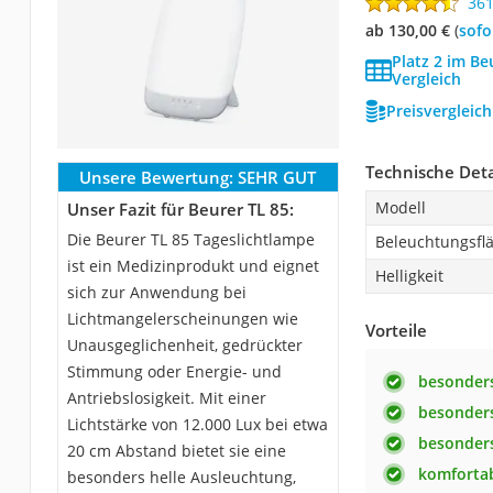
36
ab 130,00 €
(
Sof
Platz 2 im Be
Vergleich
Preisvergleic
Technische Deta
Unsere Bewertung:
SEHR GUT
Modell
Unser Fazit für Beurer TL 85:
Die Beurer TL 85 Tageslichtlampe
Beleuchtungsfl
ist ein Medizinprodukt und eignet
Helligkeit
sich zur Anwendung bei
Lichtmangelerscheinungen wie
Vorteile
Unausgeglichenheit, gedrückter
Stimmung oder Energie- und
besonders
Antriebslosigkeit. Mit einer
besonders
Lichtstärke von 12.000 Lux bei etwa
besonders
20 cm Abstand bietet sie eine
komfortab
besonders helle Ausleuchtung,