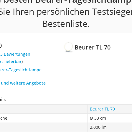
ie Ihren persönlichen Testsiege
Bestenliste.
0
Beurer TL 70
03 Bewertungen
ort lieferbar
)
urer-Tageslichtlampe
h und weitere Angebote
ils
Beurer TL 70
äche
Ø 33 cm
2.000 lm