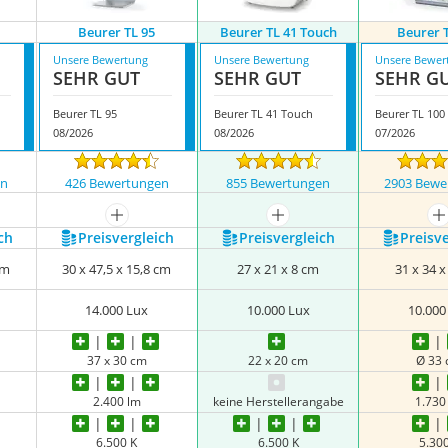
Beurer TL 95
Beurer TL 41 Touch
Beurer 
Unsere Bewertung
Unsere Bewertung
Unsere Bewer
SEHR GUT
SEHR GUT
SEHR G
Beurer TL 95
Beurer TL 41 Touch
Beurer TL 100
08/2026
08/2026
07/2026
en
426 Bewertungen
855 Bewertungen
2903 Bewe
nzeigen
mehr anzeigen
mehr anzeigen
m
ch
Preis­vergleich
Preis­vergleich
Preis­v
cm
30 x 47,5 x 15,8 cm
27 x 21 x 8 cm
31 x 34 
14.000 Lux
10.000 Lux
10.000
37 x 30 cm
22 x 20 cm
Ø 33
2.400 lm
keine Herstellerangabe
1.730
6.500 K
6.500 K
5.30