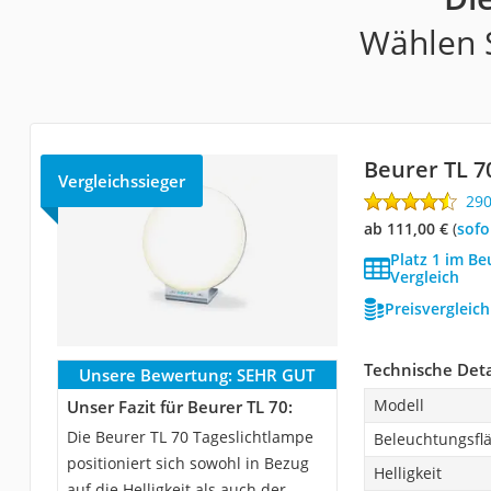
Wählen S
Beurer TL 7
Vergleichssieger
29
ab 111,00 €
(
Sof
Platz 1 im Be
Vergleich
Preisvergleic
Technische Deta
Unsere Bewertung:
SEHR GUT
Modell
Unser Fazit für Beurer TL 70:
Die Beurer TL 70 Tageslichtlampe
Beleuchtungsfl
positioniert sich sowohl in Bezug
Helligkeit
auf die Helligkeit als auch der