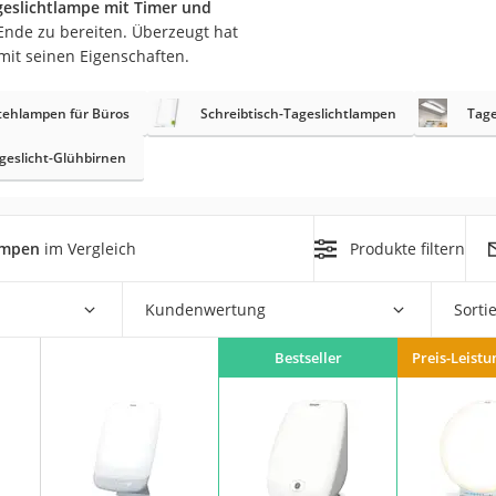
geslichtlampe mit Timer und
n
Ende zu bereiten. Überzeugt hat
mit seinen Eigenschaften.
filter
tehlampen für Büros
Schreibtisch-Tageslichtlampen
Tage
cherheitsstufe 4
geslicht-Glühbirnen
ampen
im Vergleich
Produkte filtern
r Schreibtisch
Kundenwertung
Sorti
 cm
Bestseller
Preis-Leistu