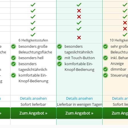
6 Helligkeitsstufen
10 Helligke
e
besonders große
besonders
sehr groß
äche
Beleuchtungsfläche
tageslichtähnlich
Beleuchtu
besonders hell
mit Touch-Button
inkl. Beha
Anzeige
besonders
komfortable Ein-
dimmbar
h
tageslichtähnlich
Knopf-Bedienung
-
komfortable Ein-
Steuerung
ng
Knopf-Bedienung
n
Details ansehen
Details ansehen
Details 
r
Sofort lieferbar
Lieferbar in wenigen Tagen
Sofort li
»
Zum Angebot »
Zum Angebot »
Zum Ang