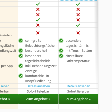
itsstufen
e
sehr große
besonders
komf
ngsfläche
Beleuchtungsfläche
tageslichtähnlich
Kno
ndlungszeit-
besonders hell
mit Touch-Button
besonders
einstellbare
tageslichtähnlich
Farbtemperatur
 per App
inkl. Behandlungszeit-
Anzeige
komfortable Ein-
Knopf-Bedienung
ansehen
Details ansehen
Details ansehen
Det
eferbar
Sofort lieferbar
Sofort lieferbar
Sof
ebot »
Zum Angebot »
Zum Angebot »
Zu