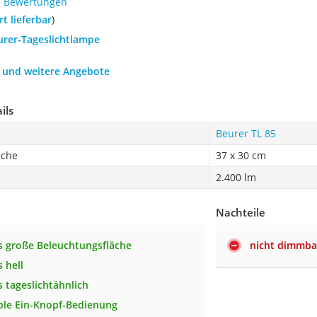
1 Bewertungen
ort lieferbar
)
urer-Tageslichtlampe
h und weitere Angebote
ils
Beurer TL 85
äche
37 x 30 cm
2.400 lm
Nachteile
 große Beleuchtungsfläche
nicht dimmba
 hell
 tageslichtähnlich
le Ein-Knopf-Bedienung