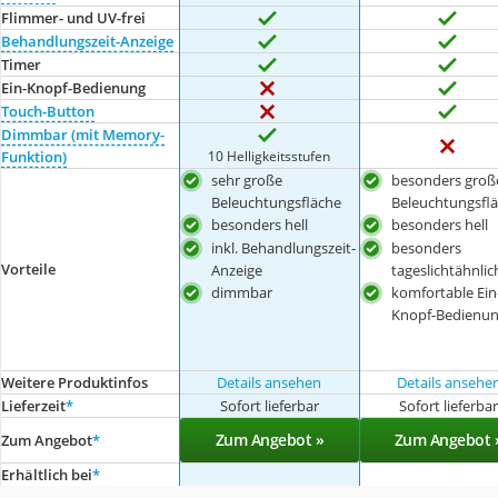
Flimmer- und UV-frei
Behandlungszeit-Anzeige
Timer
Ein-Knopf-Bedienung
Touch-Button
Dimmbar (mit Memory-
10 Helligkeitsstufen
Funktion)
sehr große
besonders groß
Beleuchtungsfläche
Beleuchtungsfl
besonders hell
besonders hell
inkl. Behandlungszeit-
besonders
Vorteile
Anzeige
tageslichtähnlic
dimmbar
komfortable Ein
Knopf-Bedienu
Weitere Produktinfos
Details ansehen
Details ansehe
Lieferzeit
*
Sofort lieferbar
Sofort lieferba
Zum Angebot »
Zum Angebot 
Zum Angebot
*
Erhältlich bei
*