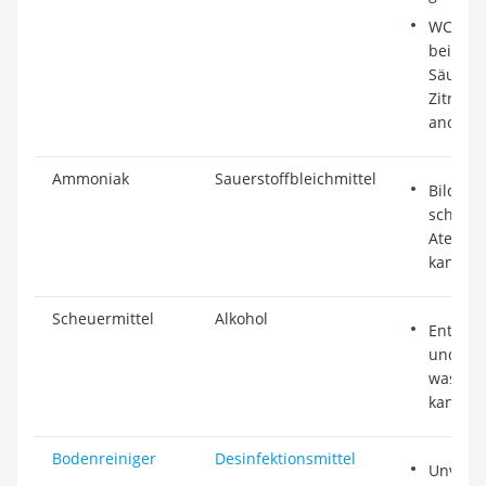
WC-Rein
beispie
Säuren 
Zitrone
anorgan
Ammoniak
Sauerstoffbleichmittel
Bildung
schwer
Atemwe
kann
Scheuermittel
Alkohol
Entzün
und che
was zu
kann
Bodenreiniger
Desinfektionsmittel
Unvertr