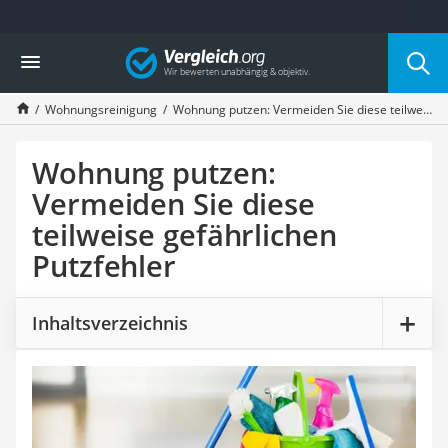
Die beliebtesten Vergleiche nach Kategorie
Vergleich
Haushalt
Wassersprudler
Wohnungsreinigung
Wohnung putzen: Vermeiden Sie diese teilweise gefährlichen Putzfehler
Zentralstaubsauger
Brotbackautomat
Wischroboter
Wohnung putzen:
Wäschespinne
Vermeiden Sie diese
Industriestaubsauger
teilweise gefährlichen
Spülmaschinentabs
Akku-Staubsauger
Putzfehler
Eierkocher
AEG-Waschmaschine
Saug-Wisch-Roboter
Inhaltsverzeichnis
Handstaubsauger
Milchaufschäumer
Kondenstrockner
Reiskocher
Heißwasserspender