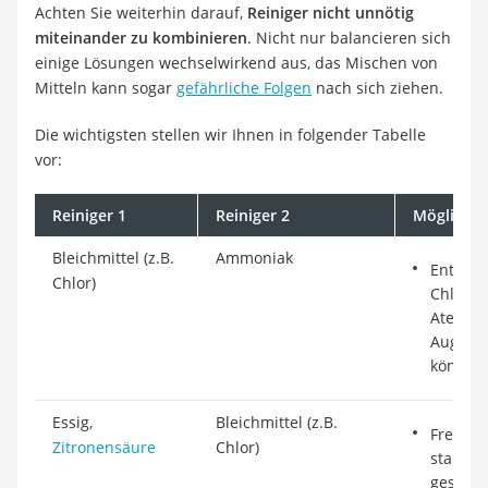
Achten Sie weiterhin darauf,
Reiniger nicht unnötig
miteinander zu kombinieren
. Nicht nur balancieren sich
einige Lösungen wechselwirkend aus, das Mischen von
Mitteln kann sogar
gefährliche Folgen
nach sich ziehen.
Die wichtigsten stellen wir Ihnen in folgender Tabelle
vor:
Reiniger 1
Reiniger 2
Mögliche 
Bleichmittel (z.B.
Ammoniak
Entsteh
Chlor)
Chloram
Atembe
Augenr
können
Essig,
Bleichmittel (z.B.
Freiset
Zitronensäure
Chlor)
stark ä
gesundh