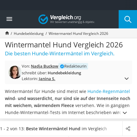
Die beliebtesten Vergleiche nach Kategorie
Vergleich
Drogerie
Inhalator
Hundebekleidung
Wintermantel Hund Vergleich 2026
Haarschneider
Rollator
Wintermantel Hund Vergleich 2026
Braun Rasierer
Die besten Hunde-Wintermäntel im Vergleich.
Katzenklappe (Chip)
Rasierer
Von:
Nadja Buckow
Redakteurin
Masturbator
schreibt über:
Hundebekleidung
Massagepistole
Lektorin:
Janina S.
Epilierer
Reisehaartrockner
Wintermäntel für Hunde sind meist wie
Hunde-Regenmäntel
Eiweißpulver
wind- und wasserdicht, nur sind sie auf der Innenseite noch
Magnesiumpräparat
mit weichem, wärmendem Fleece
versehen. Wie in gängigen
Katzenklappe
Hunde-Wintermantel-Tests im Internet beschrieben wird,
Nackenmassagegerät
kann die
passende Mantel-Größe anhand der Rückenlänge
Zeckenschutz Katze
sowie des Hals- und Brustumfangs
identifiziert werden.
In
1 - 2 von 13:
Beste Wintermäntel Hund
im Vergleich
leichter Haartrockner
unserer Vergleichstabelle finden Sie auch
Wintermäntel für