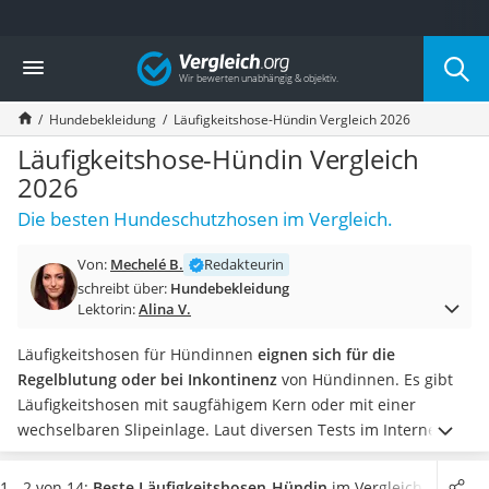
Die beliebtesten Vergleiche nach Kategorie
Vergleich
Drogerie
Inhalator
Hundebekleidung
Läufigkeitshose-Hündin Vergleich 2026
Haarschneider
Rollator
Läufigkeitshose-Hündin Vergleich
Braun Rasierer
2026
Katzenklappe (Chip)
Die besten Hundeschutzhosen im Vergleich.
Rasierer
Masturbator
Von:
Mechelé B.
Redakteurin
Massagepistole
schreibt über:
Hundebekleidung
Epilierer
Lektorin:
Alina V.
Reisehaartrockner
Eiweißpulver
Läufigkeitshosen für Hündinnen
eignen sich für die
Magnesiumpräparat
Regelblutung oder bei Inkontinenz
von Hündinnen. Es gibt
Katzenklappe
Läufigkeitshosen mit saugfähigem Kern oder mit einer
Nackenmassagegerät
wechselbaren Slipeinlage.
Laut diversen Tests im Internet
Zeckenschutz Katze
sind
Läufigkeitshosen aus Baumwolle besonders
leichter Haartrockner
atmungsaktiv.
Wählen Sie jetzt aus unserer Vergleichstabelle
1 - 2 von 14:
Beste Läufigkeitshosen-Hündin
im Vergleich