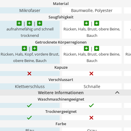
Material
Mikrofaser
Baumwolle, Polyester
Saugfähigkeit
aufnahmefähig und schnell
Rücken, Hals, Brust, obere Beine,
trocknend
Bauch
Getrocknete Körperregionen
Rücken, Hals, Kopf, vordere Brust,
Rücken, Hals, Brust, obere Beine,
Rüc
obere Beine, Bauch
Bauch
Kapuze
Verschlussart
Klettverschluss
Schnalle
Weitere Informationen
Waschmaschinengeeignet
Trocknergeeignet
Farbe
Blau
Grau