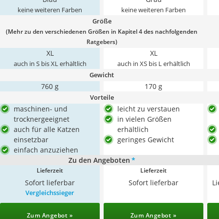
keine weiteren Farben
keine weiteren Farben
Größe
(Mehr zu den verschiedenen Größen in
Kapitel 4
des nachfolgenden
Ratgebers)
XL
XL
auch in S bis XL erhältlich
auch in XS bis L erhältlich
Gewicht
760 g
170 g
Vorteile
maschinen- und
leicht zu verstauen
trocknergeeignet
in vielen Größen
auch für alle Katzen
erhältlich
einsetzbar
geringes Gewicht
einfach anzuziehen
Zu den Angeboten
*
Lieferzeit
Lieferzeit
Sofort lieferbar
Sofort lieferbar
L
Vergleichssieger
Zum Angebot »
Zum Angebot »