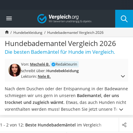
Die beliebtesten Vergleiche nach Kategorie
Vergleich
Drogerie
Inhalator
Hundebekleidung
Hundebademantel Vergleich 2026
Haarschneider
Rollator
Hundebademantel Vergleich 2026
Braun Rasierer
Die besten Bademäntel für Hunde im Vergleich.
Katzenklappe (Chip)
Rasierer
Von:
Mechelé B.
Redakteurin
Masturbator
schreibt über:
Hundebekleidung
Massagepistole
Lektorin:
Nele B.
Epilierer
Reisehaartrockner
Nach dem Duschen oder der Entspannung in der Badewanne
Eiweißpulver
schmiegen wir uns gern in unseren
Bademantel, der uns
Magnesiumpräparat
trocknet und zugleich wärmt
. Etwas, das auch Hunden nicht
Katzenklappe
vorenthalten werden muss!
Besuchen Sie jetzt unsere Test-
Nackenmassagegerät
bzw. Vergleichstabelle und erfahren Sie dort unter anderem,
Zeckenschutz Katze
welcher Stoff sich für Ihren Hund am besten eignet
. So
1 - 2 von 12:
Beste Hundebademäntel
im Vergleich
leichter Haartrockner
finden Sie im Nu das perfekte Produkt für Ihren Vierbeiner.