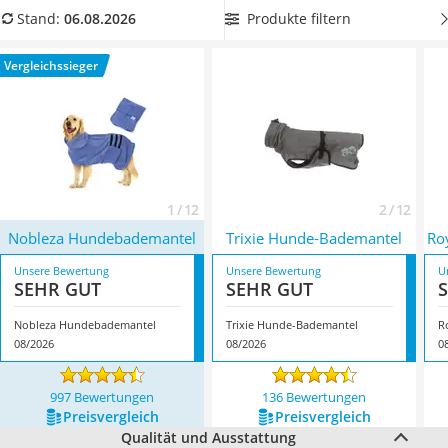
Philips-Sonicare-Zahnbürste
Überzeugt hat uns hier im August 2026 besonders das
Produkte filtern
Stand:
06.08.2026
Schildkrötenhaus
Modell
Nobleza Hundebademantel
*
mit seinen
Mineralfutter Pferd
Eigenschaften.
Vergleichssieger
Massagegerät
Service
1 / 12
2 / 12
Nobleza Hundebademantel
Trixie Hunde-Bademantel
Ro
Unsere Bewertung
Unsere Bewertung
U
SEHR GUT
SEHR GUT
Nobleza Hundebademantel
Trixie Hunde-Bademantel
R
08/2026
08/2026
0
997 Bewertungen
136 Bewertungen
Preis­vergleich
Preis­vergleich
Qualität und Ausstattung