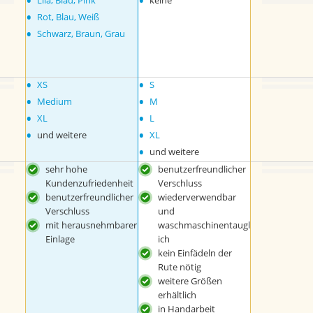
•
•
Lila, Blau, Pink
keine
•
Rot, Blau, Weiß
•
Schwarz, Braun, Grau
•
•
XS
S
•
•
Medium
M
•
•
XL
L
•
•
und weitere
XL
•
und weitere
sehr hohe
benutzerfreundlicher
Kundenzufriedenheit
Verschluss
benutzerfreundlicher
wiederverwendbar
Verschluss
und
mit herausnehmbarer
waschmaschinentaugl
Einlage
ich
kein Einfädeln der
Rute nötig
weitere Größen
erhältlich
in Handarbeit