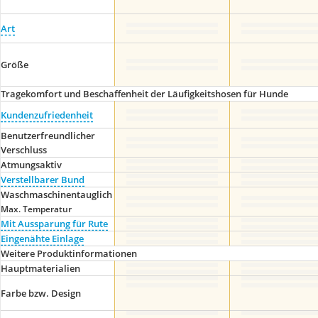
Art
Größe
Tragekomfort und Beschaffenheit der Läufigkeitshosen für Hunde
Kundenzufriedenheit
Benutzerfreundlicher
Verschluss
Atmungsaktiv
Verstellbarer Bund
Waschmaschinentauglich
Max. Temperatur
Mit Aussparung für Rute
Eingenähte Einlage
Weitere Produktinformationen
Hauptmaterialien
Farbe bzw. Design