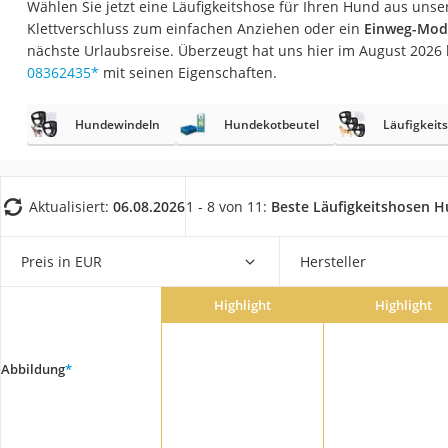
Wählen Sie jetzt eine Läufigkeitshose für Ihren Hund aus unser
Eiweißpulver
Klettverschluss zum einfachen Anziehen oder ein
Einweg-Mode
Magnesiumpräpar
nächste Urlaubsreise. Überzeugt hat uns hier im August 202
08362435
*
mit seinen Eigenschaften.
Katzenklappe
Nackenmassagege
Hundewindeln
Hundekotbeutel
Läufigkeit
Zeckenschutz Katz
leichter Haartrock
Philips-Sonicare-
Aktualisiert:
06.08.2026
1 - 8 von 11:
Beste Läufigkeitshosen 
Schildkrötenhaus
Preis in EUR
Hersteller
Mineralfutter Pfer
Massagegerät
Highlight
Highlight
Service
Abbildung
*