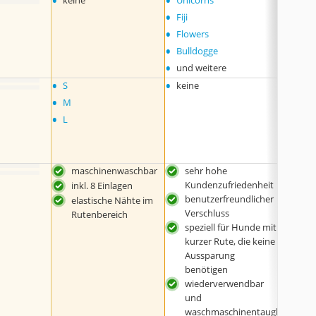
•
•
•
keine
Unicorns
keine
•
Fiji
•
Flowers
•
Bulldogge
•
und weitere
•
•
•
S
keine
L
•
•
M
XL
•
•
L
XXL
maschinenwaschbar
sehr hohe
wie
Kundenzufriedenheit
und
inkl. 8 Einlagen
benutzerfreundlicher
was
elastische Nähte im
Verschluss
ich
Rutenbereich
speziell für Hunde mit
6 Ei
kurzer Rute, die keine
Lie
Aussparung
ent
benötigen
wei
wiederverwendbar
erhä
und
waschmaschinentaugl