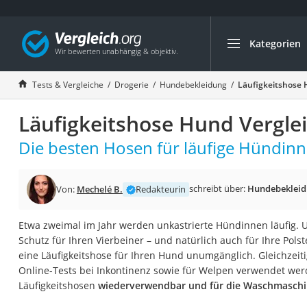
Kategorien
Die beliebtesten V
Drogerie
Tests & Vergleiche
Drogerie
Hundebekleidung
Läufigkeitshose 
Inhalator
Läufigkeitshose Hund Vergle
Haarschneider
Rollator
Die besten Hosen für läufige Hündinn
Braun Rasierer
Katzenklappe (Chi
schreibt über:
Hundebeklei
Von:
Mechelé B.
Redakteurin
Rasierer
Etwa zweimal im Jahr werden unkastrierte Hündinnen läufig. U
Masturbator
Schutz für Ihren Vierbeiner – und natürlich auch für Ihre Polst
Massagepistole
eine Läufigkeitshose für Ihren Hund unumgänglich. Gleichzeit
Online-Tests bei Inkontinenz sowie für Welpen verwendet werd
Epilierer
Läufigkeitshosen
wiederverwendbar und für die Waschmasch
Reisehaartrockner