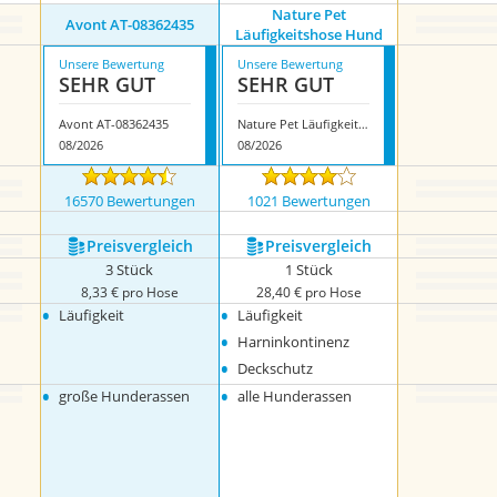
Nature Pet
Avont AT-08362435
Läufigkeitshose Hund
Unsere Bewertung
Unsere Bewertung
SEHR GUT
SEHR GUT
Avont AT-08362435
Nature Pet Läufigkeitshose Hund
08/2026
08/2026
16570 Bewertungen
1021 Bewertungen
Preis­vergleich
Preis­vergleich
3 Stück
1 Stück
8,33 € pro Hose
28,40 € pro Hose
•
•
Läufigkeit
Läufigkeit
•
Harninkontinenz
•
Deckschutz
•
•
große Hunderassen
alle Hunderassen