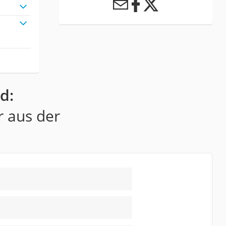
d:
r aus der