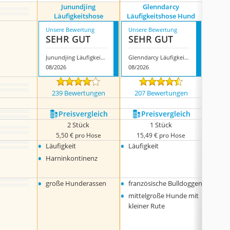
Junundjing
Glenndarcy
Xuniea 
Läufigkeitshose
Läufigkeitshose Hund
Unsere Bewertung
Unsere Bewertung
Unsere
SEHR GUT
SEHR GUT
SEH
Junundjing Läufigkeitshose
Glenndarcy Läufigkeitshose Hund
08/2026
08/2026
08/202
239 Bewertungen
207 Bewertungen
1058
Preis­vergleich
Preis­vergleich
P
2 Stück
1 Stück
5,50 € pro Hose
15,49 € pro Hose
5,
•
•
•
Läufigkeit
Läufigkeit
Läufig
•
•
Harninkontinenz
Harni
•
nervö
•
•
•
große Hunderassen
französische Bulldoggen
Beagl
•
•
mittelgroße Hunde mit
Corgi
•
kleiner Rute
Dacke
•
Minia