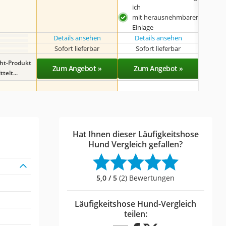
ich
mit herausnehmbarer
Einlage
Details ansehen
Details ansehen
Det
Sofort lieferbar
Sofort lieferbar
Sof
ght-Produkt
Zum Angebot »
Zum Angebot »
Zu
telt...
Hat Ihnen dieser Läufigkeitshose
Hund Vergleich gefallen?
5,0 / 5
(2) Bewertungen
Läufigkeitshose Hund-Vergleich
teilen: