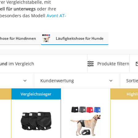
er Vergleichstabelle, mit
ll für unterwegs
oder Ihre
at
6 besonders das Modell
Avont AT-
rät
shose für Hündinnen
Läufigkeitshose für Hunde
e
ner
Zahnbürste
Hund
im Vergleich
Produkte filtern
Kundenwertung
Sorti
d
Vergleichssieger
Highl