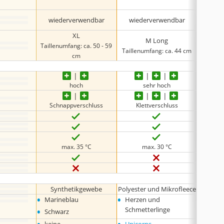
•
und w
wiede
wiederverwendbar
wiederverwendbar
Ein
XL
M Long
Taillenumfang: ca. 50 - 59
Taillenumfang: ca. 44 cm
Taillen
cm
hoch
sehr hoch
Schnappverschluss
Klettverschluss
Schn
max. 35 °C
max. 30 °C
Synthetikgewebe
Polyester und Mikrofleece
•
•
•
Marineblau
Herzen und
Khaki
•
•
Schmetterlinge
Schwarz
Schwa