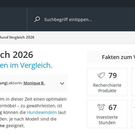
ergleiche nach Kategorie
Hund Vergleich 2026
ich 2026
Fakten zum 
en im Vergleich.
79
p)
dung
Lektorin:
Monique B.
Recherchierte
Produkte
m in dieser Zeit einen optimalen
67
ermöbel – zu gewährleisten, ist
ig können die
Hundewindeln
laut
Investierte
en. Je nach Modell sind die
Stunden
ine
geeignet.