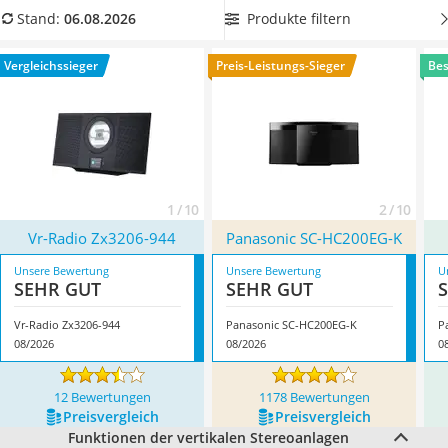
Tablets unter 200 Euro
unserer Produkttabelle
eine vertikale Stereoanlage mit
Produkte filtern
Stand:
06.08.2026
Ladekabel Typ 2 Schuko
Sleep-Timer
, damit Sie nicht nur ein besonderes
Lichtwecker
Klangerlebnis haben, sondern auch Energie sparen können.
Vergleichssieger
Preis-Leistungs-Sieger
Bes
Acer Aspire
Überzeugt hat uns hier im August 2026 besonders das
Service
Modell
Vr-Radio Zx3206-944
*
mit seinen Eigenschaften.
1 / 10
2 / 10
Vr-Radio Zx3206-944
Panasonic SC-HC200EG-K
Unsere Bewertung
Unsere Bewertung
U
SEHR GUT
SEHR GUT
Vr-Radio Zx3206-944
Panasonic SC-HC200EG-K
P
08/2026
08/2026
0
12 Bewertungen
1178 Bewertungen
Preis­vergleich
Preis­vergleich
Funktionen der vertikalen Stereoanlagen