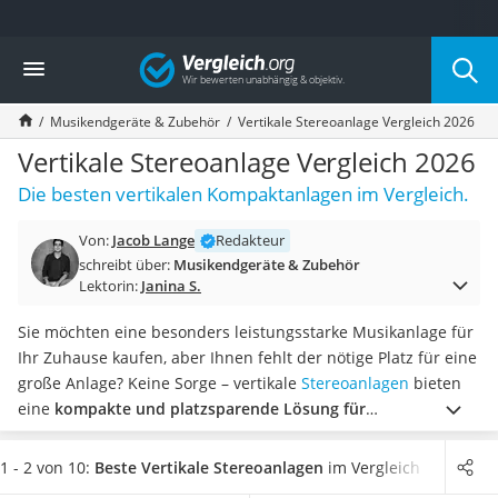
Die beliebtesten Vergleiche nach Kategorie
Vergleich
Elektronik
Powerstation
Musikendgeräte & Zubehör
Vertikale Stereoanlage Vergleich 2026
Monitor 32 Zoll 4K
Fernseher
Vertikale Stereoanlage Vergleich 2026
Drucker
Die besten vertikalen Kompaktanlagen im Vergleich.
Desktop-PC
Monitor
Von:
Jacob Lange
Redakteur
Diascanner
schreibt über:
Musikendgeräte & Zubehör
Laser-Multifunktionsdrucker
Lektorin:
Janina S.
Powerline-Adapter
Powerstation mit Solarpanel
Sie möchten eine besonders leistungsstarke Musikanlage für
Gaming-PC
Ihr Zuhause kaufen, aber Ihnen fehlt der nötige Platz für eine
Soundbar
große Anlage? Keine Sorge – vertikale
Stereoanlagen
bieten
17-Zoll-Laptop
eine
kompakte und platzsparende Lösung für
Satellitenschüssel
Musikliebhaber
. Laut diverser Online-Tests bieten diese
Gaming-Headset
Musikanlagen oft eine bessere Klangqualität durch die
1 - 2 von 10:
Beste Vertikale Stereoanlagen
im Vergleich
Schnurloses Telefon
vertikale Anordnung der Lautsprecher.
Wählen Sie jetzt aus