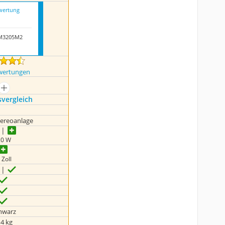
wertung
AM3205M2
wertungen
mehr anzeigen
s­vergleich
tereoanlage
20 W
 Zoll
hwarz
,4 kg