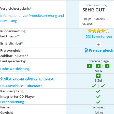
Unsere Bewertung
Vergleichsergebnis
*
SEHR GUT
Informationen zur Produktsortierung und
Philips TAM6805/10
Bewertung
08/2026
Kundenwertung
*
bei Amazon
598 Bewertungen
Erhältlich bei
*
mehr anze
Preis­vergleich
Preis­vergleich
Zahlbar in Raten
*
Lautsprechertyp
Stereoanlage
Hohe Wattleistung
50 W
Großer Lautsprecherdurchmesser
3 Zoll
USB-Anschluss | Bluetooth
Radioempfang
Integrierter CD-Player
Fernbedienung
Farbe
Schwarz
Gewicht
4,4 kg