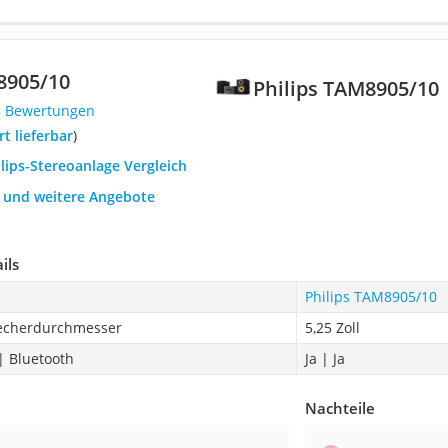
8905/10
Philips TAM8905/10
8 Bewertungen
ort lieferbar
)
ilips-Stereoanlage Vergleich
h und weitere Angebote
ils
Philips TAM8905/10
echerdurchmesser
5,25 Zoll
| Bluetooth
Ja | Ja
Nachteile