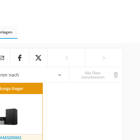
anlagen
Alle Filter
eren nach
zurücksetzen
stungs-Sieger
 TAM3205M2