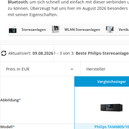
Bluetooth
, um sich schnell und einfach mit dieser verbinden
Gaming-PC
zu können. Überzeugt hat uns hier im August 2026 besonders
Soundbar
mit seinen Eigenschaften.
17-Zoll-Laptop
Stereoanlagen
WLAN-Stereoanlagen
Verti
Satellitenschüssel
Gaming-Headset
Schnurloses Telef
Aktualisiert:
09.08.2026
1 - 3 von 3:
Beste Philips-Stereoanlage
Tablets unter 200 
Ladekabel Typ 2 S
Preis in EUR
Hersteller
Lichtwecker
Vergleichssieger
Acer Aspire
Service
Abbildung
*
Modell
*
Philips TAM6805/10