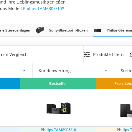
 und Ihre Lieblingsmusik genießen
 das Modell
Philips TAM6805/10
*
kale Stereoanlagen
Sony-Bluetooth-Boxen
Philips-Stereo
on
n
im Vergleich
Produkte filtern
Euro
chuko
Kundenwertung
Sorti
Bestseller
Preis-Lei
Philips TAM8905/10
Philips