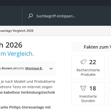
ergleiche nach Kategorie
reoanlage Vergleich 2026
ch 2026
Fakten zum 
im Vergleich.
22
& Boxen
Lektorin:
Monique B.
Recherchierte
Produkte
 Je nach Modell und Produktserie
18
ehrere Tests im Internet zeigen
onsdrucker
e kabellose Verbindungstechnik
Investierte
Stunden
Solarpanel
tarke Philips-Stereoanlage mit