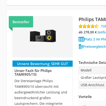
Philips TAM
Bestseller
76
ab 278,00 €
(
Sof
Platz 2 im Ph
Preisvergleic
Technische Deta
Unsere Bewertung:
SEHR GUT
Modell
Unser Fazit für Philips
TAM8905/10:
Großer Lautspr
Die Stereoanlage Philips
USB-Anschluss 
TAM8905/10 überrascht mit
außergewöhnlicher Leistung und
Vorteile
beeindruckend großen
Lautsprechern. Die integrierte