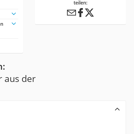
teilen:
en
n:
r aus der