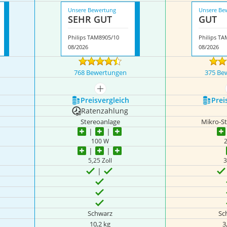
Unsere Bewertung
Unsere Be
SEHR GUT
GUT
Philips TAM8905/10
Philips T
08/2026
08/2026
768 Bewertungen
375 Be
igen
mehr anzeigen
Preis­vergleich
Prei
Ratenzahlung
Stereoanlage
Mikro-S
100 W
5,25 Zoll
3
Schwarz
Sc
10,2 kg
3