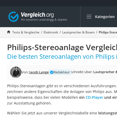
Kategorien
Die beliebtesten V
Elektronik
Tests & Vergleiche
Elektronik
Lautsprecher & Boxen
Philips-Ste
Powerstation
Philips-Stereoanlage Verglei
Monitor 32 Zoll 4K
Fernseher
Die besten Stereoanlagen von Philips 
Drucker
Desktop-PC
schreibt über:
Lautsprecher 
Von:
Jacob Lange
Redakteur
Monitor
Philips-Stereoanlagen gibt es in verschiedenen Ausführungen.
Diascanner
zeichnen andere Eigenschaften die Anlagen von Philips aus. M
Laser-Multifunkti
beispielsweise, dass bei vielen Modellen
ein
CD-Player
und ein
zur Ausstattung gehören.
Powerline-Adapter
Powerstation mit 
Wählen Sie jetzt aus unserer Vergleichstabelle eine
leistungss