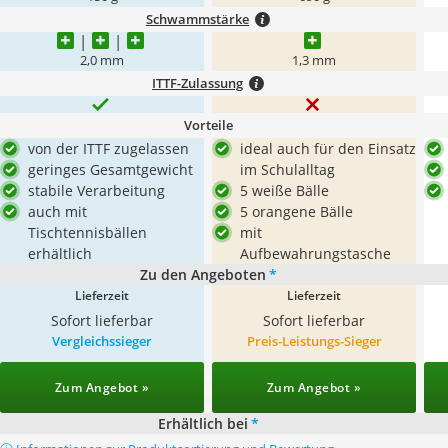
Schwammstärke
2,0 mm
1,3 mm
ITTF-Zulassung
Vorteile
von der ITTF zugelassen
ideal auch für den Einsatz
geringes Gesamtgewicht
im Schulalltag
stabile Verarbeitung
5 weiße Bälle
auch mit
5 orangene Bälle
Tischtennisbällen
mit
erhältlich
Aufbewahrungstasche
Zu den Angeboten
*
Lieferzeit
Lieferzeit
Sofort lieferbar
Sofort lieferbar
Vergleichssieger
Preis-Leistungs-Sieger
Zum Angebot »
Zum Angebot »
Erhältlich bei
*