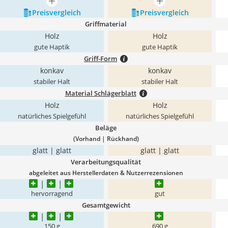
mehr anzeigen
mehr anzeigen
Preis­vergleich
Preis­vergleich
Griffmaterial
Holz
Holz
gute Haptik
gute Haptik
Griff-Form
konkav
konkav
stabiler Halt
stabiler Halt
Material Schlägerblatt
Holz
Holz
natürliches Spielgefühl
natürliches Spielgefühl
Beläge
(Vorhand | Rückhand)
glatt | glatt
glatt | glatt
Verarbeitungsqualität
abgeleitet aus Herstellerdaten & Nutzerrezensionen
hervorragend
gut
Gesamtgewicht
150 g
690 g