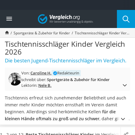
Die beliebtesten Vergleiche nach Kategorie
Vergleich
Kind & Baby
Babyphone mit 2 Kameras
Sportgeräte & Zubehör für Kinder
Tischtennisschläger Kinder Vergleich 2026
Walkie-Talkie Kinder
Kindermatratzen
Tischtennisschläger Kinder Vergleich
Babywippe
2026
Rollschuhe für Kinder
Die besten Jugend-Tischtennisschläger im Vergleich.
Tischkicker
Laufrad
Von:
Caroline H.
Redakteurin
Kinderschubkarre
schreibt über:
Sportgeräte & Zubehör für Kinder
Babyschlafsack
Lektorin:
Nele B.
Kinderuhr
Babyphone
Tischtennis erfreut sich zunehmender Beliebtheit und auch
Treppenschutzgitter
immer mehr Kinder möchten ernsthaft im Verein damit
Kindersitz ab 4 Jahren
beginnen. Allerdings sind herkömmliche Kellen
für die
Kinderroller 3 Räder
kleinen Hände oftmals zu groß und zu schwer
, daher gibt es
Ferngesteuertes Auto
spezielle Kinder-Tischtennisschläger.
Zahlreiche Tests im
Kindersitz 15–36 kg
Internet zeigen, dass
Tischtennisschläger
für Kinder vor
1 - 2 von 12:
Beste Tischtennisschläger Kinder
im Vergleich