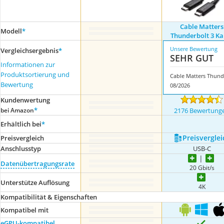
Cable Matters
Modell
*
Thunderbolt 3 Ka
Unsere Bewertung
Vergleichsergebnis
*
SEHR GUT
Informationen zur
Produktsortierung und
C
Bewertung
08/2026
Kundenwertung
*
bei Amazon
2176 Bewertung
Erhältlich bei
*
Preis­verglei
Preis­vergleich
Anschlusstyp
USB-C
Datenübertragungsrate
20 Gbit/s
Unterstütze Auflösung
4K
Kompatibilität & Eigenschaften
Kompatibel mit
eGPU-kompatibel