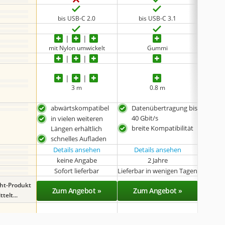
bis USB-C 2.0
bis USB-C 3.1
b
mit Nylon umwickelt
Gummi
mit 
3 m
0.8 m
abwärtskompatibel
Datenübertragung bis
abw
40 Gbit/s
in vielen weiteren
unte
breite Kompatibilität
Längen erhältlich
Auf
schnelles Aufladen
mit
Details ansehen
Details ansehen
Det
keine Angabe
2 Jahre
k
Sofort lieferbar
Lieferbar in wenigen Tagen
Sof
ght-Produkt
Zum Angebot »
Zum Angebot »
Zu
telt...