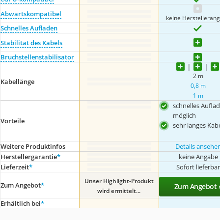
Abwärtskompatibel
keine Herstelleran
Schnelles Aufladen
Stabilität des Kabels
Bruchstellenstabilisator
2 m
Kabellänge
0,8 m
1 m
schnelles Aufla
möglich
Vorteile
sehr langes Kab
Weitere Produktinfos
Details ansehe
Herstellergarantie
*
keine Angabe
Lieferzeit
*
Sofort lieferba
Unser Highlight-Produkt
Zum Angebot
*
Zum Angebot 
wird ermittelt...
Erhältlich bei
*