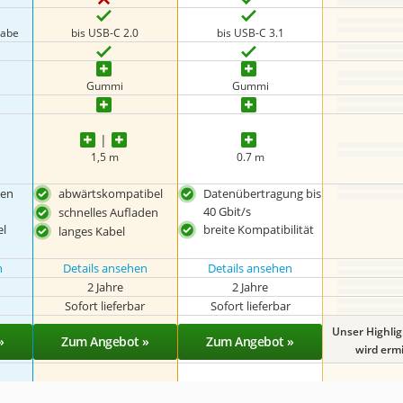
gabe
bis USB-C 2.0
bis USB-C 3.1
Gummi
Gummi
1,5 m
0.7 m
den
abwärtskompatibel
Datenübertragung bis
40 Gbit/s
schnelles Aufladen
el
breite Kompatibilität
langes Kabel
n
Details ansehen
Details ansehen
2 Jahre
2 Jahre
r
Sofort lieferbar
Sofort lieferbar
Unser Highli
»
Zum Angebot »
Zum Angebot »
wird ermit