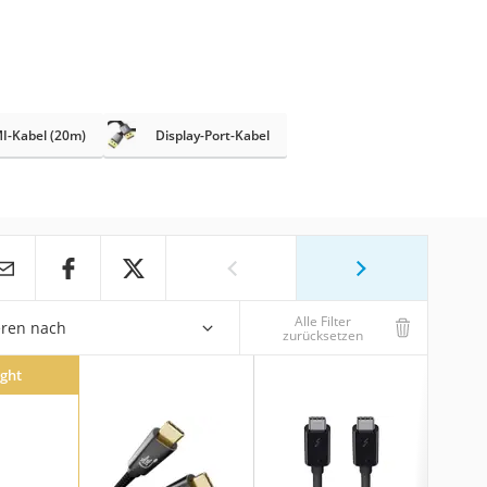
I-Kabel (20m)
Display-Port-Kabel
Alle Filter
eren nach
zurücksetzen
ight