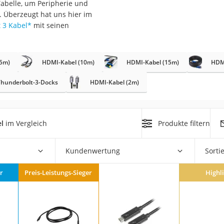
Tabelle, um Peripherie und
 Überzeugt hat uns hier im
 3 Kabel
*
mit seinen
(5m)
HDMI-Kabel (10m)
HDMI-Kabel (15m)
HDM
Thunderbolt-3-Docks
HDMI-Kabel (2m)
on
Euro
chuko
l
im Vergleich
Produkte filtern
Kundenwertung
Sorti
r
Preis-Leistungs-Sieger
Highl