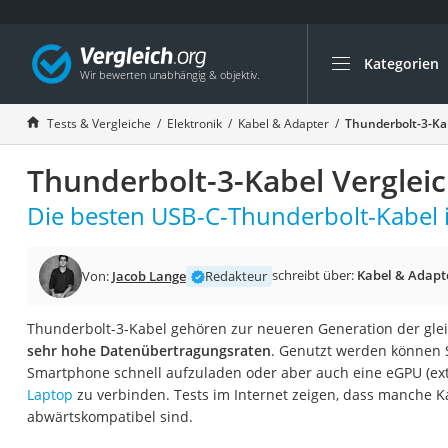
Kategorien
Die beliebtesten V
Elektronik
Tests & Vergleiche
Elektronik
Kabel & Adapter
Thunderbolt-3-Kab
Powerstation
Thunderbolt-3-Kabel Verglei
Monitor 32 Zoll 4K
Fernseher
Die besten USB-C-Thunderbolt-Kabel i
Drucker
Desktop-PC
schreibt über:
Kabel & Adapt
Von:
Jacob Lange
Redakteur
Monitor
Thunderbolt-3-Kabel gehören zur neueren Generation der gl
Diascanner
sehr hohe Datenübertragungsraten
. Genutzt werden können 
Laser-Multifunkti
Smartphone schnell aufzuladen oder aber auch eine eGPU (ext
Laptop
zu verbinden. Tests im Internet zeigen, dass manche Ka
Powerline-Adapter
abwärtskompatibel sind.
Powerstation mit 