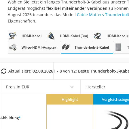
Wählen Sie jetzt ein langes Thunderbolt-3-Kabel aus unserer 
Gaming-PC
Endgerät möglichst
flexibel miteinander verbinden
zu können.
Soundbar
August 2026 besonders das Modell
Cable Matters Thunderbolt
Eigenschaften.
17-Zoll-Laptop
Satellitenschüssel
HDMI-Kabel
HDMI-Kabel (3m)
HDMI-Kabel 
Gaming-Headset
Wii-to-HDMI-Adapter
Thunderbolt-3-Kabel
Schnurloses Telef
Tablets unter 200 
Ladekabel Typ 2 S
Aktualisiert:
02.08.2026
1 - 8 von 12:
Beste Thunderbolt-3-Kabe
Lichtwecker
Preis in EUR
Hersteller
Acer Aspire
Service
Highlight
Vergleichssiege
Abbildung
*