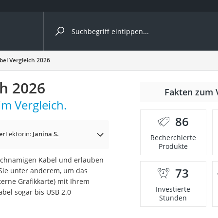
ergleiche nach Kategorie
el Vergleich 2026
ch 2026
Fakten zum 
m Vergleich.
86
er
Lektorin:
Janina S.
Recherchierte
Produkte
eichnamigen Kabel und erlauben
73
Sie unter anderem, um das
onsdrucker
erne Grafikkarte) mit Ihrem
Investierte
bel sogar bis USB 2.0
Stunden
Solarpanel