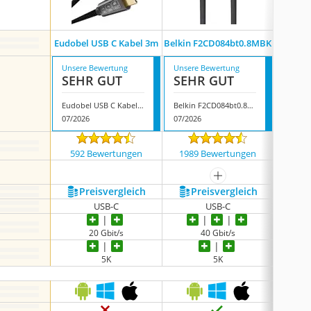
Rulgoi
Eudobel USB C Kabel 3m
Belkin F2CD084bt0.8MBK
T
Unsere Bewertung
Unsere Bewertung
Unsere
SEHR GUT
SEHR GUT
SEH
Eudobel USB C Kabel 3m
Belkin F2CD084bt0.8MBK
07/2026
07/2026
07/202
592 Bewertungen
1989 Bewertungen
199
mehr anzeigen
Preis­vergleich
Preis­vergleich
P
USB-C
USB-C
20 Gbit/s
40 Gbit/s
5K
5K