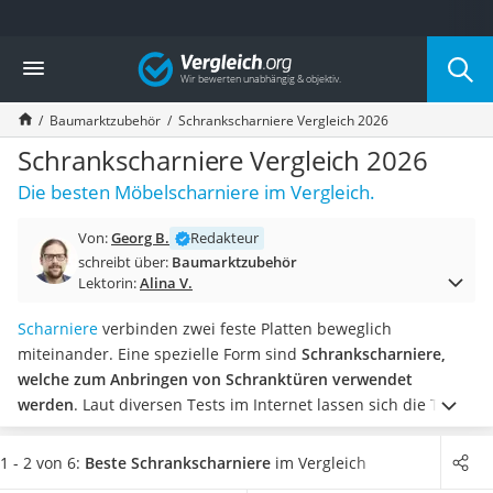
Die beliebtesten Vergleiche nach Kategorie
Vergleich
Baumarkt
Tresor feuerfest
Baumarktzubehör
Schrankscharniere Vergleich 2026
Makita-Akku-Rasenmäher
Kappsäge
Schrankscharniere Vergleich 2026
Smartes Türschloss
Die besten Möbelscharniere im Vergleich.
Akku-Rasentrimmer
Feuchtigkeitsmessgerät
Von:
Georg B.
Redakteur
Split-Klimaanlage 2 Innengeräte
schreibt über:
Baumarktzubehör
Pelletofen
Lektorin:
Alina V.
Bohrmaschine
Tiefbrunnenpumpe
Scharniere
verbinden zwei feste Platten beweglich
Fliesenschneider
miteinander. Eine spezielle Form sind
Schrankscharniere,
Hochdruckreiniger
welche zum Anbringen von Schranktüren verwendet
Doppelschleifer
werden
. Laut diversen Tests im Internet lassen sich die Türen
Überwachungskamera
bei einem verstellbaren Modell besonders einfach
Benzinrasenmäher mit Elektrostart
ausrichten. Bei der Verwendung im Badezimmer oder im
1 - 2 von 6:
Beste Schrankscharniere
im Vergleich
Akku-Laubsauger
Außenbereich sollten Sie immer die Rostbeständigkeit