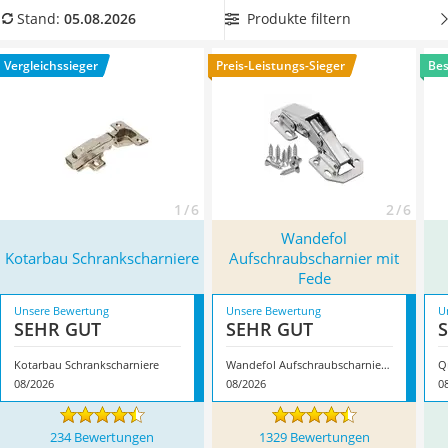
Löschdecke
berücksichtigen.
Wählen Sie jetzt
Schrankscharniere mit
Produkte filtern
Stand:
05.08.2026
Multimeter
integrierter Dämpfung
aus unserer Vergleichstabelle, damit
Winterharte Palmen
Ihre Türen immer leise schließen und die Kinder nicht
Vergleichssieger
Preis-Leistungs-Sieger
Bes
Gasdurchlauferhitzer
aufwecken. Überzeugt hat uns hier im August 2026
Service
besonders das Modell
Kotarbau Schrankscharniere
*
mit
seinen Eigenschaften.
1 / 6
2 / 6
Wandefol
Kotarbau Schrankscharniere
Aufschraubscharnier mit
Fede
Unsere Bewertung
Unsere Bewertung
U
SEHR GUT
SEHR GUT
Kotarbau Schrankscharniere
Wandefol Aufschraubscharnier mit Fede
Q
08/2026
08/2026
0
234 Bewertungen
1329 Bewertungen