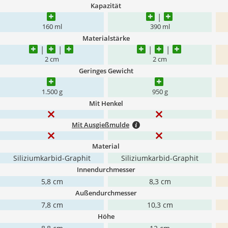
Kapazität
160 ml
390 ml
Materialstärke
2 cm
2 cm
Geringes Gewicht
1.500 g
950 g
Mit Henkel
Mit Ausgießmulde
Material
Siliziumkarbid-Graphit
Siliziumkarbid-Graphit
Innendurchmesser
5,8 cm
8,3 cm
Außendurchmesser
7,8 cm
10,3 cm
Höhe