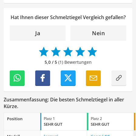
besonders empfehlenswert für
Kochbegeisterte
und
auch gern in neue Themen ein.
Gourmet-Liebhaber
.
Der Schmelztiegel-Vergleich ist aus unserer Sicht
Hat Ihnen dieser Schmelztiegel Vergleich gefallen?
besonders empfehlenswert für
Kochbegeisterte
und
Gourmet-Liebhaber
.
Ja
Nein
5,0 / 5
(1) Bewertungen
Zusammenfassung: Die besten Schmelztiegel in aller
Kürze.
Position
Platz 1
Platz 2
SEHR GUT
SEHR GUT