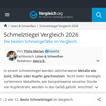
Die beliebtesten Vergleiche nach Kategorie
Vergleich
Baumarkt
Tresor feuerfest
Löten & Schweißen
Schmelztiegel Vergleich 2026
Makita-Akku-Rasenmäher
Kappsäge
Schmelztiegel Vergleich 2026
Smartes Türschloss
Die besten Schmelzgefäße im Vergleich.
Akku-Rasentrimmer
Feuchtigkeitsmessgerät
Von:
Philip Merten
Experte
Split-Klimaanlage 2 Innengeräte
Fachbereich:
Löten & Schweißen
Pelletofen
Redakteur:
Georg B.
Bohrmaschine
Tiefbrunnenpumpe
In einem Schmelztiegel werden üblicherweise
Metalle wie
Fliesenschneider
Gold, Silber oder Kupfer geschmolzen
. Nicht mehr benötigte
Hochdruckreiniger
sortenreine Metallteile, wie beispielsweise einzelne Stücke
Doppelschleifer
von Kupferdraht, werden in das Gefäß gefüllt. Anschließend
Überwachungskamera
wird das Gefäß erwärmt, bis der Inhalt flüssig ist. Die flüssige
Benzinrasenmäher mit Elektrostart
Substanz wird üblicherweise in eine Gussform geschüttet,
1 - 2 von 12:
Beste Schmelztiegel
im Vergleich
Akku-Laubsauger
wie diverse Tests im Internet zeigen.
Wählen Sie jetzt aus