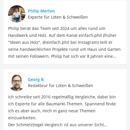
Philip Merten
Experte für Löten & Schweißen
Philip berät das Team seit 2024 um alles rund um
Handwerk und Holz. Auf dem Kanal einfach.phil (früher
"Ideen aus Holz", @einfach.phil bei Instagram) teilt er
seine handwerklichen Projekte rund um Haus und Garten
mit seinen Followern. Philip hat sich vor 8 Jahren eine
CNC Fräse komplett selbst gebaut, also konstruiert,
gefertigt und gebaut. Damit stellt er seitdem tolle und
individuelle Produkte aus Holz her. Außerdem setzt er
Georg B.
vom Fliesenlegen bis hin zu Pflaster- und Elektroarbeiten
Redakteur für Löten & Schweißen
viele verschiedene Projekte ums Haus um. Bisher hat er
Ich schreibe seit 2016 regelmäßig Vergleiche, dabei bin
u.a. eine Werkstatt, ein Mikrozementbad und eine
ich Experte für alle Baumarkt-Themen. Spannend finde
Terrasse mit Drainagemörtel umgebaut, Trockenbau und
ich es aber auch, mich in ganz neue Themen
Elektroarbeit umgesetzt sowie eigene Möbel gebaut und
einzuarbeiten.
gestaltet. Philip bringt sein technisches und
Der Schmelztiegel-Vergleich ist aus unserer Sicht
handwerkliches Verständnis zusammen und arbeitet sich