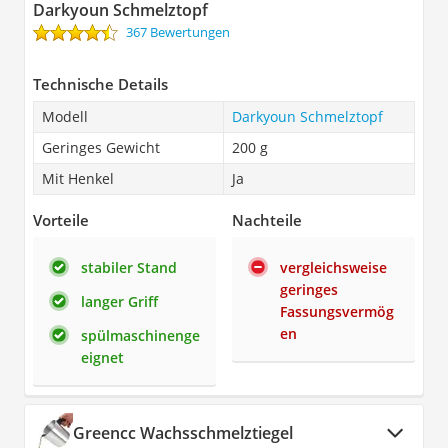
Darkyoun Schmelztopf
367 Bewertungen
Technische Details
Modell
Darkyoun Schmelztopf
Geringes Gewicht
200 g
Mit Henkel
Ja
Vorteile
Nachteile
stabiler Stand
vergleichsweise
geringes
langer Griff
Fassungsvermög
en
spülmaschinenge
eignet
Greencc Wachsschmelztiegel