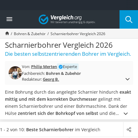
Die beliebtesten Vergleiche nach Kategorie
Vergleich
Baumarkt
Tresor feuerfest
Bohren & Zubehör
Scharnierbohrer Vergleich 2026
Makita-Akku-Rasenmäher
Kappsäge
Scharnierbohrer Vergleich 2026
Smartes Türschloss
Die besten selbstzentrierenden Bohrer im Vergleich.
Akku-Rasentrimmer
Feuchtigkeitsmessgerät
Von:
Philip Merten
Experte
Split-Klimaanlage 2 Innengeräte
Fachbereich:
Bohren & Zubehör
Pelletofen
Redakteur:
Georg B.
Bohrmaschine
Tiefbrunnenpumpe
Eine Bohrung durch das angelegte Scharnier hindurch
exakt
Fliesenschneider
mittig und mit dem korrekten Durchmesser
gelingt mit
Hochdruckreiniger
einem Scharnierbohrer und einer Bohrmaschine. Dank der
Doppelschleifer
Hülse
zentriert sich der Bohrkopf von selbst
und die
Überwachungskamera
Schraube sitzt später an der korrekten Stelle.
Neben den
Benzinrasenmäher mit Elektrostart
Bohrern selbst spielt auch das Zubehör in Tests im Internet
1 - 2 von 10:
Beste Scharnierbohrer
im Vergleich
Akku-Laubsauger
eine Rolle. Wählen Sie jetzt einen
Scharnierbohrer mit