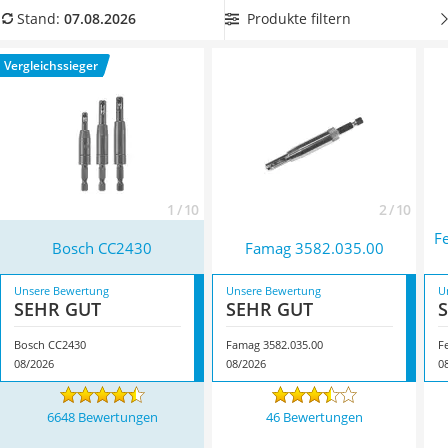
Löschdecke
beiliegendem Innensechskantschlüssel
aus unserer
Produkte filtern
Stand:
07.08.2026
Multimeter
Vergleichstabelle, falls Sie einen solchen noch nicht im
Winterharte Palmen
Werkzeugkoffer haben. Überzeugt hat uns hier im August
Vergleichssieger
Gasdurchlauferhitzer
2026 besonders das Modell
Bosch CC2430
*
mit seinen
Service
Eigenschaften.
1 / 10
2 / 10
F
Bosch CC2430
Famag 3582.035.00
Unsere Bewertung
Unsere Bewertung
U
SEHR GUT
SEHR GUT
Bosch CC2430
Famag 3582.035.00
08/2026
08/2026
0
6648 Bewertungen
46 Bewertungen