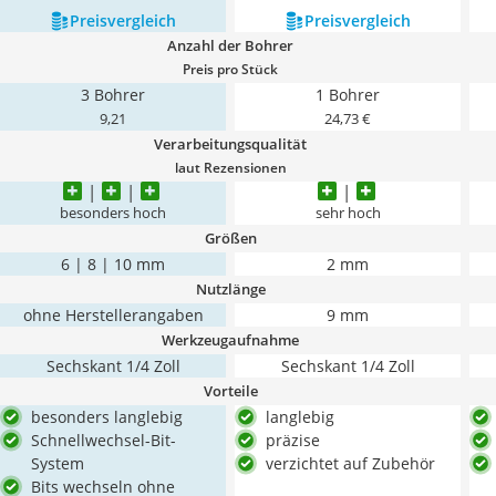
Preis­vergleich
Preis­vergleich
Anzahl der Bohrer
Preis pro Stück
3 Bohrer
1 Bohrer
9,21
24,73 €
Verarbeitungsqualität
laut Rezensionen
besonders hoch
sehr hoch
Größen
6 | 8 | 10 mm
2 mm
Nutzlänge
ohne Herstellerangaben
9 mm
Werkzeugaufnahme
Sechskant 1/4 Zoll
Sechskant 1/4 Zoll
Vorteile
besonders langlebig
langlebig
Schnellwechsel-Bit-
präzise
System
verzichtet auf Zubehör
Bits wechseln ohne