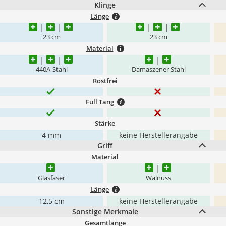
Klinge
Länge
23 cm
23 cm
Material
440A-Stahl
Damaszener Stahl
Rostfrei
Full Tang
Stärke
4 mm
keine Herstellerangabe
Griff
Material
Glasfaser
Walnuss
Länge
12,5 cm
keine Herstellerangabe
Sonstige Merkmale
Gesamtlänge