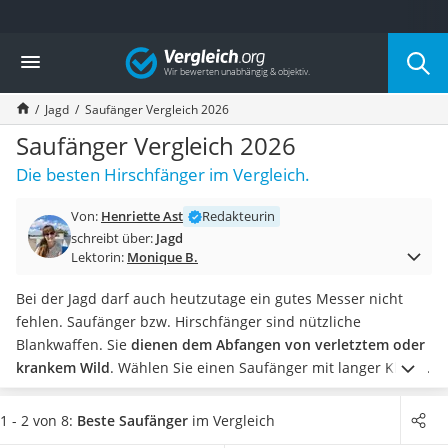
Die beliebtesten Vergleiche nach Kategorie
Vergleich
Freizeit & Sport
Gartentrampolin
Jagd
Saufänger Vergleich 2026
Trampolin
Metalldetektor
Saufänger Vergleich 2026
Eufab-Fahrradträger
Die besten Hirschfänger im Vergleich.
Trampolin 366 cm
Fahrradschloss
Von:
Henriette Ast
Redakteurin
Aluminium-Koffer
schreibt über:
Jagd
Futterboot
Lektorin:
Monique B.
Air Bike
E-Bike-Dreirad
Bei der Jagd darf auch heutzutage ein gutes Messer nicht
Trekkingschuhe Herren
fehlen. Saufänger bzw. Hirschfänger sind nützliche
Reisetasche mit Rollen
Blankwaffen. Sie
dienen dem Abfangen von verletztem oder
Klimmzugstation
krankem Wild
. Wählen Sie einen Saufänger mit langer Klinge,
Koffer
um das Wildtier schnell und tierschutzgerecht zu erlösen.
Nachtsichtgerät
Eine abgerundete Spitze verhindert, dass Sie mit dem Messer
1 - 2 von 8:
Beste Saufänger
im Vergleich
Faltschloss
stecken bleiben.
In der Kaufberatung zu Saufängern erklären