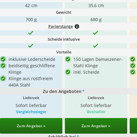
42 cm
35,6 cm
Gewicht
700 g
680 g
Parierstange
Scheide inklusive
Vorteile
inklusive Lederscheide
150 Lagen Damaszener-
beidseitig geschliffene
Stahl Klinge
Klinge
inkl. Scheide
Klinge aus rostfreiem
440A Stahl
Zu den Angeboten
*
Lieferzeit
Lieferzeit
Sofort lieferbar
Sofort lieferbar
Vergleichssieger
Bestseller
Zum Angebot »
Zum Angebot »
Erhältlich bei
*