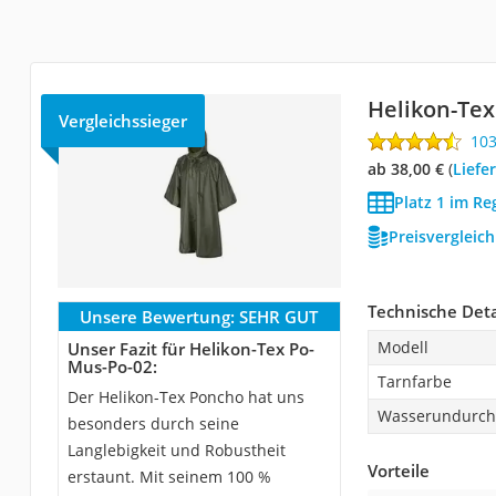
Helikon-Tex
Vergleichssieger
10
ab 38,00 €
(
Liefe
Platz 1 im R
Preisvergleic
Technische Deta
Unsere Bewertung:
SEHR GUT
Modell
Unser Fazit für Helikon-Tex Po-
Mus-Po-02:
Tarnfarbe
Der Helikon-Tex Poncho hat uns
Wasserundurchl
besonders durch seine
Langlebigkeit und Robustheit
Vorteile
erstaunt. Mit seinem 100 %