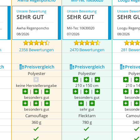
Awha Regenponcho
Mil-Tec 10630020
Loogu Reg
Unsere Bewertung
Unsere Bewertung
Unsere Bewer
SEHR GUT
SEHR GUT
SEHR G
‎8894- 393 Dh-S/M/L
Awha Regenponcho
Mil-Tec 10630020
Loogu Regen
08/2026
07/2026
08/2026
n
2358 Bewertungen
2470 Bewertungen
281 Bewe
nzeigen
ch
Preis­vergleich
Preis­vergleich
Preis­v
Polyester
Polyester
Polye
keine Herstellerangabe
210 x 150 cm
210 x 1
besonders gut
besonders gut
besonde
besonders gut
sehr gut
besonde
Camouflage
Flecktarn
Camouf
360 g
780 g
340