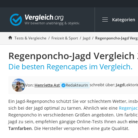
Kategorien
Die beliebtesten V
Freizeit & Sport
Tests & Vergleiche
Freizeit & Sport
Jagd
Regenponcho-Jagd Vergl
Gartentrampolin
Regenponcho-Jagd Vergleich
Trampolin
Metalldetektor
Die besten Regencapes im Vergleich.
Eufab-Fahrradträg
Trampolin 366 cm
schreibt über:
Jagd
Lektori
Von:
Henriette Ast
Redakteurin
Fahrradschloss
Ein Jagd-Regenponcho schützt Sie vor schlechtem Wetter, insb
Aluminium-Koffer
sich bei der Jagd optimal zu tarnen. Ähnlich wie eine
Regenjac
Futterboot
Regenponcho in verschiedenen Größen angeboten. Um farblich 
Jagd zu sein, empfehlen gängige Online-Tests Ihnen auch
eine
Air Bike
Tarnfarben
. Die Hersteller versprechen eine gute Qualität.
E-Bike-Dreirad