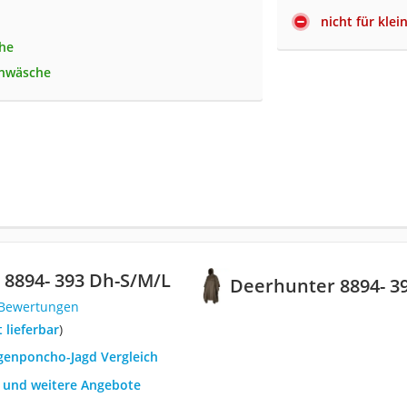
nicht für kle
he
nwäsche
‎8894- 393 Dh-S/M/L
Deerhunter ‎8894- 3
 Bewertungen
t lieferbar
)
egenponcho-Jagd Vergleich
h und weitere Angebote