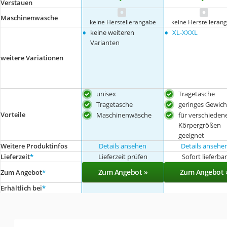
Verstauen
Maschinenwäsche
keine Herstellerangabe
keine Herstelleran
•
•
keine weiteren
XL-XXXL
Varianten
weitere Variationen
unisex
Tragetasche
Tragetasche
geringes Gewich
Vorteile
Maschinenwäsche
für verschieden
Körpergrößen
geeignet
Weitere Produktinfos
Details ansehen
Details ansehe
Lieferzeit
*
Lieferzeit prüfen
Sofort lieferba
Zum Angebot »
Zum Angebot 
Zum Angebot
*
Erhältlich bei
*