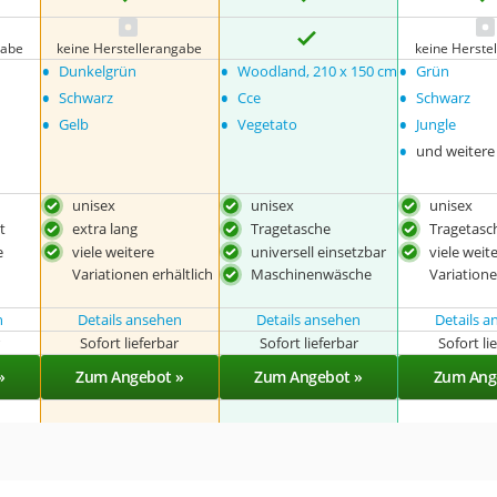
gabe
keine Herstellerangabe
keine Herste
•
•
•
Dunkelgrün
Woodland, 210 x 150 cm
Grün
•
•
•
Schwarz
Cce
Schwarz
•
•
•
Gelb
Vegetato
Jungle
•
und weitere
unisex
unisex
unisex
t
extra lang
Tragetasche
Tragetasc
e
viele weitere
universell einsetzbar
viele weit
Variationen erhältlich
Variatione
Maschinenwäsche
n
Details ansehen
Details ansehen
Details 
r
Sofort lieferbar
Sofort lieferbar
Sofort li
»
Zum Angebot »
Zum Angebot »
Zum Ang