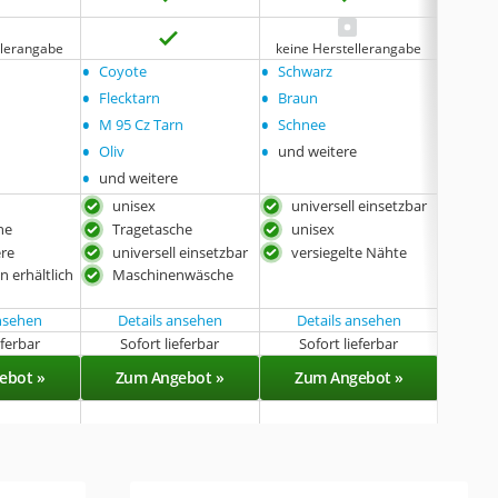
llerangabe
keine Herstellerangabe
keine 
•
•
•
Coyote
Schwarz
Camou
•
•
Flecktarn
Braun
•
•
M 95 Cz Tarn
Schnee
•
•
Oliv
und weitere
•
und weitere
unisex
universell einsetzbar
uni
he
Tragetasche
unisex
Tra
ere
universell einsetzbar
versiegelte Nähte
univ
n erhältlich
Maschinenwäsche
ansehen
Details ansehen
Details ansehen
eferbar
Sofort lieferbar
Sofort lieferbar
Sof
ebot »
Zum Angebot »
Zum Angebot »
Zu