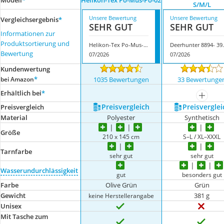
Modell
*
Helikon-Tex Po-Mus-Po-02
S/M/L
Unsere Bewertung
Unsere Bewertung
Vergleichsergebnis
*
SEHR GUT
SEHR GUT
Informationen zur
Produktsortierung und
Helikon-Tex Po-Mus-Po-02
Deerhunter 
Bewertung
07/2026
07/2026
Kundenwertung
*
bei Amazon
1035 Bewertungen
33 Bewertunge
Erhältlich bei
*
mehr a
Preis­vergleich
Preis­verglei
Preis­vergleich
Material
Polyester
Synthetisch
Größe
210 x 145 cm
S–L / XL–XXXL
Tarnfarbe
sehr gut
sehr gut
Wasserundurchlässigkeit
gut
besonders gut
Farbe
Olive Grün
Grün
Gewicht
381 g
keine Herstellerangabe
Unisex
Mit Tasche zum