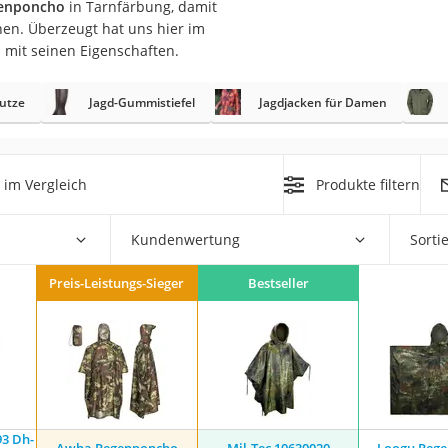
genponcho
in Tarnfärbung, damit
erren
nen. Überzeugt hat uns hier im
llen
*
mit seinen Eigenschaften.
utze
Jagd-Gummistiefel
Jagdjacken für Damen
im Vergleich
Produkte filtern
r
Kundenwertung
Sorti
rren
Preis-Leistungs-Sieger
Bestseller
eiten
93 Dh-