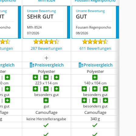
enponcho
Mfh 8524
Fousam Regenponcho
tung
Unsere Bewertung
Unsere Bewertung
Unsere
UT
SEHR GUT
GUT
GUT
poncho
Mfh 8524
Fousam Regenponcho
07/2026
08/2026
07/202
rtungen
287 Bewertungen
611 Bewertungen
79 
mehr anzeigen
ergleich
Preis­vergleich
Preis­vergleich
P
ster
Polyester
Polyester
40 cm
223 x 114 cm
140 x 104 cm
2
rs gut
besonders gut
besonders gut
rs gut
gut
besonders gut
be
lage
Camouflage
Camouflage
 g
340 g
keine Herstellerangabe