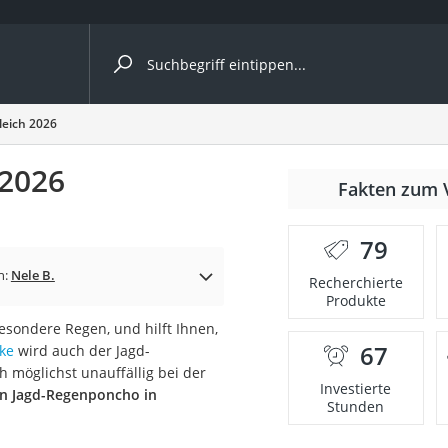
ergleiche nach Kategorie
eich 2026
 2026
Fakten zum 
er
79
n:
Nele B.
Recherchierte
Produkte
esondere Regen, und hilft Ihnen,
67
ke
wird auch der Jagd-
möglichst unauffällig bei der
Investierte
n Jagd-Regenponcho in
Stunden