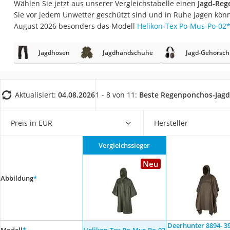
Wählen Sie jetzt aus unserer Vergleichstabelle einen
Jagd-Re
Trekkingschuhe H
Sie vor jedem Unwetter geschützt sind und in Ruhe jagen kön
Reisetasche mit Ro
August 2026 besonders das Modell
Helikon-Tex Po-Mus-Po-02
Klimmzugstation
Jagdhosen
Jagdhandschuhe
Jagd-Gehörsch
Koffer
Nachtsichtgerät
Faltschloss
Aktualisiert:
04.08.2026
1 - 8 von 11:
Beste Regenponchos-Jagd
Handgepäck-Koffe
Vibrationsplatte
Preis in EUR
Hersteller
Wanderschuhe He
Vergleichssieger
Sicherheitsweste R
Neu
Service
Abbildung
*
Deerhunter ‎8894- 3