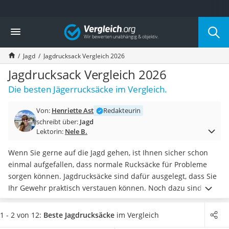
Die beliebtesten Vergleiche nach Kategorie
Vergleich
Freizeit & Sport
Gartentrampolin
Jagd
Jagdrucksack Vergleich 2026
Trampolin
Metalldetektor
Jagdrucksack Vergleich 2026
Eufab-Fahrradträger
Die besten Jägerrucksäcke im Vergleich.
Trampolin 366 cm
Fahrradschloss
Von:
Henriette Ast
Redakteurin
Aluminium-Koffer
schreibt über:
Jagd
Futterboot
Lektorin:
Nele B.
Air Bike
E-Bike-Dreirad
Wenn Sie gerne auf die Jagd gehen, ist Ihnen sicher schon
Trekkingschuhe Herren
einmal aufgefallen, dass normale Rucksäcke für Probleme
Reisetasche mit Rollen
sorgen können. Jagdrucksäcke sind dafür ausgelegt, dass Sie
Klimmzugstation
Ihr Gewehr praktisch verstauen können. Noch dazu sind sie
Koffer
in
natürlichen, gedeckten Farben erhältlich,
sodass sie den
Nachtsichtgerät
Tarn-Test im Wald mit Bravour meistern werden.
Wenn Sie
1 - 2 von 12:
Beste Jagdrucksäcke
im Vergleich
Faltschloss
alles griffbereit haben wollen, dann
wählen Sie jetzt einen