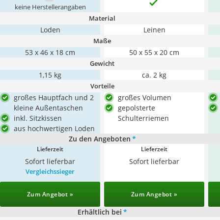
keine Herstellerangaben
Material
Loden
Leinen
Maße
53 x 46 x 18 cm
50 x 55 x 20 cm
Gewicht
1,15 kg
ca. 2 kg
Vorteile
großes Hauptfach und 2
großes Volumen
kleine Außentaschen
gepolsterte
inkl. Sitzkissen
Schulterriemen
aus hochwertigen Loden
Zu den Angeboten
*
Lieferzeit
Lieferzeit
Sofort lieferbar
Sofort lieferbar
Vergleichssieger
Zum Angebot »
Zum Angebot »
Erhältlich bei
*