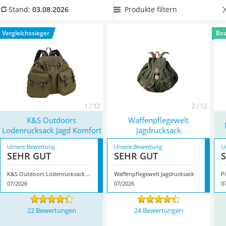
Handgepäck-Koffer
Jagdrucksack mit Außentaschen
aus unserer
Produkte filtern
Stand:
03.08.2026
Vibrationsplatte
Vergleichstabelle aus. Mit einem
Jagd-Entfernungsmesser
Wanderschuhe Herren
sind Sie zudem perfekt ausgestattet. Überzeugt hat uns hier
Vergleichssieger
Bes
Sicherheitsweste Reiten
im August 2026 besonders das Modell
K&S Outdoors
Service
Lodenrucksack Jagd Komfort
*
mit seinen Eigenschaften.
1 / 12
2 / 12
K&S Outdoors
Waffenpflegewelt
Lodenrucksack Jagd Komfort
Jagdrucksack
Unsere Bewertung
Unsere Bewertung
U
SEHR GUT
SEHR GUT
K&S Outdoors Lodenrucksack Jagd Komfort
Waffenpflegewelt Jagdrucksack
P
07/2026
07/2026
0
22 Bewertungen
24 Bewertungen